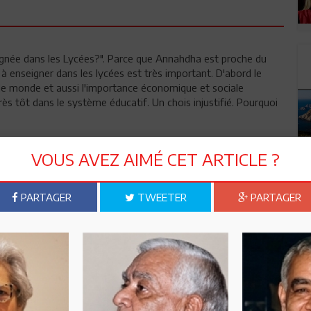
eignée dans les Lycées?". Parce que Annahdha est proche du
 enseigner dans les lycées est très important. D'abord le
 le monde et aussi l'importance économique et sociale
rès tôt dans le système éducatif. Un chois injustifié. Pourquoi
VOUS AVEZ AIMÉ CET ARTICLE ?
PARTAGER
TWEETER
PARTAGER