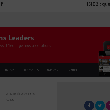
FP
ISIE 2 : qu
ons Leaders
ez télécharger nos applications
LEADERS TV
SUCCESS STORY
OPINIONS
TENDANCE
Annuaire de personnalités
Contact