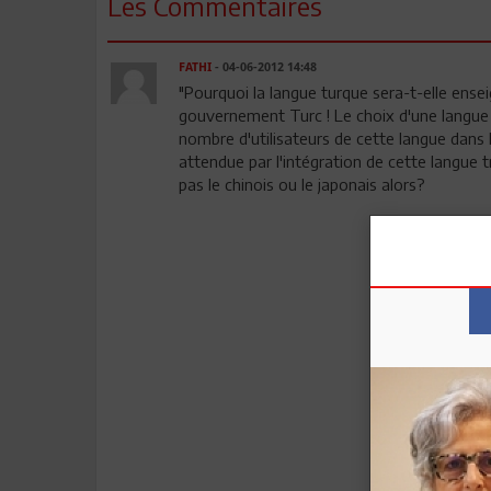
Les Commentaires
FATHI
- 04-06-2012 14:48
"Pourquoi la langue turque sera-t-elle ens
gouvernement Turc ! Le choix d'une langue à
nombre d'utilisateurs de cette langue dans
attendue par l'intégration de cette langue t
pas le chinois ou le japonais alors?