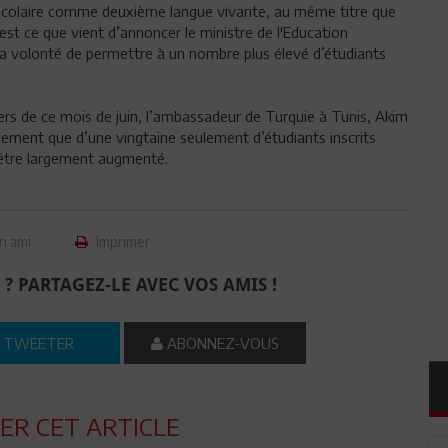
e scolaire comme deuxième langue vivante, au même titre que
C’est ce que vient d’annoncer le ministre de l'Education
 la volonté de permettre à un nombre plus élevé d’étudiants
.
rs de ce mois de juin, l’ambassadeur de Turquie à Tunis, Akim
llement que d’une vingtaine seulement d’étudiants inscrits
 être largement augmenté.
n ami
Imprimer
 ? PARTAGEZ-LE AVEC VOS AMIS !
TWEETER
ABONNEZ-VOUS
R CET ARTICLE