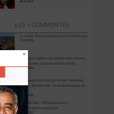
08.07.2026
LES + COMMENTÉS
La Galite : le joyau le plus au nord de l'Afrique
12.07.2026
Le régime Tayibat: Les dangers des discours
nutritionnels simplistes et non validés
09.07.2026
Hommages ponctués au recteur Mohamed
Amara, décédé lundi : les mathématiques en
deuil
03.08.2026
Ahmed Friaa - Mohamed Amara:
l’Universitaire exemplaire
04.08.2026