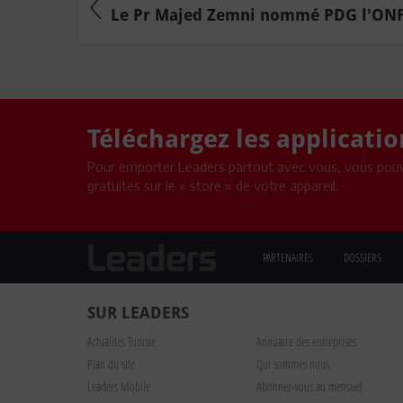
Le Pr Majed Zemni nommé PDG l'ON
Téléchargez les applicati
Pour emporter Leaders partout avec vous, vous pouv
gratuites sur le « store » de votre appareil.
PARTENAIRES
DOSSIERS
SUR LEADERS
Actualités Tunisie
Annuaire des entreprises
Plan du site
Qui sommes nous
Leaders Mobile
Abonnez-vous au mensuel