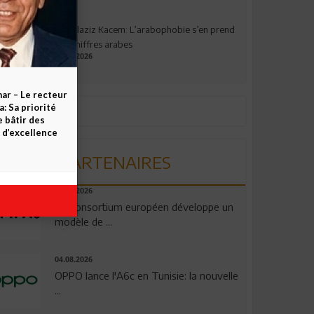
Abdelaziz Kacem: L’arabophobie s’en prend
aux chiffres arabes
09.07.2026
ar – Le recteur
 Sa priorité
e bâtir des
d’excellence
PARTENAIRES
06.08.2026
Un consortium européen développe un
modèle de ...
04.08.2026
OPPO lance l'A6c en Tunisie: la nouvelle
...