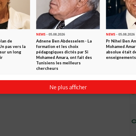
NEWS
- 05.08.2026
NEWS
- 05.08.2026
plan de
Adnene Ben Abdesselem - La
Pr Nihel Ben Am
n pas vers la
formation et les choix
Mohamed Amara:
sur un long
pédagogiques dictés par Si
absolue était d
ir
Mohamed Amara, ont fait des
enseignements 
Tunisiens les meilleurs
chercheurs
Ne plus afficher