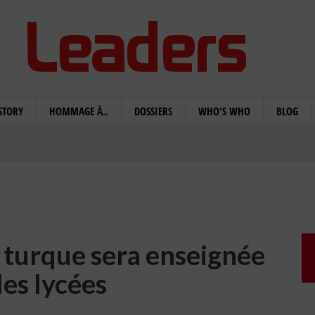
STORY
HOMMAGE À..
DOSSIERS
WHO'S WHO
BLOG
 turque sera enseignée
les lycées