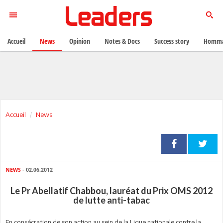
Accueil
News
Opinion
Notes & Docs
Success story
Homma
Accueil
News
NEWS
- 02.06.2012
Le Pr Abellatif Chabbou, lauréat du Prix OMS 2012
de lutte anti-tabac
En consécration de son action au sein de la Ligue nationale contre la