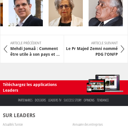
ARTICLE PRÉCÉDENT
ARTICLE SUIVANT
Mehdi Jomaâ : Comment
Le Pr Majed Zemni nommé
être utile à son pays et ...
PDG l'ONFP
Téléchargez les applications
Leaders
PARTENAIRES
DOSSIERS
LEADERS TV
SUCCESS STORY
OPINIONS
TENDANCE
SUR LEADERS
Actualités Tunisie
Annuaire des entreprises