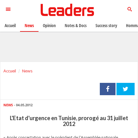
Accueil
News
Opinion
Notes & Docs
Success story
Homma
Accueil
News
NEWS
- 04.05.2012
L'Etat d'urgence en Tunisie, prorogé au 31 juillet
2012
« Après concertation avec le président de l’Assemblée nationale