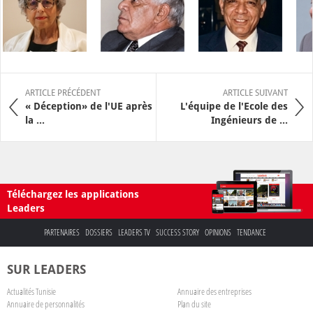
ARTICLE PRÉCÉDENT
ARTICLE SUIVANT
« Déception» de l'UE après
L'équipe de l'Ecole des
la ...
Ingénieurs de ...
Téléchargez les applications
Leaders
PARTENAIRES
DOSSIERS
LEADERS TV
SUCCESS STORY
OPINIONS
TENDANCE
SUR LEADERS
Actualités Tunisie
Annuaire des entreprises
Annuaire de personnalités
Plan du site