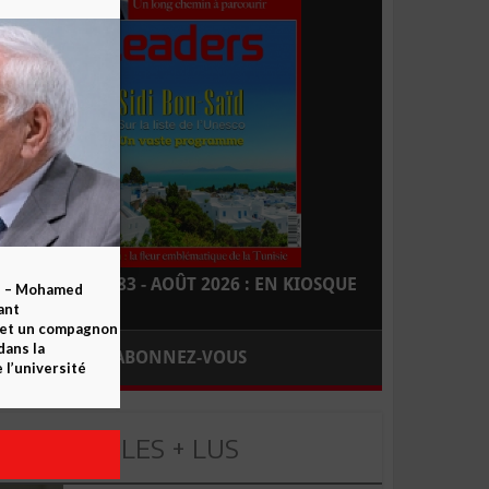
LEADERS N° 183 - AOÛT 2026 : EN KIOSQUE
b – Mohamed
ant
 et un compagnon
dans la
ABONNEZ-VOUS
 l’université
LES + LUS