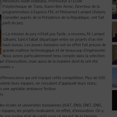
Messieurs Riadh Robbana, Professeur à l’Ecole
Polytechnique de Tunis, Karim Ben Amor, Directeur de la
programmation à Express FM, et Mohamed Lamjed Ghdami,
Conseiller auprès de la Présidence de la République, ont fait
parti du jury.
« La mission du jury n’était pas facile, a reconnu, M. Lamjed
Gdhami, tant il fallait départager entre six projets d’un réel
haut niveau. Les jeunes tunisiens ont en effet fait preuve de
grande maîtrise technologique et de beaucoup d’ingéniosité.
Nous avons particulièrement tenu compte dans la sélection
ré d’innovation, mais aussi de la manière dont ils ont été
posées ».
 d’effervescence qui ont marqué cette compétition. Plus de 500
tenir leurs équipes, ne cessaient d’applaudir leurs stars,
ns une agréable ambiance festive.
es.
s écoles et universités tunisiennes (ISAT, ENSI, ENIT, ENIS,
 équipes, les projets rivalisaient, en effet, d’innovation. On y
 de son propre état de santé pour ce qui est de la tension