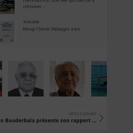
Hammam-Lif: Une ville qui cherche à
retrouver ...
10.03.2026
Mongi Chemli: Mélanges à lire
ARTICLE SUIVANT
 Bouderbala présente son rapport ...