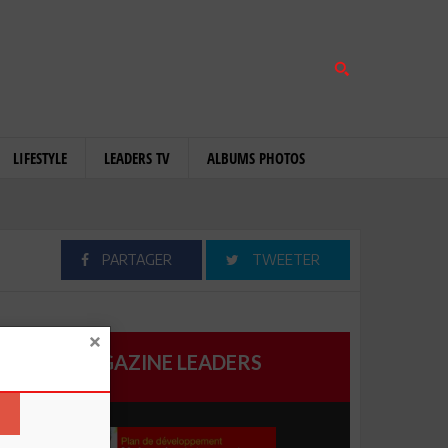
LIFESTYLE
LEADERS TV
ALBUMS PHOTOS
PARTAGER
TWEETER
MAGAZINE LEADERS