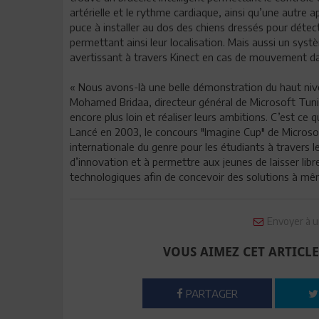
artérielle et le rythme cardiaque, ainsi qu’une autre
puce à installer au dos des chiens dressés pour détec
permettant ainsi leur localisation. Mais aussi un syst
avertissant à travers Kinect en cas de mouvement da
« Nous avons-là une belle démonstration du haut nive
Mohamed Bridaa, directeur général de Microsoft Tunis
encore plus loin et réaliser leurs ambitions. C’est ce qu
Lancé en 2003, le concours "Imagine Cup" de Microsof
internationale du genre pour les étudiants à travers 
d’innovation et à permettre aux jeunes de laisser libre
technologiques afin de concevoir des solutions à mêm
Envoyer à u
VOUS AIMEZ CET ARTICLE
PARTAGER