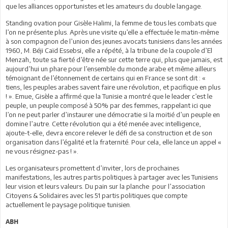
que les alliances opportunistes et les amateurs du double langage.
Standing ovation pour Gisèle Halimi, la femme de tous les combats que
l’on ne présente plus. Après une visite qu’elle a effectuée le matin-même
à son compagnon de l’union des jeunes avocats tunisiens dans les années
1960, M. Béji Caïd Essebsi, elle a répété, à la tribune de la coupole d’El
Menzah, toute sa fierté d’être née sur cette terre qui, plus que jamais, est
aujourd’hui un phare pour l’ensemble du monde arabe et même ailleurs
témoignant de l’étonnement de certains qui en France se sont dit : «
tiens, les peuples arabes savent faire une révolution, et pacifique en plus
! ». Emue, Gisèle a affirmé que la Tunisie a montré que le leader c’est le
peuple, un peuple composé à 50% par des femmes, rappelant ici que
l’on ne peut parler d’instaurer une démocratie si la moitié d’un peuple en
domine l’autre. Cette révolution qui a été menée avec intelligence,
ajoute-t-elle, devra encore relever le défi de sa construction et de son
organisation dans l’égalité et la fraternité. Pour cela, elle lance un appel «
ne vous résignez-pas ! ».
Les organisateurs promettent d’inviter, lors de prochaines
manifestations, les autres partis politiques à partager avec les Tunisiens
leur vision et leurs valeurs. Du pain sur la planche pour l’association
Citoyens & Solidaires avec les 51 partis politiques que compte
actuellement le paysage politique tunisien.
ABH