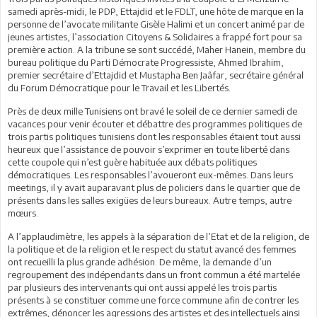
samedi après-midi, le PDP, Ettajdid et le FDLT, une hôte de marque en la
personne de l’avocate militante Gisèle Halimi et un concert animé par de
jeunes artistes, l’association Citoyens & Solidaires a frappé fort pour sa
première action. A la tribune se sont succédé, Maher Hanein, membre du
bureau politique du Parti Démocrate Progressiste, Ahmed Ibrahim,
premier secrétaire d’Ettajdid et Mustapha Ben Jaâfar, secrétaire général
du Forum Démocratique pour le Travail et les Libertés.
Près de deux mille Tunisiens ont bravé le soleil de ce dernier samedi de
vacances pour venir écouter et débattre des programmes politiques de
trois partis politiques tunisiens dont les responsables étaient tout aussi
heureux que l’assistance de pouvoir s’exprimer en toute liberté dans
cette coupole qui n’est guère habituée aux débats politiques
démocratiques. Les responsables l’avoueront eux-mêmes. Dans leurs
meetings, il y avait auparavant plus de policiers dans le quartier que de
présents dans les salles exigües de leurs bureaux. Autre temps, autre
mœurs.
A l’applaudimètre, les appels à la séparation de l’Etat et de la religion, de
la politique et de la religion et le respect du statut avancé des femmes
ont recueilli la plus grande adhésion. De même, la demande d’un
regroupement des indépendants dans un front commun a été martelée
par plusieurs des intervenants qui ont aussi appelé les trois partis
présents à se constituer comme une force commune afin de contrer les
extrêmes, dénoncer les agressions des artistes et des intellectuels ainsi