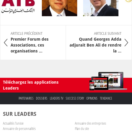
ARTICLE PRÉCÉDENT
ARTICLE SUIVANT
Premier Forum des
Quand Georges Adda
Associations, ces
adjurait Ben Ali de rendre
organisations ...
la ...
Téléchargez les applications
Leaders
PARTENAIRES
DOSSIERS
LEADERS TV
SUCCESS STORY
OPINIONS
TENDANCE
SUR LEADERS
Actualités Tunisie
Annuaire des entreprises
Annuaire de personnalités
Plan du site