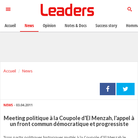
Accueil
News
Opinion
Notes & Docs
Success story
Homma
Accueil
News
NEWS
- 03.04.2011
Meeting politique à la Coupole d'El Menzah, l'appel à
un front commun démocratique et progressiste
Trois partis politiques historiques invités à la Coupole d’El Menzah le