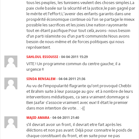
tous les peuples, les tunisiens veulent des choses simples.La
paix civile basée sur la sécurité et la justice,le pain gagné par
le mérite et l'effort.L'avenir des enfants garantis dans une
prospérité économique continue où l'on se partage le mieux
possible les sacrifices et les joies.Une nation rayonnante
tout en étant pacifique.Pour tout celà,avons- nous besoin
d'un parti islamiste ou d'un parti communiste.Nous avons
besoin de nous-même et de forces politiques qui nous
représentent.
SAHLOUL ESSOUSSI
- 04-04-2011 15:29
VITE ! Un programme commun du centre gauche; il a
urgence !!
SINDA BENSALEM
- 04-04-2011 21:36
Au vu de l'impopularité flagrante qu'ont provoqué Chebbi
et Brahim suite à leur passage au gov. et à nombre de leurs
interventions médiatiques, ca sera vraiment dommage si
Ben Jaafar s'associe vraiment avec eux! Il était le premier
dans mon intention de vote... :-((
MAJID AMARA
- 04-04-2011 21:40
s'il devrait avoir un front, il devrait etre fait après les
éléctions et non pas avant. Déjà pour connaitre le poids de
chaque constituant du front, et en suite pour ne pas