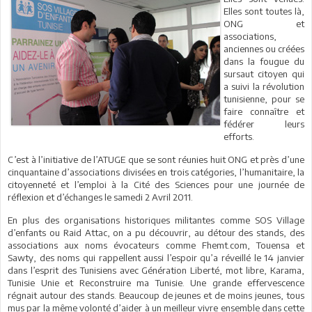
Elles sont toutes là,
ONG et
associations,
anciennes ou créées
dans la fougue du
sursaut citoyen qui
a suivi la révolution
tunisienne, pour se
faire connaître et
fédérer leurs
efforts.
C’est à l’initiative de l’ATUGE que se sont réunies huit ONG et près d’une
cinquantaine d’associations divisées en trois catégories, l’humanitaire, la
citoyenneté et l’emploi à la Cité des Sciences pour une journée de
réflexion et d’échanges le samedi 2 Avril 2011.
En plus des organisations historiques militantes comme SOS Village
d’enfants ou Raid Attac, on a pu découvrir, au détour des stands, des
associations aux noms évocateurs comme Fhemt.com, Touensa et
Sawty, des noms qui rappellent aussi l’espoir qu’a réveillé le 14 janvier
dans l’esprit des Tunisiens avec Génération Liberté, mot libre, Karama,
Tunisie Unie et Reconstruire ma Tunisie. Une grande effervescence
régnait autour des stands. Beaucoup de jeunes et de moins jeunes, tous
mus par la même volonté d’aider à un meilleur vivre ensemble dans cette