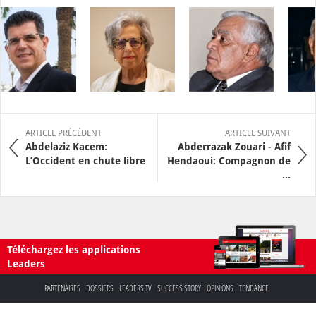
ARTICLE PRÉCÉDENT
ARTICLE SUIVANT
Abdelaziz Kacem:
Abderrazak Zouari - Afif
L’Occident en chute libre
Hendaoui: Compagnon de
...
Téléchargez les applications
Leaders
PARTENAIRES
DOSSIERS
LEADERS TV
SUCCESS STORY
OPINIONS
TENDANCE