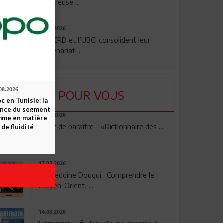
rigoureuse ...
24.07.2026
La BERD et l’UBCI consolident leur
partenariat ...
08.2026
LU POUR VOUS
c en Tunisie: la
ence du segment
23.04.2026
mme en matière
Vient de paraître - «Dictionnaire des ...
 de fluidité
17.03.2026
Noureddine Dougui : Comprendre le
Moyen-Orient, ...
14.03.2026