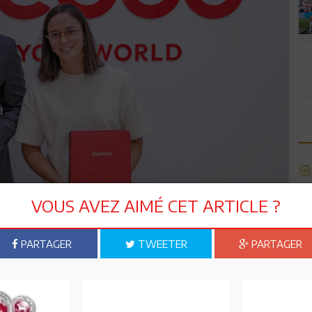
VOUS AVEZ AIMÉ CET ARTICLE ?
PARTAGER
TWEETER
PARTAGER
Giza P2 organisé en Égypte, Dora Chamli a écrit une page
 joueuse du continent à remporter un match dans le tableau