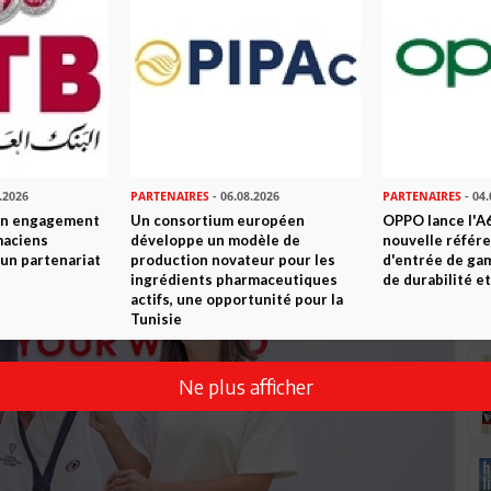
 Koek / Victoria Kurz (6-7 (5), 6-3, 6-1) – un exploit
nouveaux horizons.
s sur le circuit FIP, Dora Chamli a progressé au classement
accompagner Dora dans son ascension et inspirer les jeunes
 rêves et à repousser les limites du possible.
.2026
PARTENAIRES
- 06.08.2026
PARTENAIRES
- 04.
son engagement
Un consortium européen
OPPO lance l'A6
maciens
développe un modèle de
nouvelle référ
à un partenariat
production novateur pour les
d'entrée de ga
ingrédients pharmaceutiques
de durabilité et
actifs, une opportunité pour la
Tunisie
Ne plus afficher