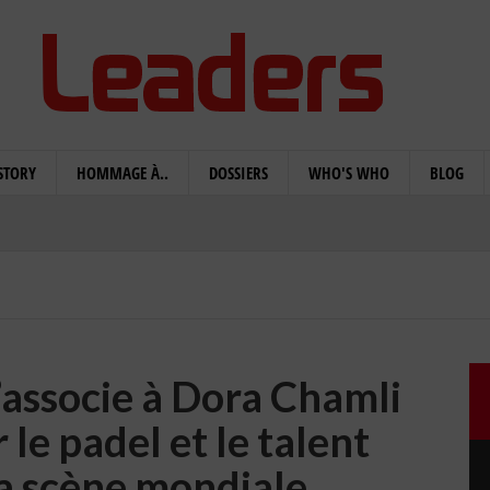
STORY
HOMMAGE À..
DOSSIERS
WHO'S WHO
BLOG
’associe à Dora Chamli
le padel et le talent
la scène mondiale