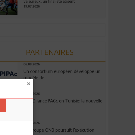
valeureux, un finaliste absent
19.07.2026
PARTENAIRES
06.08.2026
Un consortium européen développe un
modèle de ...
04.08.2026
OPPO lance l'A6c en Tunisie: la nouvelle
...
29.07.2026
Le Groupe QNB poursuit l’exécution