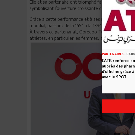
Elle et sa partenaire ont triomphé face au duo Marcella
symbolisant l’ouverture croissante du padel vers de 
Grâce à cette performance et à ses résultats constant
mondial, passant de la 149ᵉ à la 139ᵉ place.
À travers ce partenariat, Ooredoo Tunisie souhaite 
athlètes, en particulier les femmes, à poursuivre leurs
PARTENAIRES
- 07.08
L’ATB renforce 
auprès des phar
d’officine grâce 
avec le SPOT