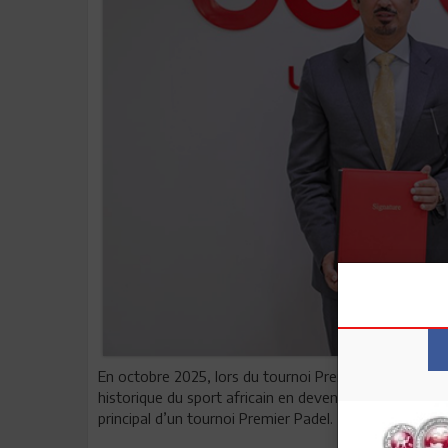
En octobre 2025, lors du tournoi Premier Padel New 
historique du sport africain en devenant la première
principal d’un tournoi Premier Padel.