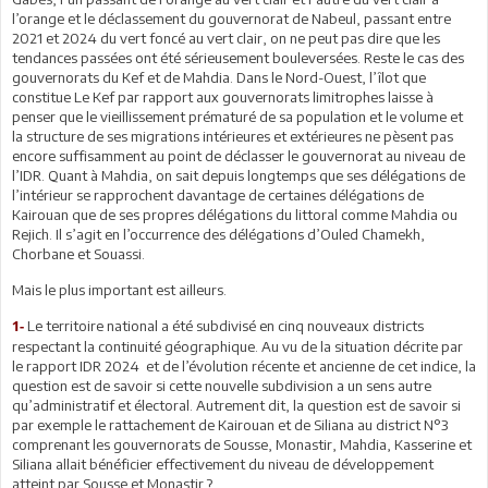
l’orange et le déclassement du gouvernorat de Nabeul, passant entre
2021 et 2024 du vert foncé au vert clair, on ne peut pas dire que les
tendances passées ont été sérieusement bouleversées. Reste le cas des
gouvernorats du Kef et de Mahdia. Dans le Nord-Ouest, l’îlot que
constitue Le Kef par rapport aux gouvernorats limitrophes laisse à
penser que le vieillissement prématuré de sa population et le volume et
la structure de ses migrations intérieures et extérieures ne pèsent pas
encore suffisamment au point de déclasser le gouvernorat au niveau de
l’IDR. Quant à Mahdia, on sait depuis longtemps que ses délégations de
l’intérieur se rapprochent davantage de certaines délégations de
Kairouan que de ses propres délégations du littoral comme Mahdia ou
Rejich. Il s’agit en l’occurrence des délégations d’Ouled Chamekh,
Chorbane et Souassi.
Mais le plus important est ailleurs.
Le territoire national a été subdivisé en cinq nouveaux districts
1-
respectant la continuité géographique. Au vu de la situation décrite par
le rapport IDR 2024 et de l’évolution récente et ancienne de cet indice, la
question est de savoir si cette nouvelle subdivision a un sens autre
qu’administratif et électoral. Autrement dit, la question est de savoir si
par exemple le rattachement de Kairouan et de Siliana au district N°3
comprenant les gouvernorats de Sousse, Monastir, Mahdia, Kasserine et
Siliana allait bénéficier effectivement du niveau de développement
atteint par Sousse et Monastir ?