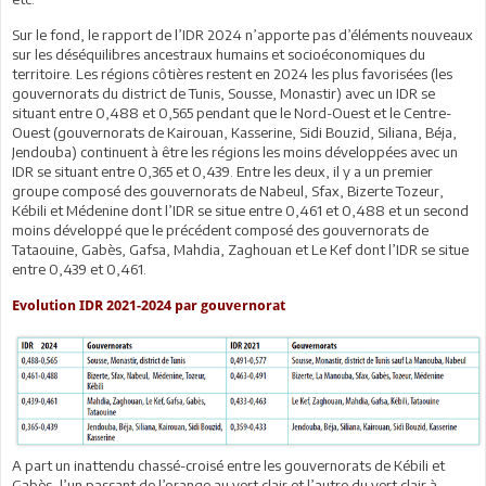
Sur le fond, le rapport de l’IDR 2024 n’apporte pas d’éléments nouveaux
sur les déséquilibres ancestraux humains et socioéconomiques du
territoire. Les régions côtières restent en 2024 les plus favorisées (les
gouvernorats du district de Tunis, Sousse, Monastir) avec un IDR se
situant entre 0,488 et 0,565 pendant que le Nord-Ouest et le Centre-
Ouest (gouvernorats de Kairouan, Kasserine, Sidi Bouzid, Siliana, Béja,
Jendouba) continuent à être les régions les moins développées avec un
IDR se situant entre 0,365 et 0,439. Entre les deux, il y a un premier
groupe composé des gouvernorats de Nabeul, Sfax, Bizerte Tozeur,
Kébili et Médenine dont l’IDR se situe entre 0,461 et 0,488 et un second
moins développé que le précédent composé des gouvernorats de
Tataouine, Gabès, Gafsa, Mahdia, Zaghouan et Le Kef dont l’IDR se situe
entre 0,439 et 0,461.
Evolution IDR 2021-2024 par gouvernorat
A part un inattendu chassé-croisé entre les gouvernorats de Kébili et
Gabès, l’un passant de l’orange au vert clair et l’autre du vert clair à