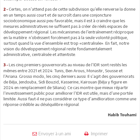
Certes, on n’attend pas de cette subdivision qu’elle renverse la donne
2 -
en un temps aussi court et de surcroît dans une conjoncture
socioéconomique aussi peu favorable, mais il est à craindre que les
mesures administratives ne suffisent pas à créer de réels espaces de
développement régional. Les mécanismes de l’entraînement réciproque
en la matière n’obéissent forcément pas à la seule volonté politique,
surtout quand la vue d’ensemble est trop «centralisée». En fait, notre
vision du développement régional reste fondamentalement
administrative, centralisée et attentiste.
Les cinq premiers gouvernorats au niveau de l’IDR sont restés les
3 -
mêmes entre 2021 et 2024: Tunis, Ben Arous, Monastir, Sousse et
l’Ariana. Grosso modo, les cinq derniers aussi. Il s’agit des gouvernorats
de Béja, Jendouba, Sidi Bouzid, Kasserine, Kairouan (Béja y figure en
2024 en remplacement de Siliana). Ce cas montre que mieux répartir
l’investissement public pour améliorer l’IDR est utile, mais d’une portée
limitée. Aussi faut-il ne pas considérer ce type d’amélioration comme une
réponse crédible au déséquilibre régional.
Habib Touhami
Envoyer à un ami
Imprimer