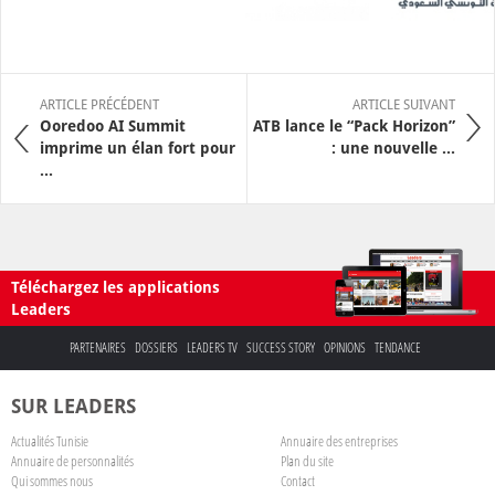
ARTICLE PRÉCÉDENT
ARTICLE SUIVANT
Ooredoo AI Summit
ATB lance le “Pack Horizon”
imprime un élan fort pour
: une nouvelle ...
...
Téléchargez les applications
Leaders
PARTENAIRES
DOSSIERS
LEADERS TV
SUCCESS STORY
OPINIONS
TENDANCE
SUR LEADERS
Actualités Tunisie
Annuaire des entreprises
Annuaire de personnalités
Plan du site
Qui sommes nous
Contact