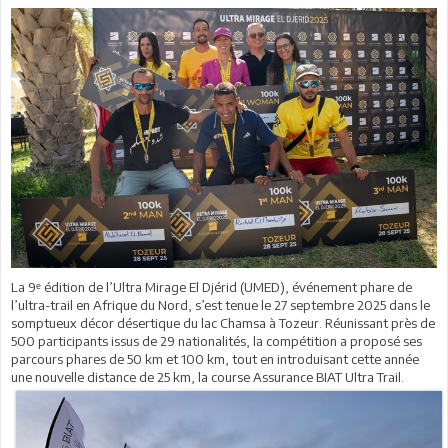
La 9ᵉ édition de l’Ultra Mirage El Djérid (UMED), événement phare de
l’ultra-trail en Afrique du Nord, s’est tenue le 27 septembre 2025 dans le
somptueux décor désertique du lac Chamsa à Tozeur. Réunissant près de
500 participants issus de 29 nationalités, la compétition a proposé ses
parcours phares de 50 km et 100 km, tout en introduisant cette année
une nouvelle distance de 25 km, la course Assurance BIAT Ultra Trail.