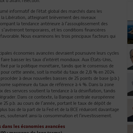
x d’avant l’élection.
ésumé informatif de l’état global des marchés dans les
 la Libération, atteignant brièvement des niveaux
rompant la tendance antérieure à l’assouplissement des
 s’avéreront temporaires, et les conditions financières
favorable. Nous examinons les trois principaux facteurs qui
cipales économies avancées devraient poursuivre leurs cycles
 faire baisser les taux d’intérêt mondiaux. Aux États-Unis,
% fixé par la politique monétaire, tandis que le consensus de
 pour cette année, soit la moitié du taux de 2,8 % en 2024.
à procéder à deux nouvelles baisses de 25 points de base (p.b.)
a borne supérieure du taux de référence à 4 %. Dans la zone
ix des services soutient la tendance à la désinflation, tandis
 dégrader. Dans ce contexte, la Banque centrale européenne
 25 p.b. au cours de l’année, portant le taux de dépôt de
 plus bas de la part de la Fed et de la BCE réduiront davantage
ses, soutenant ainsi la consommation et l’investissement.
s dans les économies avancées
 100 : moyenne de long terme)