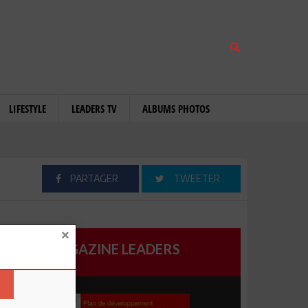
LIFESTYLE
LEADERS TV
ALBUMS PHOTOS
PARTAGER
TWEETER
MAGAZINE LEADERS