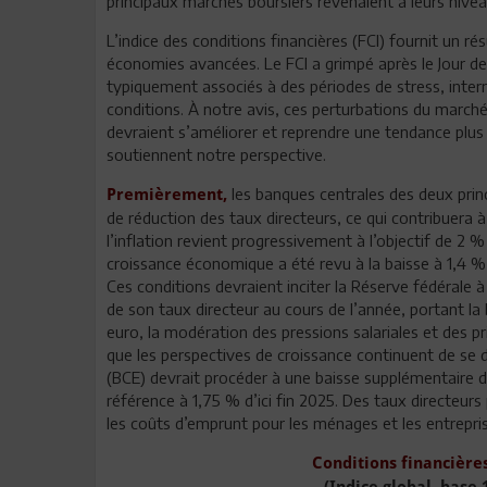
principaux marchés boursiers revenaient à leurs niveau
L’indice des conditions financières (FCI) fournit un r
économies avancées. Le FCI a grimpé après le Jour de
typiquement associés à des périodes de stress, inter
conditions. À notre avis, ces perturbations du marché
devraient s’améliorer et reprendre une tendance plus 
soutiennent notre perspective.
les banques centrales des deux prin
Premièrement,
de réduction des taux directeurs, ce qui contribuera à
l’inflation revient progressivement à l’objectif de 2 
croissance économique a été revu à la baisse à 1,4 %
Ces conditions devraient inciter la Réserve fédérale 
de son taux directeur au cours de l’année, portant l
euro, la modération des pressions salariales et des pr
que les perspectives de croissance continuent de se
(BCE) devrait procéder à une baisse supplémentaire de
référence à 1,75 % d’ici fin 2025. Des taux directeurs
les coûts d’emprunt pour les ménages et les entrepri
Conditions financière
(Indice global, base