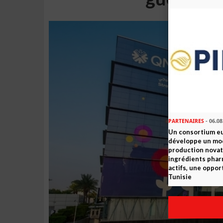
PARTENAIRES
- 06.08
Un consortium e
développe un mo
production novat
ingrédients pha
actifs, une oppor
Tunisie