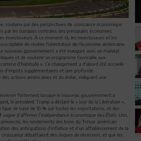
e, soutenu par des perspectives de croissance économique
rs par les banques centrales des principales économies
s investisseurs. À ce moment-là, les investisseurs et les
 susceptible de révéler l’orientation de l’économie américaine
. Le nouveau gouvernement a été inauguré avec un mandat
politiques et de soutenir un programme favorable aux
 « comme d’habitude ». Ce changement a d’abord été accueilli
ns d’impôts supplémentaires et une profonde
 des actions américaines et du dollar, indiquant une
inverser fortement lorsque le nouveau gouvernement a
il, le président Trump a déclaré le « Jour de la Libération »,
 taux de base de 10 % sur toutes les importations, et des
tif vague d’affirmer l’indépendance économique des États-Unis.
s annonces, les rendements des bons du Trésor américain
tion des anticipations d’inflation et d’un affaiblissement de la
 la croissance débattaient des risques de récession, et que les