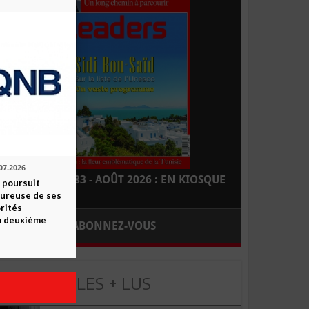
07.2026
LEADERS N° 183 - AOÛT 2026 : EN KIOSQUE
 poursuit
oureuse de ses
orités
u deuxième
ABONNEZ-VOUS
LES + LUS