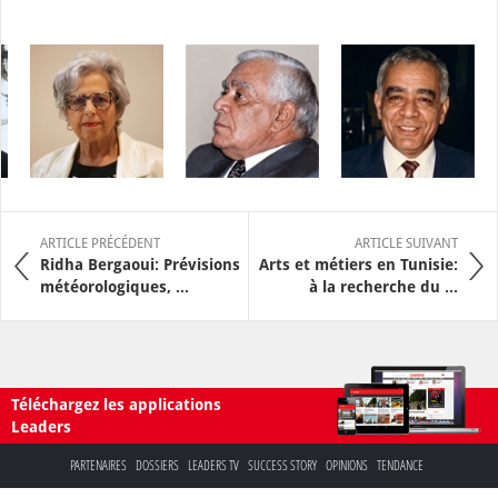
ARTICLE PRÉCÉDENT
ARTICLE SUIVANT
Ridha Bergaoui: Prévisions
Arts et métiers en Tunisie:
météorologiques, ...
à la recherche du ...
Téléchargez les applications
Leaders
PARTENAIRES
DOSSIERS
LEADERS TV
SUCCESS STORY
OPINIONS
TENDANCE