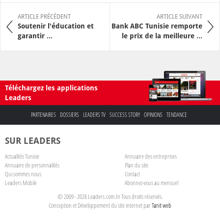
ARTICLE PRÉCÉDENT
ARTICLE SUIVANT
Soutenir l'éducation et
Bank ABC Tunisie remporte
garantir ...
le prix de la meilleure ...
Téléchargez les applications
Leaders
PARTENAIRES
DOSSIERS
LEADERS TV
SUCCESS STORY
OPINIONS
TENDANCE
SUR LEADERS
Actualités Tunisie
Annuaire des entreprises
Annuaire de personnalités
Plan du site
Qui sommes nous
Contact
Leaders Mobile
Abonnez-vous au mensuel
© 2009 - 2026 Leaders.com.tn Tous droits réservés.
Conception et Développement du site internet par
Tanit web