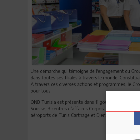
Une démarche qui témoigne de l'engagement du Group
dans toutes ses filiales à travers le monde. Constitua
À travers ces diverses actions et programmes, le G
pour tous.
QNB Tunisia est présente dans 11 gouvernorats à tra
Sousse, 3 centres d’affaires Corporate pour les Entr
aéroports de Tunis Carthage et Djerba.