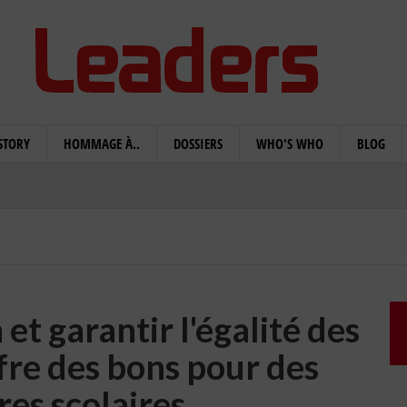
STORY
HOMMAGE À..
DOSSIERS
WHO'S WHO
BLOG
et garantir l'égalité des
fre des bons pour des
res scolaires