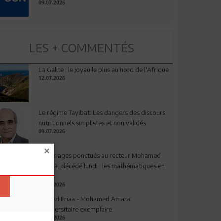
09.07.2026
LES + COMMENTÉS
La Galite : le joyau le plus au nord de l'Afrique
12.07.2026
Le régime Tayibat: Les dangers des discours
nutritionnels simplistes et non validés
09.07.2026
Hommages ponctués au recteur Mohamed
Amara, décédé lundi : les mathématiques en
deuil
03.08.2026
Ahmed Friaa - Mohamed Amara:
l’Universitaire exemplaire
04.08.2026