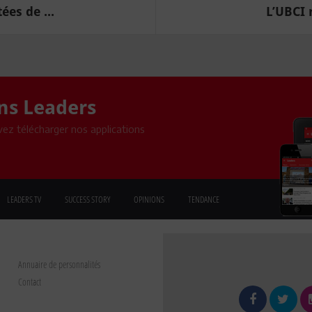
ées de ...
L’UBCI 
ons Leaders
ez télécharger nos applications
LEADERS TV
SUCCESS STORY
OPINIONS
TENDANCE
Annuaire de personnalités
Contact