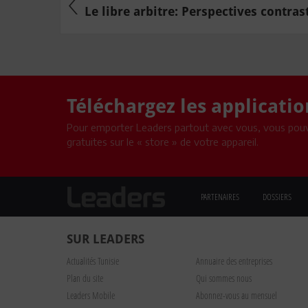
Le libre arbitre: Perspectives contrast
Téléchargez les applicati
Pour emporter Leaders partout avec vous, vous pouv
gratuites sur le « store » de votre appareil.
PARTENAIRES
DOSSIERS
SUR LEADERS
Actualités Tunisie
Annuaire des entreprises
Plan du site
Qui sommes nous
Leaders Mobile
Abonnez-vous au mensuel