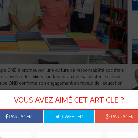
e QNB à promouvoir une culture de responsabilité sociétale
nt ainsi l'un des piliers fondamentaux de sa stratégie globale.
roupe QNB confirme son engagement en faveur de l'éducation
VOUS AVEZ AIMÉ CET ARTICLE ?
vers 29 agences, dont deux agences QNB First à Tunis et à
eprises à Tunis et à Sousse et 2 bureaux de change aux
PARTAGER
TWEETER
PARTAGER