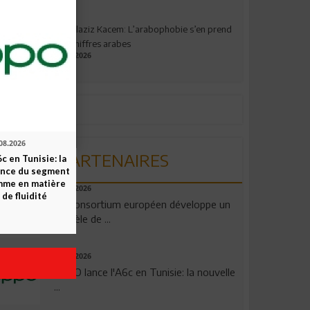
Abdelaziz Kacem: L’arabophobie s’en prend
aux chiffres arabes
09.07.2026
08.2026
PARTENAIRES
c en Tunisie: la
ence du segment
mme en matière
06.08.2026
 de fluidité
Un consortium européen développe un
modèle de ...
04.08.2026
OPPO lance l'A6c en Tunisie: la nouvelle
...