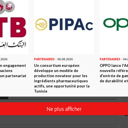
n ami
Imprimer
 ? PARTAGEZ-LE AVEC VOS AMIS !
TWEETER
ABONNEZ-VOUS
R CET ARTICLE
.2026
PARTENAIRES
- 06.08.2026
PARTENAIRES
- 04.
son engagement
Un consortium européen
OPPO lance l'A6
maciens
développe un modèle de
nouvelle référ
à un partenariat
production novateur pour les
d'entrée de ga
0
Commentaires
ingrédients pharmaceutiques
de durabilité et
actifs, une opportunité pour la
Tunisie
Commenter
Ne plus afficher