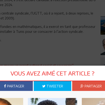
re 2024.
entrale syndicale, l’UGTT, où il a rejoint, à deux reprises, le
 et 2009).
rofondies en mathématiques, il a exercé en tant que professeur
staller à Tunis pour se consacrer à l’action syndicale.
.
n œuvre un projet national social et souverain’’
VOUS AVEZ AIMÉ CET ARTICLE ?
n ami
Imprimer
PARTAGER
TWEETER
PARTAGER
 ? PARTAGEZ-LE AVEC VOS AMIS !