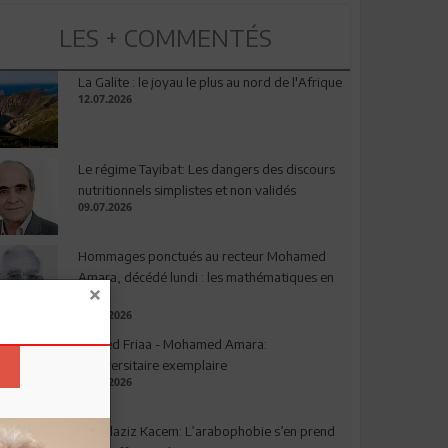
LES + COMMENTÉS
La Galite : le joyau le plus au nord de l'Afrique
12.07.2026
Le régime Tayibat: Les dangers des discours
nutritionnels simplistes et non validés
09.07.2026
Hommages ponctués au recteur Mohamed
Amara, décédé lundi : les mathématiques en
deuil
03.08.2026
Ahmed Friaa - Mohamed Amara:
l’Universitaire exemplaire
04.08.2026
Abdelaziz Kacem: L’arabophobie s’en prend