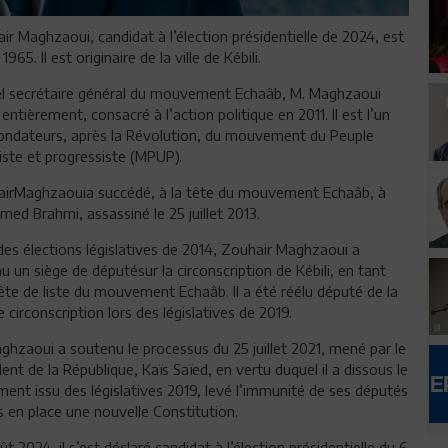
ir Maghzaoui, candidat à l’élection présidentielle de 2024, est
1965. Il est originaire de la ville de Kébili.
l secrétaire général du mouvement Echaâb, M. Maghzaoui
, entièrement, consacré à l’action politique en 2011. Il est l’un
ondateurs, après la Révolution, du mouvement du Peuple
iste et progressiste (MPUP).
irMaghzaouia succédé, à la tête du mouvement Echaâb, à
ed Brahmi, assassiné le 25 juillet 2013.
des élections législatives de 2014, Zouhair Maghzaoui a
u un siège de députésur la circonscription de Kébili, en tant
ête de liste du mouvement Echaâb. Il a été réélu député de la
circonscription lors des législatives de 2019.
ghzaoui a soutenu le processus du 25 juillet 2021, mené par le
dent de la République, Kaïs Saïed, en vertu duquel il a dissous le
ment issu des législatives 2019, levé l’immunité de ses députés
s en place une nouvelle Constitution.
ût 2024, il s’est déclaré candidat à l’élection présidentielle du 6