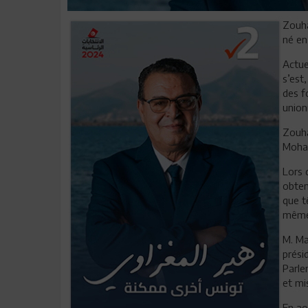
Zouha
né en 
Actue
s’est
des f
union
Zouha
Moham
Lors 
obten
que t
même 
M. Ma
prési
Parle
et mi
En ao