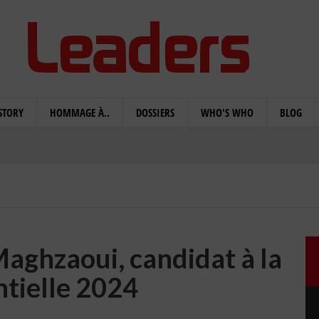
STORY
HOMMAGE À..
DOSSIERS
WHO'S WHO
BLOG
Maghzaoui, candidat à la
ntielle 2024