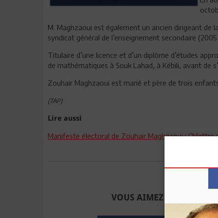
octob
M. Maghzaoui est également un ancien dirigeant de la c
syndicat général de l’enseignement secondaire (2005
Titulaire d’une licence et d’un diplôme d’études app
de mathématiques à Souk Lahad, à Kébili, avant de s’in
Zouhair Maghzaoui est marié et père de trois enfants
(TAP)
Lire aussi
Manifeste électoral de Zouhair Maghzaoui : ‘’Mettre e
Envoyer à u
VOUS AIMEZ CET ARTICLE