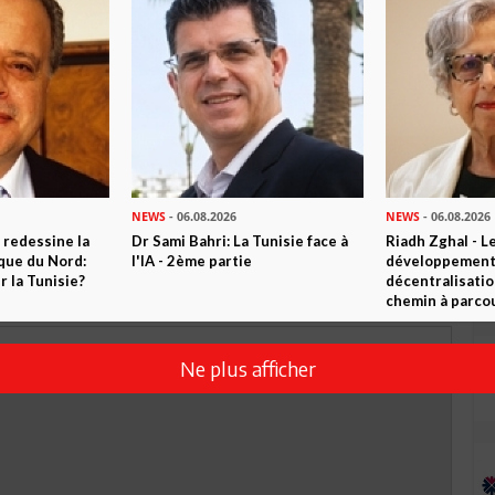
TWEETER
ABONNEZ-VOUS
R CET ARTICLE
0
Commentaires
NEWS
- 06.08.2026
NEWS
- 06.08.2026
Commenter
 redessine la
Dr Sami Bahri: La Tunisie face à
Riadh Zghal - L
ique du Nord:
l'IA - 2ème partie
développement:
 la Tunisie?
décentralisatio
chemin à parcou
Ne plus afficher