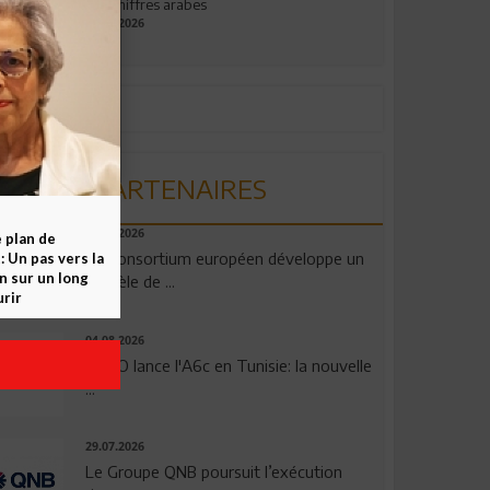
aux chiffres arabes
09.07.2026
PARTENAIRES
06.08.2026
e plan de
Un consortium européen développe un
 Un pas vers la
n sur un long
modèle de ...
rir
04.08.2026
OPPO lance l'A6c en Tunisie: la nouvelle
...
29.07.2026
Le Groupe QNB poursuit l’exécution