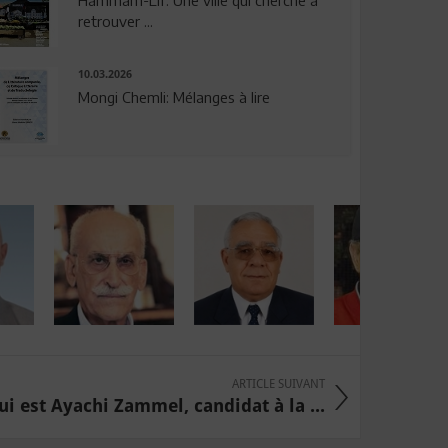
Hammam-Lif: Une ville qui cherche à
retrouver ...
10.03.2026
Mongi Chemli: Mélanges à lire
ARTICLE SUIVANT
ui est Ayachi Zammel, candidat à la ...