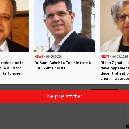
Commenter
NEWS
- 06.08.2026
NEWS
- 06.08.2026
 redessine la
Dr Sami Bahri: La Tunisie face à
Riadh Zghal - L
ique du Nord:
l'IA - 2ème partie
développement:
 la Tunisie?
décentralisatio
chemin à parcou
Envoyer
Ne plus afficher