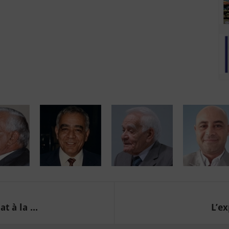
 à la ...
L’ex