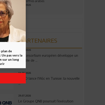
aux chiffres arabes
09.07.2026
PARTENAIRES
06.08.2026
e plan de
Un consortium européen développe un
 Un pas vers la
n sur un long
modèle de ...
rir
04.08.2026
OPPO lance l'A6c en Tunisie: la nouvelle
...
29.07.2026
Le Groupe QNB poursuit l’exécution