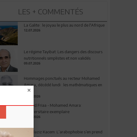
LES + COMMENTÉS
La Galite : le joyau le plus au nord de l'Afrique
12.07.2026
Le régime Tayibat: Les dangers des discours
nutritionnels simplistes et non validés
09.07.2026
Hommages ponctués au recteur Mohamed
Amara, décédé lundi : les mathématiques en
deuil
03.08.2026
Ahmed Friaa - Mohamed Amara:
l’Universitaire exemplaire
04.08.2026
Abdelaziz Kacem: L’arabophobie s’en prend