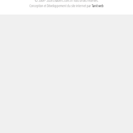
© 2009 - 2026 Leaders.com.tn Tous droits réservés.
Conception et Développement du site internet par
Tanit web