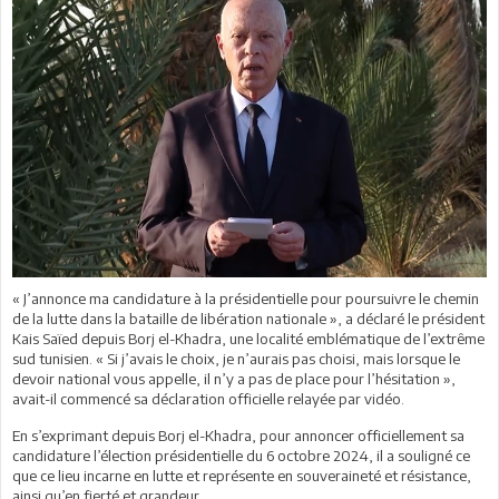
« J’annonce ma candidature à la présidentielle pour poursuivre le chemin
de la lutte dans la bataille de libération nationale », a déclaré le président
Kais Saïed depuis Borj el-Khadra, une localité emblématique de l’extrême
sud tunisien. « Si j’avais le choix, je n’aurais pas choisi, mais lorsque le
devoir national vous appelle, il n’y a pas de place pour l’hésitation »,
avait-il commencé sa déclaration officielle relayée par vidéo.
En s’exprimant depuis Borj el-Khadra, pour annoncer officiellement sa
candidature l’élection présidentielle du 6 octobre 2024, il a souligné ce
que ce lieu incarne en lutte et représente en souveraineté et résistance,
ainsi qu’en fierté et grandeur.