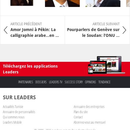
ARTICLE PRÉCÉDENT
ARTICLE SUIVANT
Amor Jomni à Pékin: La
Pourparlers de Genève sur
calligraphie arabe…en ...
le Soudan: l’ONU ...
Téléchargez les applications
Leaders
PARTENAIRES
DOSSIERS
LEADERS TV
SUCCESS STORY
OPINIONS
TENDANCE
SUR LEADERS
Actualités Tunisie
Annuaire des entreprises
Annuaire de personnalités
Plan du site
Qui sommes nous
Contact
Leaders Mobile
Abonnez-vous au mensuel