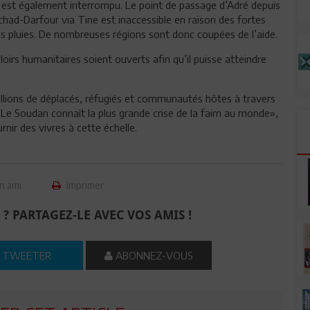
 est également interrompu. Le point de passage d’Adré depuis
chad-Darfour via Tine est inaccessible en raison des fortes
es pluies. De nombreuses régions sont donc coupées de l’aide.
oirs humanitaires soient ouverts afin qu’il puisse atteindre
millions de déplacés, réfugiés et communautés hôtes à travers
. «Le Soudan connaît la plus grande crise de la faim au monde»,
urnir des vivres à cette échelle.
n ami
Imprimer
 ? PARTAGEZ-LE AVEC VOS AMIS !
TWEETER
ABONNEZ-VOUS