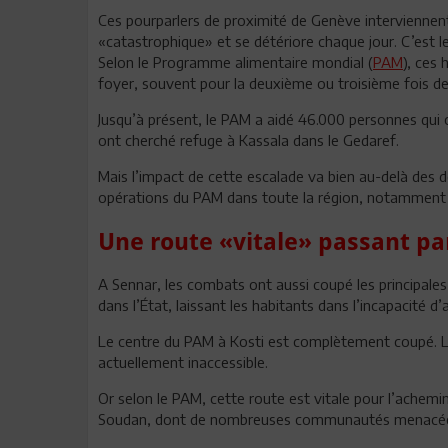
Ces pourparlers de proximité de Genève interviennent
«catastrophique» et se détériore chaque jour. C’est 
Selon le Programme alimentaire mondial (
PAM
), ces 
foyer, souvent pour la deuxième ou troisième fois dep
Jusqu’à présent, le PAM a aidé 46.000 personnes qui 
ont cherché refuge à Kassala dans le Gedaref.
Mais l’impact de cette escalade va bien au-delà des 
opérations du PAM dans toute la région, notamment dans
Une route «vitale» passant pa
A Sennar, les combats ont aussi coupé les principale
dans l’État, laissant les habitants dans l’incapacité 
Le centre du PAM à Kosti est complètement coupé. La
actuellement inaccessible.
Or selon le PAM, cette route est vitale pour l’achemi
Soudan, dont de nombreuses communautés menacées p