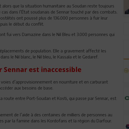
 alors que la situation humanitaire au Soudan reste toujours
le cas dans l’État soudanais de Sennar touché par des combats.
hostilités ont poussé plus de 136.000 personnes à fuir leur
uis le début du conflit.
ont fui vers Damazine dans le Nil Bleu et 3.000 personnes qui
déplacements de population. Elle a gravement affecté les
 le Nil blanc, le Nil bleu, le Kassala et le Gedaref.
r Sennar est inaccessible
s voies d’approvisionnement en nourriture et en carburant
d’accéder aux besoins de base.
 route entre Port-Soudan et Kosti, qui passe par Sennar, est
nement de l’aide à des centaines de milliers de personnes au
ar la famine dans les Kordofans et la région du Darfour.