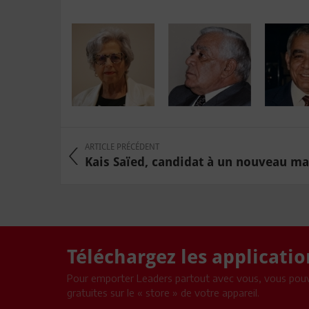
ARTICLE PRÉCÉDENT
Kais Saïed, candidat à un nouveau man
Téléchargez les applicati
Pour emporter Leaders partout avec vous, vous pouv
gratuites sur le « store » de votre appareil.