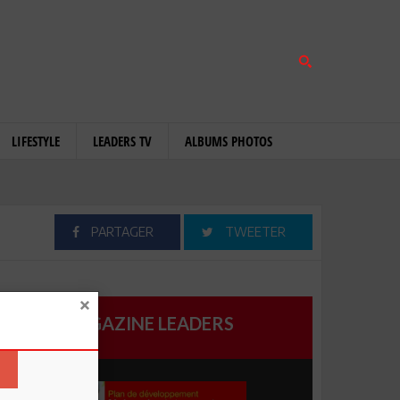
LIFESTYLE
LEADERS TV
ALBUMS PHOTOS
PARTAGER
TWEETER
MAGAZINE LEADERS