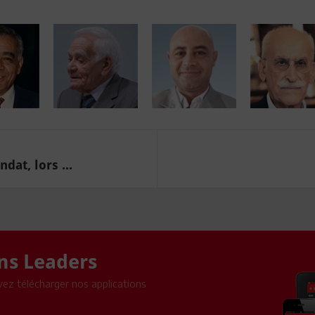
dat, lors ...
ons Leaders
ez télécharger nos applications