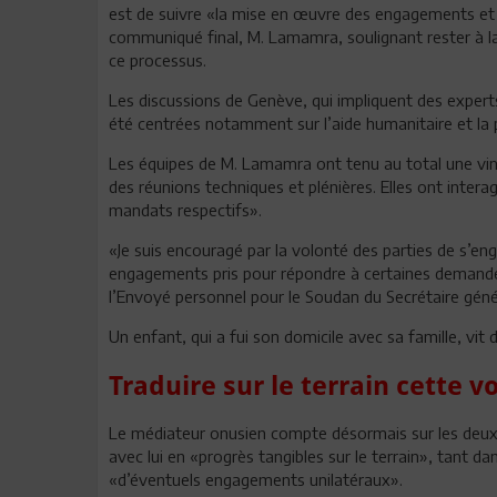
est de suivre «la mise en œuvre des engagements et d
communiqué final, M. Lamamra, soulignant rester à la 
ce processus.
Les discussions de Genève, qui impliquent des experts
été centrées notamment sur l’aide humanitaire et la p
Les équipes de M. Lamamra ont tenu au total une ving
des réunions techniques et plénières. Elles ont inter
mandats respectifs».
«Je suis encouragé par la volonté des parties de s’eng
engagements pris pour répondre à certaines demandes
l’Envoyé personnel pour le Soudan du Secrétaire géné
Un enfant, qui a fui son domicile avec sa famille, vi
Traduire sur le terrain cette v
Le médiateur onusien compte désormais sur les deux 
avec lui en «progrès tangibles sur le terrain», tant 
«d’éventuels engagements unilatéraux».