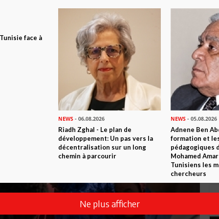
 Tunisie face à
NEWS
- 06.08.2026
NEWS
- 05.08.2026
Riadh Zghal - Le plan de
Adnene Ben Abd
développement: Un pas vers la
formation et le
décentralisation sur un long
pédagogiques di
chemin à parcourir
Mohamed Amara,
Tunisiens les m
chercheurs
Ne plus afficher