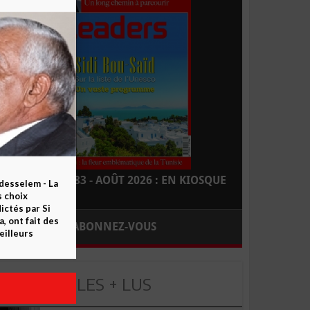
LEADERS N° 183 - AOÛT 2026 : EN KIOSQUE
esselem - La
s choix
ctés par Si
 ont fait des
ABONNEZ-VOUS
eilleurs
LES + LUS