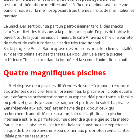
restaurant thématique méditerranéen à l’heure du dîner avec une vue
panoramique sur la mer, proposant trois thèmes: fruits de mer, italien et
tunisien.
Le Snack Bar sert pour sa part un petit-déjeuner tardif, des snacks
l'après-midi et des boissons à la piscine principale. En plus du Lobby bar
ouvert toute la journée jusqu'à minuit, le café Alfayruz offre une variété
de thés et de café turc dans un cadre très traditionnel.
Sur la plage, le Beach Bar propose des boissons pour les clients installés
sur des lits balinais et des transats. Le Pool Bar Gaïa sert la piscine
extérieure Thalasso pendant la journée et la scène d'animation la nuit.
Quatre magnifiques piscines
L’hôtel dispose de 4 piscines différentes de sorte à pouvoir répondre
aux attentes de sa clientèle. En premier lieu, la piscine principale et celle
pour enfants se présentent comme un espace idéal pour toute la famille
où petits et grands peuvent se baigner et profiter du soleil. La piscine
Zen (réservée aux adultes) est un havre de paix pour ceux qui
recherchent tranquillité et relaxation, loin de l'agitation. La piscine
intérieure est, elle, parfaite pour se détendre quelle que soit la météo.
Par ailleurs, la piscine du centre de thalasso constitue une expérience
unique de bien-être avec une eau de mer aux propriétés revitalisantes,
idéale pour se ressourcer.