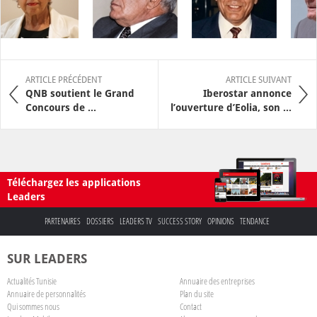
ARTICLE PRÉCÉDENT
ARTICLE SUIVANT
QNB soutient le Grand
Iberostar annonce
Concours de ...
l’ouverture d’Eolia, son ...
Téléchargez les applications
Leaders
PARTENAIRES
DOSSIERS
LEADERS TV
SUCCESS STORY
OPINIONS
TENDANCE
SUR LEADERS
Actualités Tunisie
Annuaire des entreprises
Annuaire de personnalités
Plan du site
Qui sommes nous
Contact