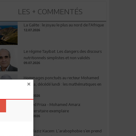
LES + COMMENTÉS
La Galite : le joyau le plus au nord de l'Afrique
12.07.2026
Le régime Tayibat: Les dangers des discours
nutritionnels simplistes et non validés
09.07.2026
Hommages ponctués au recteur Mohamed
Amara, décédé lundi : les mathématiques en
deuil
03.08.2026
Ahmed Friaa - Mohamed Amara:
l’Universitaire exemplaire
04.08.2026
Abdelaziz Kacem: L’arabophobie s’en prend