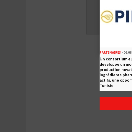
PARTENAIRES
- 06.08
Un consortium e
développe un mo
production novat
ingrédients pha
actifs, une oppor
Tunisie