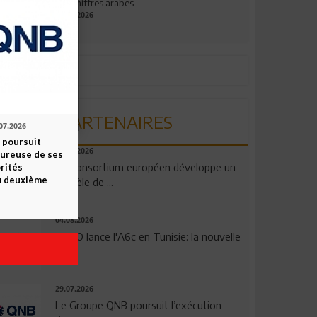
aux chiffres arabes
09.07.2026
PARTENAIRES
07.2026
 poursuit
06.08.2026
oureuse de ses
Un consortium européen développe un
orités
u deuxième
modèle de ...
04.08.2026
OPPO lance l'A6c en Tunisie: la nouvelle
...
29.07.2026
Le Groupe QNB poursuit l’exécution