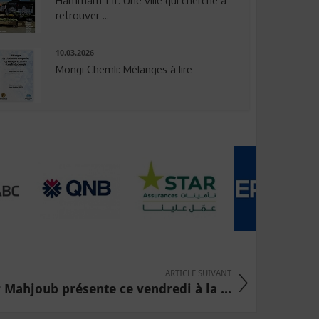
Hammam-Lif: Une ville qui cherche à
retrouver ...
10.03.2026
Mongi Chemli: Mélanges à lire
ARTICLE SUIVANT
 Mahjoub présente ce vendredi à la ...