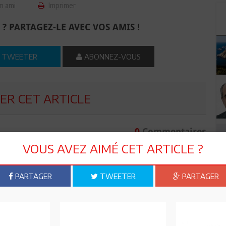
n ami
Imprimer
 ? PARTAGEZ-LE AVEC VOS AMIS !
TWEETER
ABONNEZ-VOUS
R CET ARTICLE
0
Commentaires
VOUS AVEZ AIMÉ CET ARTICLE ?
Commenter
PARTAGER
TWEETER
PARTAGER