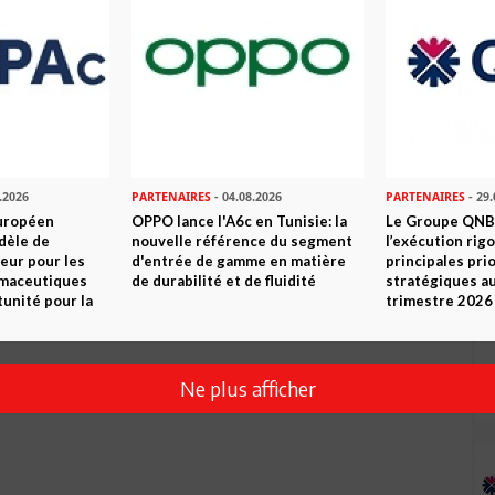
Envoyer
.2026
PARTENAIRES
- 04.08.2026
PARTENAIRES
- 29.
uropéen
OPPO lance l'A6c en Tunisie: la
Le Groupe QNB
dèle de
nouvelle référence du segment
l’exécution rig
eur pour les
d'entrée de gamme en matière
principales pri
rmaceutiques
de durabilité et de fluidité
stratégiques a
tunité pour la
trimestre 2026
Ne plus afficher