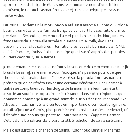
appris que cette brigade était sous le commandement d’un officier
gabésien, le Colonel Lasmar (Bouzaïane). Cela a quelque peu rassuré
Tante Aicha.
Du jour au lendemain le mot Congo a été ainsi associé au nom du Colonel
Lasmar, un vétéran de l’armée française qui avait fait ses faits d’armes
pendant la Seconde guerre mondiale et plus tard en Indochine, un des
fondateurs de la nouvelle armée tunisienne. Et le voilà, évoluant
désormais dans les sphères internationales, sous la bannière de l’ONU,
qui, à l’époque, jouissait d’un prestige quasi sacré auprès des peuples
du tiers-monde. Quelle fierté !
Je me demande encore aujourd’hui si la sonorité de ce prénom Lasmar [le
Brun/le Basané], rare même pour l’époque, n’a pas été pour quelque
chose dans la fascination qu’il a exercé sur la population. Lasmar, un
prénom qu’on se répétait avec une certaine vénération. Les Lasmar à
Gabès se comptaient sur les doigts de la main, mais leur nom était
associé au soufisme populaire, très répandu dans notre région, et qu’on
donnait en hommage à un grand saint de la tribu des Béni Mahamid, Sidi
Abdeslam Lasmar, vénéré surtout en Tripolitaine d’où il était originaire. Il
aurait séjourné à Gabès, plus précisément dans le quartier de Menzel, où
il fit bâtir une Zaouia qui porte toujours son nom. S’appeler Lasmar
c’était donc bénéficier de la baraka et bénédiction de ce vénéré saint.
Mais c’est surtout la chanson de Saliha, “Baghnoug Bent el Mahamid