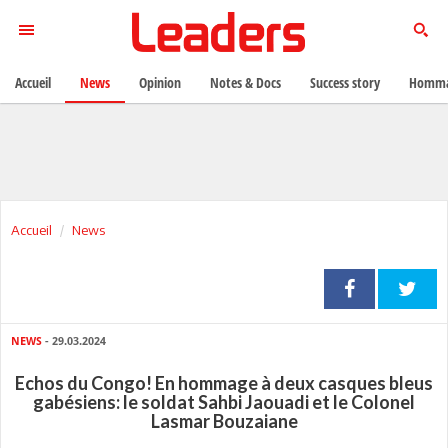
Accueil
News
Opinion
Notes & Docs
Success story
Homma
Accueil
News
NEWS
- 29.03.2024
Echos du Congo! En hommage à deux casques bleus
gabésiens: le soldat Sahbi Jaouadi et le Colonel
Lasmar Bouzaiane