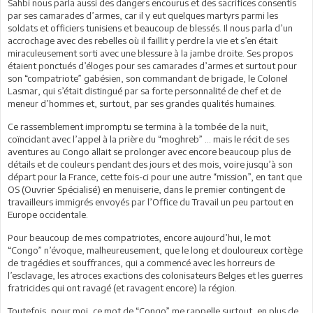
Sahbi nous parla aussi des dangers encourus et des sacrifices consentis
par ses camarades d’armes, car il y eut quelques martyrs parmi les
soldats et officiers tunisiens et beaucoup de blessés. Il nous parla d’un
accrochage avec des rebelles où il faillit y perdre la vie et s’en était
miraculeusement sorti avec une blessure à la jambe droite. Ses propos
étaient ponctués d’éloges pour ses camarades d’armes et surtout pour
son “compatriote” gabésien, son commandant de brigade, le Colonel
Lasmar, qui s’était distingué par sa forte personnalité de chef et de
meneur d’hommes et, surtout, par ses grandes qualités humaines.
Ce rassemblement impromptu se termina à la tombée de la nuit,
coïncidant avec l’appel à la prière du “moghreb” … mais le récit de ses
aventures au Congo allait se prolonger avec encore beaucoup plus de
détails et de couleurs pendant des jours et des mois, voire jusqu’à son
départ pour la France, cette fois-ci pour une autre “mission”, en tant que
OS (Ouvrier Spécialisé) en menuiserie, dans le premier contingent de
travailleurs immigrés envoyés par l’Office du Travail un peu partout en
Europe occidentale.
Pour beaucoup de mes compatriotes, encore aujourd’hui, le mot
“Congo” n’évoque, malheureusement, que le long et douloureux cortège
de tragédies et souffrances, qui a commencé avec les horreurs de
l’esclavage, les atroces exactions des colonisateurs Belges et les guerres
fratricides qui ont ravagé (et ravagent encore) la région.
Toutefois, pour moi, ce mot de “Congo” me rappelle surtout, en plus de