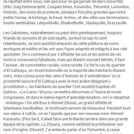
se répétait entre nous, rien que pour se gargariser de leurs sonorités:
ONU, Dag Hammarsjold, Casques bleus, Kasavubu, Tshombé, Lumumba,
Mobutu, des noms de provinces, plusieurs fois plus grandes que notre
petite Tunisie, le Katanga, le Kasaï, le Kivu, et des villes aux terminaisons
toutes semblables: Léopoldville, Elisabethville, Stanleyville, Brazzaville.
Les Gabésiens, naturellement ou peut-être génétiquement, toujours
friands de surnoms et de sobriquets, surtout lorsqu’ils sont
retentissants, se sont aussitôt emparés de cette pléthore de noms
exotiques et inédits et les ont sans façon adaptés et intégrés à leur réel
quotidien. On a commencé par s’affubler les uns et les autres de ces
noms à consonance fabuleuse, mais qui étaient souvent teintés, il faut
l’avouer, de connotation raciale, voire raciste. Ce fut le cas du quartier
d’El Gahbaya, un récent bidonville où la majorité des habitants étaient
noirs, mais connus pour leur sens d’humour et d’autodérision. Vu la
proximité sonore d’El Gahbaya avec le mot arabe désignant «
prostitution », les habitants du quartier l’ont aussitôt baptisé «El
Qahira», «Le Caire» ! Et pour se mettre désormais à l’heure et mode
congolaises, et dans le même esprit d’autodépréciation, on l’a rebaptisé
: «Katanga» ! On attribua à Ahmed Zitouni, un grand athlète et
talentueux handballeur, le tonitruant surnom de Kasavubu! Pendant tout
son séjour à Gabès, on ne l’appela que par son nouveau nom: Ahmed
Kasavubu. (Plus tard, il allait faire une brillante carrière dans une grande
équipe de la capitale, La Zitouna, comme semblait le prédestiner son
nom d’origine: Zitouni!). J’ai entendu parler d’un Tschombé, à cause