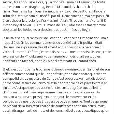
Aïcha”, très populaire alors, qui a donné au nom de Lasmar une toute
autre résonance: «Baghnoug Bent El Mahamid, Aisha… Risha bi
risha…’Amine ma kamiloushi el neguisha» [Le châle de Aïcha, fille de la
tribu des Béni Mahamid…tissé fil par fil…Deux années n’avaient pas suffi
à en achever la broderie...] Ya Muslimin Allah, Ti`ouLasmar…Ma ta`it El
Orban Bey el Askar… [Ô musulmans de Dieu, obéissez Lasmar/comme
obéissent les Bédouins arabes les troupes/armées du Bey]».
Je ne sais par quel raccourci de l’esprit ou caprice de l’imagination, mais
l’appel à obéir les commandements du vénéré saint Tripolitain était
devenu une expression de ralliement et d’adhésion à la personne du
Colonel Lasmar ! Enfant, j’entendais, sans vraiment en saisir le sens, cette
expression de «Ti’ouLasmar», par laquelle on désignait surtout les
habitants de Menzel, dont le Colonel était natif et l’enfant chéri.
Bref, c’est donc par le truchement de notre voisin-cousin Sahbi et de son
célèbre commandant que le Congo fit irruption dans notre quartier et
son quotidien. Le mystère du Congo s’est progressivement dissipé et
notre connaissance de l’histoire et la géographie de ce pays lointain et
sinistré s’est quelque peu approfondie, surtout grâce aux bulletins
d’information diffusés régulièrement sur les ondes nationales. On
pouvait ainsi suivre, presque jour par jour, le mouvement et les
péripéties de nos troupes à travers ce pays en guerre. Tout ce qui nous
parvenait de là-bas était chargé de souffrances et de malheurs, mais
aussi, étrangement, de mots et de noms mélodiques et exotiques qu’on