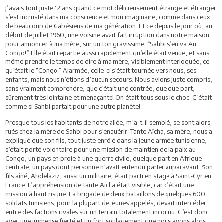
J’avais tout juste 12 ans quand ce mot délicieusement étrange et étranger
s’est incrusté dans ma conscience et mon imaginaire, comme dans ceux
de beaucoup de Gabésiens de ma génération. Et ce depuis le jour où, au
début de juillet 1960, une voisine avait fait irruption dans notre maison
pour annoncer à ma mère, sur un ton gravissime: “Sahbi s’en va Au
Congo!” Elle était repartie aussi rapidement qu’elle était venue, et sans
même prendre le temps de dire à ma mère, visiblement interloquée, ce
qu’était le “Congo.” Alarmée, celle-ci s’était tournée vers nous, ses
enfants, mais nous n’étions d’aucun secours. Nous avions juste compris,
sans vraiment comprendre, que c’était une contrée, quelque part,
sûrement très lointaine et menaçante! On était tous sous le choc. C’était
comme si Sahbi partait pour une autre planète!
Presque tous les habitants de notre allée, m’a-t-il semblé, se sont alors
rués chez la mère de Sahbi pour s’enquérir. Tante Aïcha, sa mère, nous a
expliqué que son fils, tout juste enrôlé dans la jeune armée tunisienne,
s’était porté volontaire pour une mission de maintien de la paix au
Congo, un pays en proie à une guerre civile, quelque part en Afrique
centrale, un pays dont personne n’avait entendu parler auparavant. Son
fils aîné, Abdelaziz, aussi un militaire, était parti en stage à Saint-Cyr en
France. L’appréhension de tante Aicha était visible, car c’était une
mission à haut risque. La brigade de deux bataillons de quelques 600
soldats tunisiens, pour la plupart de jeunes appelés, devait intercéder
entre des factions rivales sur un terrain totalement inconnu. C’est donc
avec une immense fierté et un fort soulagement que nous avons alors