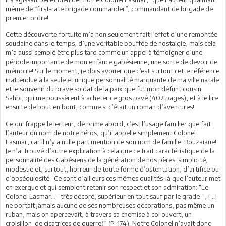
même de “first-rate brigade commander”, commandant de brigade de
premier ordre!
Cette découverte fortuite m’a non seulement fait l’effet d’une remontée
soudaine dans le temps, d’une véritable bouffée de nostalgie, mais cela
m’a aussi semblé être plus tard comme un appel à témoigner d’une
période importante de mon enfance gabésienne, une sorte de devoir de
mémoire! Sur le moment, je dois avouer que c’est surtout cette référence
inattendue à la seule et unique personnalité marquante de ma ville natale
et le souvenir du brave soldat de la paix que fut mon défunt cousin
Sahbi, qui me poussèrent à acheter ce gros pavé (402 pages), et à le lire
ensuite de bout en bout, comme si c’était un roman d’aventures!
Ce qui frappe le lecteur, de prime abord, c’est l’usage familier que fait
l’auteur du nom de notre héros, qu’il appelle simplement Colonel
Lasmar, car il n’y a nulle part mention de son nom de famille: Bouzaiane!
Je n’ai trouvé d’autre explication à cela que ce trait caractéristique de la
personnalité des Gabésiens de la génération de nos pères: simplicité,
modestie et, surtout, horreur de toute forme d’ostentation, d’artifice ou
d’obséquiosité. Ce sont d’ailleurs ces mêmes qualités-là que l’auteur met
en exergue et qui semblent retenir son respect et son admiration: “Le
Colonel Lasmar…--très décoré, supérieur en tout sauf par le grade--, […]
ne portait jamais aucune de ses nombreuses décorations, pas même un
ruban, mais on apercevait, à travers sa chemise à col ouvert, un
croisillon de cicatrices de guerre)” (P. 174). Notre Colonel n’avait donc