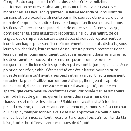
Congo. Et du coup, ce mot n’était plus cette série de bulletins
d’information neutres et abstraits, mais un tableau vivant avec ses
montagnes, ses lacs, son gigantesque fleuve légendaire, grouillant de
caïmans et de crocodiles, alimenté par mille sources et rivières, d’où le
nom de Congo qui veut dire dans Leur langue “un fleuve qui avale tous
les fleuves”, avec aussi sa jungle humide et dense, sa faune sauvage,
dont éléphants, lions et surtout léopards, ainsi qu’une multitude de
singes, des chimpanzés surtout, qui descendaient subrepticement de
leurs branchages pour subtiliser effrontément aux soldats distraits, sous
leurs yeux éberlués, leurs rations de nourriture prises directement dans
leurs gamelles, puis remontaient tout aussi lestement dans les arbres, et
les dévoraient, en poussant des cris moqueurs, comme pour les
narguer… et enfin bien sûr les grands reptiles dont la jungle pullulait…A ce
point de son récit, Sahbi s’était arrêté et s’était baissé pour saisir sa
musette militaire qu’il avait à ses pieds et en avait sorti, soigneusement
enroulée, la peau écaillée marron foncé d’un python géant, capable,
nous disait-il, d’avaler une vache entière! Il avait ajouté, comme en
aparté, que cette peau se vendait très cher, car prisée par les amateurs
de mode haut de gamme, qui en faisaient des sacs à main, des
chaussures et même des ceintures! Sahbi nous avait invité à toucher la
peau du python, qu’il caressait nonchalamment, comme si c’était un chat
ou un lapin, mais personne n’avait osé s’en approcher de peur d’être
mordu. Les femmes, surtout, reculaient à chaque fois qu’il leur tendait la
bête, toutes horrifiées, avec des moues de dégoût.