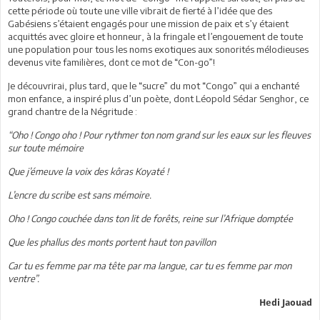
cette période où toute une ville vibrait de fierté à l’idée que des
Gabésiens s’étaient engagés pour une mission de paix et s’y étaient
acquittés avec gloire et honneur, à la fringale et l’engouement de toute
une population pour tous les noms exotiques aux sonorités mélodieuses
devenus vite familières, dont ce mot de “Con-go”!
Je découvrirai, plus tard, que le “sucre” du mot “Congo” qui a enchanté
mon enfance, a inspiré plus d’un poète, dont Léopold Sédar Senghor, ce
grand chantre de la Négritude :
“Oho ! Congo oho ! Pour rythmer ton nom grand sur les eaux sur les fleuves
sur toute mémoire
Que j’émeuve la voix des kôras Koyaté !
L’encre du scribe est sans mémoire.
Oho ! Congo couchée dans ton lit de forêts, reine sur l’Afrique domptée
Que les phallus des monts portent haut ton pavillon
Car tu es femme par ma tête par ma langue, car tu es femme par mon
ventre”.
Hedi Jaouad