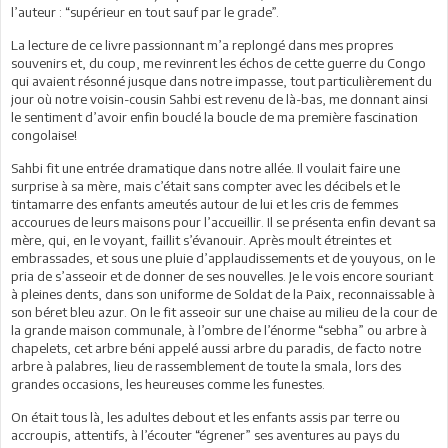
l’auteur : “supérieur en tout sauf par le grade”.
La lecture de ce livre passionnant m’a replongé dans mes propres
souvenirs et, du coup, me revinrent les échos de cette guerre du Congo
qui avaient résonné jusque dans notre impasse, tout particulièrement du
jour où notre voisin-cousin Sahbi est revenu de là-bas, me donnant ainsi
le sentiment d’avoir enfin bouclé la boucle de ma première fascination
congolaise!
Sahbi fit une entrée dramatique dans notre allée. Il voulait faire une
surprise à sa mère, mais c’était sans compter avec les décibels et le
tintamarre des enfants ameutés autour de lui et les cris de femmes
accourues de leurs maisons pour l’accueillir. Il se présenta enfin devant sa
mère, qui, en le voyant, faillit s’évanouir. Après moult étreintes et
embrassades, et sous une pluie d’applaudissements et de youyous, on le
pria de s’asseoir et de donner de ses nouvelles. Je le vois encore souriant
à pleines dents, dans son uniforme de Soldat de la Paix, reconnaissable à
son béret bleu azur. On le fit asseoir sur une chaise au milieu de la cour de
la grande maison communale, à l’ombre de l’énorme “sebha” ou arbre à
chapelets, cet arbre béni appelé aussi arbre du paradis, de facto notre
arbre à palabres, lieu de rassemblement de toute la smala, lors des
grandes occasions, les heureuses comme les funestes.
On était tous là, les adultes debout et les enfants assis par terre ou
accroupis, attentifs, à l’écouter “égrener” ses aventures au pays du