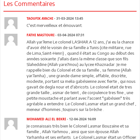
Les Commentaires
TAOUFIK AYACHI
- 31-03-2024 13:45
C'est merveilleux et émouvant.
FATHI MASTOURI
- 03-04-2024 07:31
Allah yar7eme Le colonel LASMAR.A 12 ans, j'ai eu la chance
d'avoir été le voisin de sa famille a Tunis (cite militaire, rue
de Lima,Saint-Henri) , quand il était au Congo au début des
années soixante .J'allais dans la même classe que son fils
Slaheddine (Allah yare7mou) au lycee Khaznadar. Je me
rappelle bien du Colonel et de sa famille , sa femme (Allah
yar7amha) , une grande dame simple, affable, discrète,
modeste, portant sa melia gabésienne avec fierte , qui nous
gavait de degla nour et d'abricots. Le colonel etait de tres
grande taille , asmar de teint , de corpulence tres fine , une
petite moustache et parlant avec l'accent "gabésien" très
agréable a entendre .Le Colonel Lasmar etait un grand chef ,
meneur d'hommes ,toujours sur la brèche .
MOHAMED ALI EL BEKRI
- 12-04-2024 16:09
Je connaissais très bien le Colonel Lasmar Bouzaïne et sa
famille , Allah Yarhmou , ainsi que son épouse Allah
Yarhamha et ses enfants . Le Colonel Lasmar était un Officier