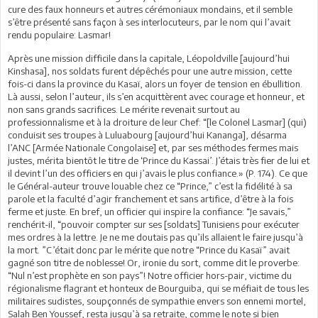
cure des faux honneurs et autres cérémoniaux mondains, et il semble
s’être présenté sans façon à ses interlocuteurs, par le nom qui l’avait
rendu populaire: Lasmar!
Après une mission difficile dans la capitale, Léopoldville [aujourd’hui
Kinshasa], nos soldats furent dépêchés pour une autre mission, cette
fois-ci dans la province du Kasaï, alors un foyer de tension en ébullition.
Là aussi, selon l’auteur, ils s’en acquittèrent avec courage et honneur, et
non sans grands sacrifices. Le mérite revenait surtout au
professionnalisme et à la droiture de leur Chef: “[le Colonel Lasmar] (qui)
conduisit ses troupes à Luluabourg [aujourd’hui Kananga], désarma
l’ANC [Armée Nationale Congolaise] et, par ses méthodes fermes mais
justes, mérita bientôt le titre de ‘Prince du Kassai’. J’étais très fier de lui et
il devint l’un des officiers en qui j’avais le plus confiance.» (P. 174). Ce que
le Général-auteur trouve louable chez ce “Prince,” c’est la fidélité à sa
parole et la faculté d’agir franchement et sans artifice, d’être à la fois
ferme et juste. En bref, un officier qui inspire la confiance: “Je savais,”
renchérit-il, “pouvoir compter sur ses [soldats] Tunisiens pour exécuter
mes ordres à la lettre. Je ne me doutais pas qu’ils allaient le faire jusqu’à
la mort. ”C’était donc par le mérite que notre “Prince du Kasaï” avait
gagné son titre de noblesse! Or, ironie du sort, comme dit le proverbe:
“Nul n’est prophète en son pays”! Notre officier hors-pair, victime du
régionalisme flagrant et honteux de Bourguiba, qui se méfiait de tous les
militaires sudistes, soupçonnés de sympathie envers son ennemi mortel,
Salah Ben Youssef, resta jusqu’à sa retraite, comme le note si bien