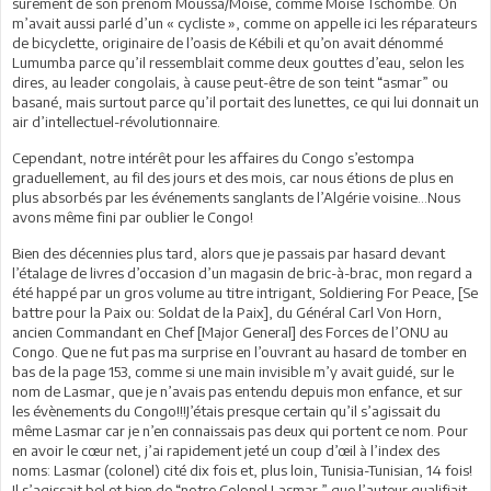
sûrement de son prénom Moussa/Moïse, comme Moïse Tschombé. On
m’avait aussi parlé d’un « cycliste », comme on appelle ici les réparateurs
de bicyclette, originaire de l’oasis de Kébili et qu’on avait dénommé
Lumumba parce qu’il ressemblait comme deux gouttes d’eau, selon les
dires, au leader congolais, à cause peut-être de son teint “asmar” ou
basané, mais surtout parce qu’il portait des lunettes, ce qui lui donnait un
air d’intellectuel-révolutionnaire.
Cependant, notre intérêt pour les affaires du Congo s’estompa
graduellement, au fil des jours et des mois, car nous étions de plus en
plus absorbés par les événements sanglants de l’Algérie voisine…Nous
avons même fini par oublier le Congo!
Bien des décennies plus tard, alors que je passais par hasard devant
l’étalage de livres d’occasion d’un magasin de bric-à-brac, mon regard a
été happé par un gros volume au titre intrigant, Soldiering For Peace, [Se
battre pour la Paix ou: Soldat de la Paix], du Général Carl Von Horn,
ancien Commandant en Chef [Major General] des Forces de l’ONU au
Congo. Que ne fut pas ma surprise en l’ouvrant au hasard de tomber en
bas de la page 153, comme si une main invisible m’y avait guidé, sur le
nom de Lasmar, que je n’avais pas entendu depuis mon enfance, et sur
les évènements du Congo!!!J’étais presque certain qu’il s’agissait du
même Lasmar car je n’en connaissais pas deux qui portent ce nom. Pour
en avoir le cœur net, j’ai rapidement jeté un coup d’œil à l’index des
noms: Lasmar (colonel) cité dix fois et, plus loin, Tunisia-Tunisian, 14 fois!
Il s’agissait bel et bien de “notre Colonel Lasmar,” que l’auteur qualifiait