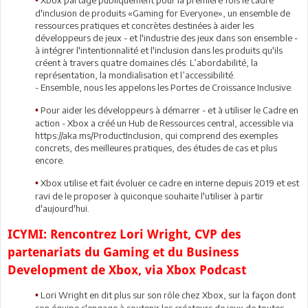
•
d'inclusion de produits «Gaming for Everyone», un ensemble de
ressources pratiques et concrètes destinées à aider les
développeurs de jeux - et l'industrie des jeux dans son ensemble -
à intégrer l'intentionnalité et l'inclusion dans les produits qu'ils
créent à travers quatre domaines clés: L’abordabilité, la
représentation, la mondialisation et l’accessibilité.
- Ensemble, nous les appelons les Portes de Croissance Inclusive.
Pour aider les développeurs à démarrer - et à utiliser le Cadre en
•
action - Xbox a créé un Hub de Ressources central, accessible via
https://aka.ms/ProductInclusion, qui comprend des exemples
concrets, des meilleures pratiques, des études de cas et plus
encore.
Xbox utilise et fait évoluer ce cadre en interne depuis 2019 et est
•
ravi de le proposer à quiconque souhaite l'utiliser à partir
d'aujourd'hui.
ICYMI: Rencontrez Lori Wright, CVP des
partenariats du Gaming et du Business
Development de Xbox, via Xbox Podcast
Lori Wright en dit plus sur son rôle chez Xbox, sur la façon dont
•
son équipe s'engage à soutenir les créateurs de jeux de toutes