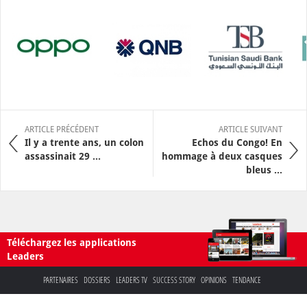
ARTICLE PRÉCÉDENT
ARTICLE SUIVANT
Il y a trente ans, un colon
Echos du Congo! En
assassinait 29 ...
hommage à deux casques
bleus ...
Téléchargez les applications
Leaders
PARTENAIRES
DOSSIERS
LEADERS TV
SUCCESS STORY
OPINIONS
TENDANCE