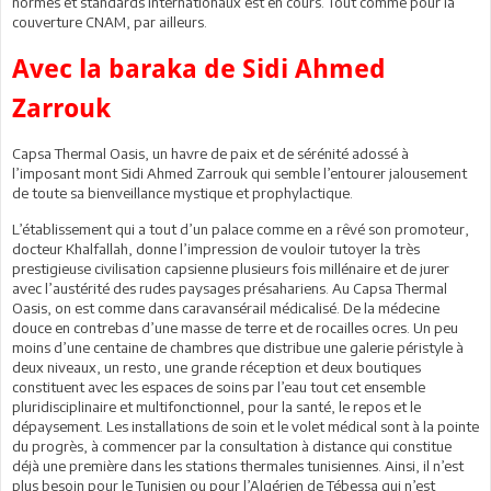
normes et standards internationaux est en cours. Tout comme pour la
couverture CNAM, par ailleurs.
Avec la baraka de Sidi Ahmed
Zarrouk
Capsa Thermal Oasis, un havre de paix et de sérénité adossé à
l’imposant mont Sidi Ahmed Zarrouk qui semble l’entourer jalousement
de toute sa bienveillance mystique et prophylactique.
L’établissement qui a tout d’un palace comme en a rêvé son promoteur,
docteur Khalfallah, donne l’impression de vouloir tutoyer la très
prestigieuse civilisation capsienne plusieurs fois millénaire et de jurer
avec l’austérité des rudes paysages présahariens. Au Capsa Thermal
Oasis, on est comme dans caravansérail médicalisé. De la médecine
douce en contrebas d’une masse de terre et de rocailles ocres. Un peu
moins d’une centaine de chambres que distribue une galerie péristyle à
deux niveaux, un resto, une grande réception et deux boutiques
constituent avec les espaces de soins par l’eau tout cet ensemble
pluridisciplinaire et multifonctionnel, pour la santé, le repos et le
dépaysement. Les installations de soin et le volet médical sont à la pointe
du progrès, à commencer par la consultation à distance qui constitue
déjà une première dans les stations thermales tunisiennes. Ainsi, il n’est
plus besoin pour le Tunisien ou pour l’Algérien de Tébessa qui n’est