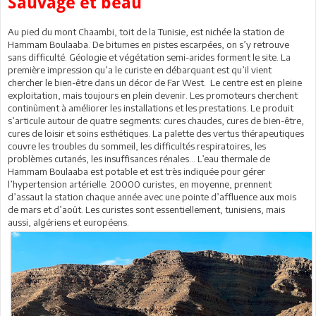
Sauvage et beau
Au pied du mont Chaambi, toit de la Tunisie, est nichée la station de
Hammam Boulaaba. De bitumes en pistes escarpées, on s’y retrouve
sans difficulté. Géologie et végétation semi-arides forment le site. La
première impression qu’a le curiste en débarquant est qu’il vient
chercher le bien-être dans un décor de Far West. Le centre est en pleine
exploitation, mais toujours en plein devenir. Les promoteurs cherchent
continûment à améliorer les installations et les prestations. Le produit
s’articule autour de quatre segments: cures chaudes, cures de bien-être,
cures de loisir et soins esthétiques. La palette des vertus thérapeutiques
couvre les troubles du sommeil, les difficultés respiratoires, les
problèmes cutanés, les insuffisances rénales… L’eau thermale de
Hammam Boulaaba est potable et est très indiquée pour gérer
l’hypertension artérielle. 20000 curistes, en moyenne, prennent
d’assaut la station chaque année avec une pointe d’affluence aux mois
de mars et d’août. Les curistes sont essentiellement, tunisiens, mais
aussi, algériens et européens.