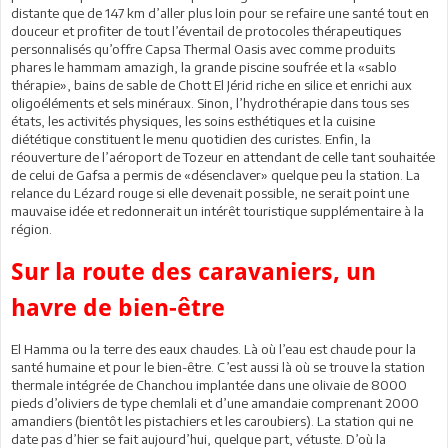
distante que de 147 km d’aller plus loin pour se refaire une santé tout en
douceur et profiter de tout l’éventail de protocoles thérapeutiques
personnalisés qu’offre Capsa Thermal Oasis avec comme produits
phares le hammam amazigh, la grande piscine soufrée et la «sablo
thérapie», bains de sable de Chott El Jérid riche en silice et enrichi aux
oligoéléments et sels minéraux. Sinon, l’hydrothérapie dans tous ses
états, les activités physiques, les soins esthétiques et la cuisine
diététique constituent le menu quotidien des curistes. Enfin, la
réouverture de l’aéroport de Tozeur en attendant de celle tant souhaitée
de celui de Gafsa a permis de «désenclaver» quelque peu la station. La
relance du Lézard rouge si elle devenait possible, ne serait point une
mauvaise idée et redonnerait un intérêt touristique supplémentaire à la
région.
Sur la route des caravaniers, un
havre de bien-être
El Hamma ou la terre des eaux chaudes. Là où l’eau est chaude pour la
santé humaine et pour le bien-être. C’est aussi là où se trouve la station
thermale intégrée de Chanchou implantée dans une olivaie de 8000
pieds d’oliviers de type chemlali et d’une amandaie comprenant 2000
amandiers (bientôt les pistachiers et les caroubiers). La station qui ne
date pas d’hier se fait aujourd’hui, quelque part, vétuste. D’où la