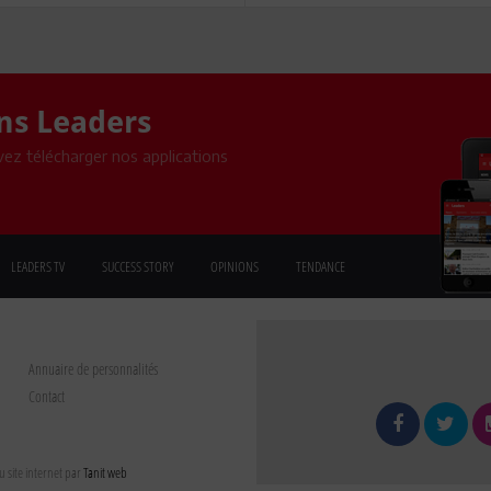
ons Leaders
ez télécharger nos applications
LEADERS TV
SUCCESS STORY
OPINIONS
TENDANCE
Annuaire de personnalités
Contact
 site internet par
Tanit web