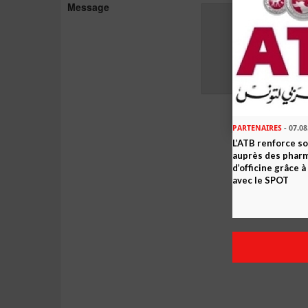
Message
PARTENAIRES
- 07.08
L’ATB renforce 
auprès des phar
d’officine grâce 
avec le SPOT