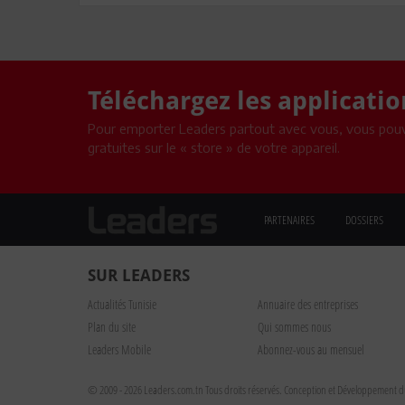
Téléchargez les applicati
Pour emporter Leaders partout avec vous, vous pouv
gratuites sur le « store » de votre appareil.
PARTENAIRES
DOSSIERS
SUR LEADERS
Actualités Tunisie
Annuaire des entreprises
Plan du site
Qui sommes nous
Leaders Mobile
Abonnez-vous au mensuel
© 2009 - 2026 Leaders.com.tn Tous droits réservés.
Conception et Développement du