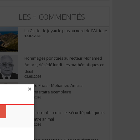
LES + COMMENTÉS
La Galite : le joyau le plus au nord de l'Afrique
12.07.2026
Hommages ponctués au recteur Mohamed
Amara, décédé lundi : les mathématiques en
deuil
03.08.2026
Ahmed Friaa - Mohamed Amara:
l’Universitaire exemplaire
04.08.2026
Chiens errants : concilier sécurité publique et
bien-être animal
17.07.2026
Espagne-Argentine 1-0 ap : Un champion