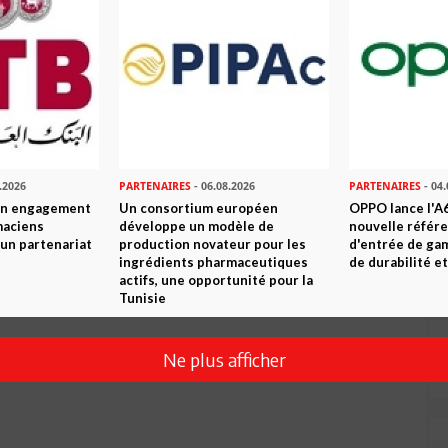
Envoyer
.2026
PARTENAIRES
- 06.08.2026
PARTENAIRES
- 04.
son engagement
Un consortium européen
OPPO lance l'A6
maciens
développe un modèle de
nouvelle référ
à un partenariat
production novateur pour les
d'entrée de ga
ingrédients pharmaceutiques
de durabilité et
actifs, une opportunité pour la
Tunisie
Ne plus afficher