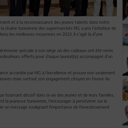
gnement et à la reconnaissance des jeunes talents dans notre
a chaîne tunisienne des supermarchés MG a pris l’initiative de
enu les meilleures moyennes en 2023. Il s’agit là d’une
e cérémonie spéciale à son siège où des cadeaux ont été remis
t d’ordinateurs offerts pour chaque lauréat(e) accompagné d’un
ance accordée par MG à l’excellence et prouve non seulement
les jeunes mais surtout son engagement citoyen en faveur du
n tournant décisif dans la vie des jeunes et de leurs familles,
nt la jeunesse tunisienne, l’encourager à persévérer sur le
er un message soulignant l'importance de l'investissement