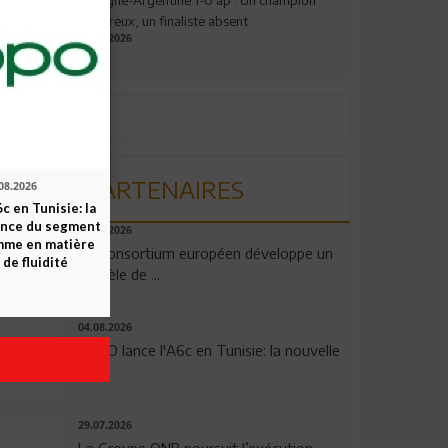
valeureux, un finaliste absent
19.07.2026
PARTENAIRES
08.2026
c en Tunisie: la
ence du segment
06.08.2026
mme en matière
Un consortium européen développe un
 de fluidité
modèle de ...
04.08.2026
OPPO lance l'A6c en Tunisie: la nouvelle
...
29.07.2026
Le Groupe QNB poursuit l’exécution