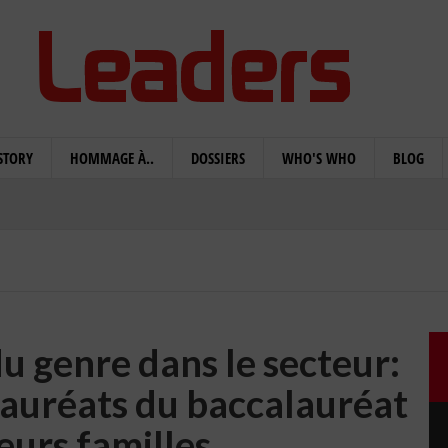
STORY
HOMMAGE À..
DOSSIERS
WHO'S WHO
BLOG
du genre dans le secteur:
auréats du baccalauréat
eurs familles