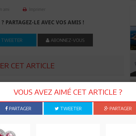
n ami
Imprimer
 ? PARTAGEZ-LE AVEC VOS AMIS !
TWEETER
ABONNEZ-VOUS
R CET ARTICLE
0
Commentaires
VOUS AVEZ AIMÉ CET ARTICLE ?
Commenter
PARTAGER
TWEETER
PARTAGER