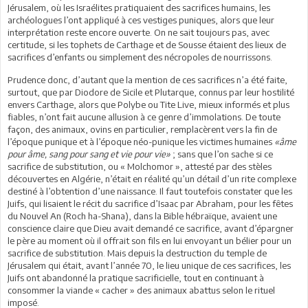
Jérusalem, où les Israélites pratiquaient des sacrifices humains, les
archéologues l’ont appliqué à ces vestiges puniques, alors que leur
interprétation reste encore ouverte. On ne sait toujours pas, avec
certitude, si les tophets de Carthage et de Sousse étaient des lieux de
sacrifices d’enfants ou simplement des nécropoles de nourrissons.
Prudence donc, d’autant que la mention de ces sacrifices n’a été faite,
surtout, que par Diodore de Sicile et Plutarque, connus par leur hostilité
envers Carthage, alors que Polybe ou Tite Live, mieux informés et plus
fiables, n’ont fait aucune allusion à ce genre d’immolations. De toute
façon, des animaux, ovins en particulier, remplacèrent vers la fin de
l’époque punique et à l’époque néo-punique les victimes humaines
«âme
pour âme, sang pour sang et vie pour vie»
; sans que l’on sache si ce
sacrifice de substitution, ou « Molchomor », attesté par des stèles
découvertes en Algérie, n’était en réalité qu’un détail d’un rite complexe
destiné à l’obtention d’une naissance. Il faut toutefois constater que les
Juifs, qui lisaient le récit du sacrifice d’Isaac par Abraham, pour les fêtes
du Nouvel An (Roch ha-Shana), dans la Bible hébraïque, avaient une
conscience claire que Dieu avait demandé ce sacrifice, avant d’épargner
le père au moment où il offrait son fils en lui envoyant un bélier pour un
sacrifice de substitution. Mais depuis la destruction du temple de
Jérusalem qui était, avant l’année 70, le lieu unique de ces sacrifices, les
Juifs ont abandonné la pratique sacrificielle, tout en continuant à
consommer la viande « cacher » des animaux abattus selon le rituel
imposé.