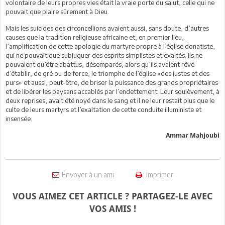
volontaire de leurs propres vies était la vraie porte du salut, celle qui ne
pouvait que plaire sûrement à Dieu.
Mais les suicides des circoncellions avaient aussi, sans doute, d’autres
causes que la tradition religieuse africaine et, en premier lieu,
l’amplification de cette apologie du martyre propre à l’église donatiste,
qui ne pouvait que subjuguer des esprits simplistes et exaltés. Ils ne
pouvaient qu’être abattus, désemparés, alors qu’ils avaient rêvé
d’établir, de gré ou de force, le triomphe de l’église «des justes et des
purs» et aussi, peut-être, de briser la puissance des grands propriétaires
et de libérer les paysans accablés par l’endettement. Leur soulèvement, à
deux reprises, avait été noyé dans le sang et il ne leur restait plus que le
culte de leurs martyrs et l’exaltation de cette conduite illuministe et
insensée.
Ammar Mahjoubi
Envoyer à un ami
Imprimer
VOUS AIMEZ CET ARTICLE ? PARTAGEZ-LE AVEC
VOS AMIS !