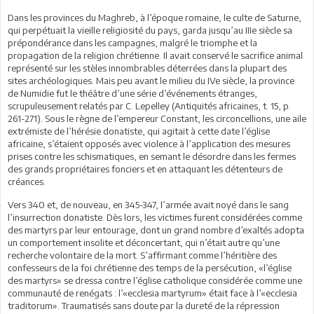
Dans les provinces du Maghreb, à l’époque romaine, le culte de Saturne,
qui perpétuait la vieille religiosité du pays, garda jusqu’au IIIe siècle sa
prépondérance dans les campagnes, malgré le triomphe et la
propagation de la religion chrétienne. Il avait conservé le sacrifice animal
représenté sur les stèles innombrables déterrées dans la plupart des
sites archéologiques. Mais peu avant le milieu du IVe siècle, la province
de Numidie fut le théâtre d’une série d’événements étranges,
scrupuleusement relatés par C. Lepelley (Antiquités africaines, t. 15, p.
261-271). Sous le règne de l’empereur Constant, les circoncellions, une aile
extrémiste de l’hérésie donatiste, qui agitait à cette date l’église
africaine, s’étaient opposés avec violence à l’application des mesures
prises contre les schismatiques, en semant le désordre dans les fermes
des grands propriétaires fonciers et en attaquant les détenteurs de
créances.
Vers 340 et, de nouveau, en 345-347, l’armée avait noyé dans le sang
l’insurrection donatiste. Dès lors, les victimes furent considérées comme
des martyrs par leur entourage, dont un grand nombre d’exaltés adopta
un comportement insolite et déconcertant, qui n’était autre qu’une
recherche volontaire de la mort. S’affirmant comme l’héritière des
confesseurs de la foi chrétienne des temps de la persécution, «l’église
des martyrs» se dressa contre l’église catholique considérée comme une
communauté de renégats : l’«ecclesia martyrum» était face à l’«ecclesia
traditorum». Traumatisés sans doute par la dureté de la répression