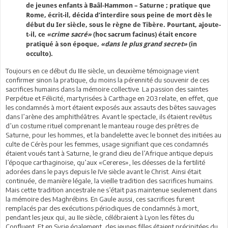
de jeunes enfants à Baâl-Hammon – Saturne ; pratique que
Rome, écrit-il, décida d’interdire sous peine de mort dès le
début du Ier siècle, sous le règne de Tibère. Pourtant, ajoute-
t-il, ce
«crime sacré»
(hoc sacrum facinus) était encore
pratiqué à son époque,
«dans le plus grand secret»
(in
occulto).
Toujours en ce début du IIIe siècle, un deuxième témoignage vient
confirmer sinon la pratique, du moins la pérennité du souvenir de ces
sacrifices humains dans la mémoire collective. La passion des saintes
Perpétue et Félicité, martyrisées à Carthage en 203 relate, en effet, que
les condamnés à mort étaient exposés aux assauts des bêtes sauvages
dans l’arène des amphithéâtres. Avant le spectacle, ils étaient revêtus
d’un costume rituel comprenant le manteau rouge des prêtres de
Saturne, pour les hommes, et la bandelette avec le bonnet des initiées au
culte de Cérès pour les femmes, usage signifiant que ces condamnés
étaient voués tant à Saturne, le grand dieu de l’Afrique antique depuis
l’époque carthaginoise, qu’aux «Cereres», les déesses de la fertilité
adorées dans le pays depuis le IVe siècle avant le Christ. Ainsi était
continuée, de manière légale, la vieille tradition des sacrifices humains.
Mais cette tradition ancestrale ne s’était pas maintenue seulement dans
la mémoire des Maghrébins. En Gaule aussi, ces sacrifices furent
remplacés par des exécutions périodiques de condamnés à mort,
pendant les jeux qui, au IIe siècle, célébraient à Lyon les fêtes du
Confluent. Et en Syrie également, des jeunes filles étaient précipitées du