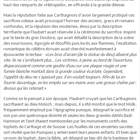
haut des remparts de
«Hiérapolis»
, en offrande à la grande déesse.
Mais la réputation faite aux Carthaginois d’avoir largement pratiqué ces
sacrifices odieux avait provoqué l’horreur des anciens, grecs et romains
confondus, et la répulsion des modernes, émus par la description
terrifiante que Flaubert avait réservée à la cérémonie du sacrifice. Inspiré
par le texte du grec Diodore, qui avait détaillé la description de la scène
des nourrissons, égorgés et étouffés puis livrés aux flammes, l’exaltation
romantique du célèbre écrivain avait cherché manifestement à
épouvanter le lecteur :
«Les bras d’airain (de la statue du dieu) allaient plus
vite. Ils ne s’arrêtaient plus… Les victimes, à peine au bord de l’ouverture,
disparaissaient comme une goutte d’eau sur une plaque rougie et une
fumée blanche montait dans la grande couleur écarlate. Cependant,
l’appétit du dieu ne s’apaisait pas. Il en voulait toujours. Afin de lui en
fournir davantage, on les empila sur ses mains avec une grosse chaîne par-
dessus qui les retenait.»
Comme on le pensait à son époque, Flaubert croyait que les Carthaginois
sacrifiaient au dieu Moloch ; mais depuis, il a été montré que le mot Molk,
fréquemment employé par l’épigraphie punique, désignait le sacrifice et
non pas une quelconque divinité et seules les deux grandes déités Baâl-
Hammon et Tanit étaient mentionnées par les monuments votifs des
tophets de Carthage et de Sousse. Les fouilles de ces enceintes sacrées
ont révélé que les Puniques y enterraient leurs jeunes enfants. Et bien que
ce nom de tophet, dans la Bible, ait désigné un lieu-dit de la banlieue de