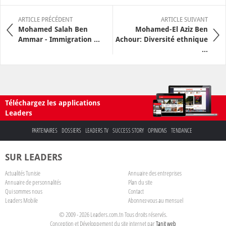
ARTICLE PRÉCÉDENT
ARTICLE SUIVANT
Mohamed Salah Ben
Mohamed-El Aziz Ben
Ammar - Immigration ...
Achour: Diversité ethnique
...
Téléchargez les applications
Leaders
PARTENAIRES
DOSSIERS
LEADERS TV
SUCCESS STORY
OPINIONS
TENDANCE
SUR LEADERS
Actualités Tunisie
Annuaire des entreprises
Annuaire de personnalités
Plan du site
Qui sommes nous
Contact
Leaders Mobile
Abonnez-vous au mensuel
© 2009 - 2026 Leaders.com.tn Tous droits réservés.
Conception et Développement du site internet par
Tanit web