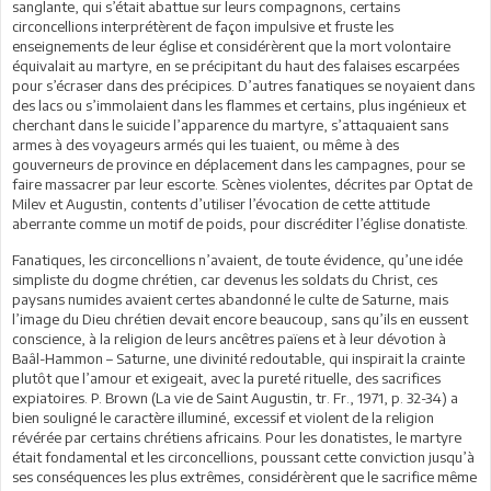
sanglante, qui s’était abattue sur leurs compagnons, certains
circoncellions interprétèrent de façon impulsive et fruste les
enseignements de leur église et considérèrent que la mort volontaire
équivalait au martyre, en se précipitant du haut des falaises escarpées
pour s’écraser dans des précipices. D’autres fanatiques se noyaient dans
des lacs ou s’immolaient dans les flammes et certains, plus ingénieux et
cherchant dans le suicide l’apparence du martyre, s’attaquaient sans
armes à des voyageurs armés qui les tuaient, ou même à des
gouverneurs de province en déplacement dans les campagnes, pour se
faire massacrer par leur escorte. Scènes violentes, décrites par Optat de
Milev et Augustin, contents d’utiliser l’évocation de cette attitude
aberrante comme un motif de poids, pour discréditer l’église donatiste.
Fanatiques, les circoncellions n’avaient, de toute évidence, qu’une idée
simpliste du dogme chrétien, car devenus les soldats du Christ, ces
paysans numides avaient certes abandonné le culte de Saturne, mais
l’image du Dieu chrétien devait encore beaucoup, sans qu’ils en eussent
conscience, à la religion de leurs ancêtres païens et à leur dévotion à
Baâl-Hammon – Saturne, une divinité redoutable, qui inspirait la crainte
plutôt que l’amour et exigeait, avec la pureté rituelle, des sacrifices
expiatoires. P. Brown (La vie de Saint Augustin, tr. Fr., 1971, p. 32-34) a
bien souligné le caractère illuminé, excessif et violent de la religion
révérée par certains chrétiens africains. Pour les donatistes, le martyre
était fondamental et les circoncellions, poussant cette conviction jusqu’à
ses conséquences les plus extrêmes, considérèrent que le sacrifice même