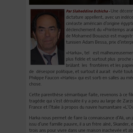
Une décenni
Par Slaheddine Dchicha -
dictature appellent, avec un indéce
cinéaste américain d’origine égypt
déclenchement du «Printemps arabe
de Mohamed Bouazizi est magistral
tunisien Adam Bessa, prix d’inter
«Harka», tel est malheureusement
plus fidèle et surtout plus proch
brûlant les frontières et les papi
de désespoir politique, et surtout il aurait évité to
Philippe Faucon «Harkis» qui est sorti en salles au mê
chose.
Cette parenthèse sémantique faite, revenons à ce fil
tragédie qui s’est déroulée il y a peu au large de Zarzi
France et l’Italie à propos du navire humanitaire «L’O
Harka nous permet de faire la connaissance d’Ali, un
issu d’une famille pauvre, il a un frère aîné, Skander,
trois ans pour vivre dans une maison inachevée et aba