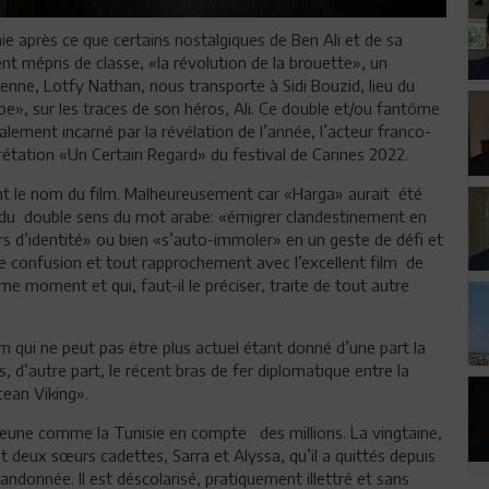
e après ce que certains nostalgiques de Ben Ali et de sa
nt mépris de classe, «la révolution de la brouette», un
ienne, Lotfy Nathan, nous transporte à Sidi Bouzid, lieu du
», sur les traces de son héros, Ali. Ce double et/ou fantôme
ement incarné par la révélation de l’année, l’acteur franco-
prétation «Un Certain Regard» du festival de Cannes 2022.
 le nom du film. Malheureusement car «Harga» aurait été
e du double sens du mot arabe: «émigrer clandestinement en
ers d’identité» ou bien «s’auto-immoler» en un geste de défi et
ute confusion et tout rapprochement avec l’excellent film de
me moment et qui, faut-il le préciser, traite de tout autre
m qui ne peut pas être plus actuel étant donné d’une part la
s, d’autre part, le récent bras de fer diplomatique entre la
cean Viking».
 jeune comme la Tunisie en compte des millions. La vingtaine,
 et deux sœurs cadettes, Sarra et Alyssa, qu’il a quittés depuis
ndonnée. Il est déscolarisé, pratiquement illettré et sans