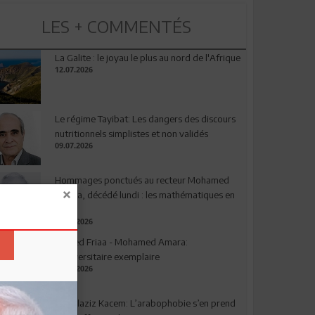
LES + COMMENTÉS
La Galite : le joyau le plus au nord de l'Afrique
12.07.2026
Le régime Tayibat: Les dangers des discours
nutritionnels simplistes et non validés
09.07.2026
Hommages ponctués au recteur Mohamed
Amara, décédé lundi : les mathématiques en
deuil
03.08.2026
Ahmed Friaa - Mohamed Amara:
l’Universitaire exemplaire
04.08.2026
Abdelaziz Kacem: L’arabophobie s’en prend