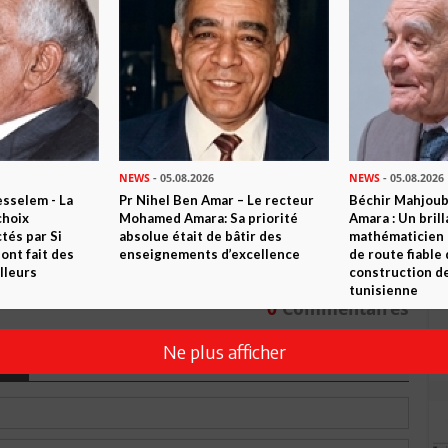
n ami
Imprimer
 ? PARTAGEZ-LE AVEC VOS AMIS !
TWEETER
ABONNEZ-VOUS
NEWS
- 05.08.2026
NEWS
- 05.08.2026
sselem - La
Pr Nihel Ben Amar – Le recteur
Béchir Mahjou
choix
Mohamed Amara: Sa priorité
Amara : Un brill
R CET ARTICLE
tés par Si
absolue était de bâtir des
mathématicien
nt fait des
enseignements d’excellence
de route fiable 
lleurs
construction de
tunisienne
0
Commentaires
Ne plus afficher
Commenter