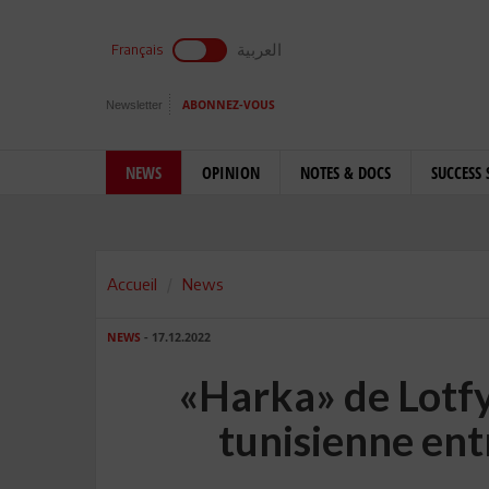
العربية
Français
Newsletter
ABONNEZ-VOUS
NEWS
OPINION
NOTES & DOCS
SUCCESS 
Accueil
News
NEWS
- 17.12.2022
«Harka» de Lotfy
tunisienne ent