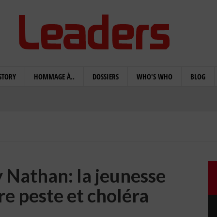
STORY
HOMMAGE À..
DOSSIERS
WHO'S WHO
BLOG
 Nathan: la jeunesse
re peste et choléra