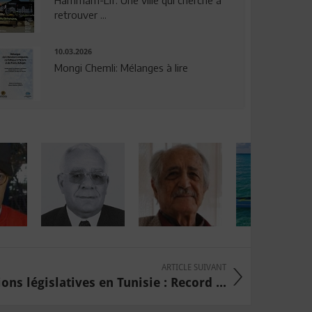
Hammam-Lif: Une ville qui cherche à
retrouver ...
10.03.2026
Mongi Chemli: Mélanges à lire
ARTICLE SUIVANT
ions législatives en Tunisie : Record ...