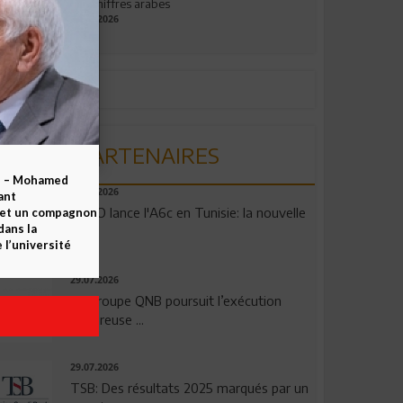
aux chiffres arabes
09.07.2026
PARTENAIRES
b – Mohamed
04.08.2026
ant
OPPO lance l'A6c en Tunisie: la nouvelle
 et un compagnon
dans la
...
 l’université
29.07.2026
Le Groupe QNB poursuit l’exécution
rigoureuse ...
29.07.2026
TSB: Des résultats 2025 marqués par un