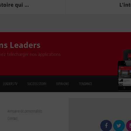
oire qui ...
L'in
ons Leaders
ez télécharger nos applications
LEADERS TV
SUCCESS STORY
OPINIONS
TENDANCE
Annuaire de personnalités
Contact