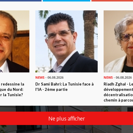
NEWS
- 06.08.2026
NEWS
- 06.08.2026
 redessine la
Dr Sami Bahri: La Tunisie face à
Riadh Zghal - L
ique du Nord:
l'IA - 2ème partie
développement:
 la Tunisie?
décentralisatio
chemin à parcou
Ne plus afficher