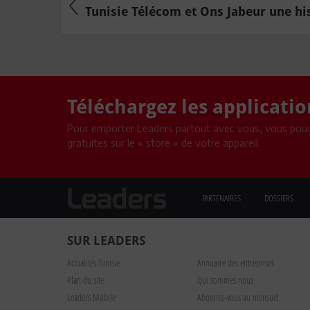
Tunisie Télécom et Ons Jabeur une hist
Téléchargez les applicati
Pour emporter Leaders partout avec vous, vous pouv
gratuites sur le « store » de votre appareil.
PARTENAIRES
DOSSIERS
SUR LEADERS
Actualités Tunisie
Annuaire des entreprises
Plan du site
Qui sommes nous
Leaders Mobile
Abonnez-vous au mensuel