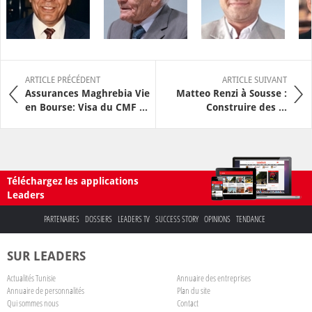
ARTICLE PRÉCÉDENT
ARTICLE SUIVANT
Assurances Maghrebia Vie
Matteo Renzi à Sousse :
en Bourse: Visa du CMF ...
Construire des ...
Téléchargez les applications
Leaders
PARTENAIRES
DOSSIERS
LEADERS TV
SUCCESS STORY
OPINIONS
TENDANCE
SUR LEADERS
Actualités Tunisie
Annuaire des entreprises
Annuaire de personnalités
Plan du site
Qui sommes nous
Contact