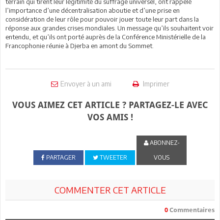
terrain qui tirent leur légitimité du suffrage universel, ont rappelé
l’importance d’une décentralisation aboutie et d’une prise en
considération de leur rôle pour pouvoir jouer toute leur part dans la
réponse aux grandes crises mondiales. Un message qu’ils souhaitent voir
entendu, et qu’ils ont porté auprès de la Conférence Ministérielle de la
Francophonie réunie à Djerba en amont du Sommet.
Envoyer à un ami
Imprimer
VOUS AIMEZ CET ARTICLE ? PARTAGEZ-LE AVEC
VOS AMIS !
ABONNEZ-
PARTAGER
TWEETER
VOUS
COMMENTER CET ARTICLE
0
Commentaires