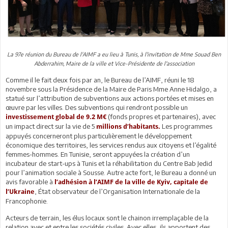
La 97e réunion du Bureau de l'AIMF a eu lieu à Tunis, à l'invitation de Mme Souad Ben
Abderrahim, Maire de la ville et Vice-Présidente de l'association
Comme il le fait deux fois par an, le Bureau de l’AIMF, réuni le 18
novembre sous la Présidence de la Maire de Paris Mme Anne Hidalgo, a
statué sur l’attribution de subventions aux actions portées et mises en
œuvre par les villes. Des subventions qui rendront possible un
(fonds propres et partenaires), avec
investissement global de 9.2 M€
un impact direct sur la vie de 5
Les programmes
millions d’habitants.
appuyés concerneront plus particulièrement le développement
économique des territoires, les services rendus aux citoyens et l’égalité
femmes-hommes. En Tunisie, seront appuyées la création d’un
incubateur de start-ups à Tunis et la réhabilitation du Centre Bab Jedid
pour l’animation sociale à Sousse. Autre acte fort, le Bureau a donné un
avis favorable à
l’adhésion à l’AIMF de la ville de Kyiv, capitale de
, État observateur de l’Organisation Internationale de la
l’Ukraine
Francophonie.
Acteurs de terrain, les élus locaux sont le chainon irremplaçable de la
relation avec et entre les sociétés civiles. Avec elles, ils apportent des