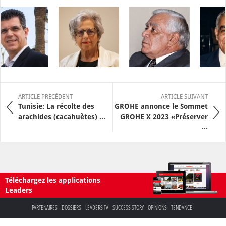
ARTICLE PRÉCÉDENT
ARTICLE SUIVANT
Tunisie: La récolte des
GROHE annonce le Sommet
arachides (cacahuètes) ...
GROHE X 2023 «Préserver
...
Téléchargez les applications
Leaders
PARTENAIRES
DOSSIERS
LEADERS TV
SUCCESS STORY
OPINIONS
TENDANCE