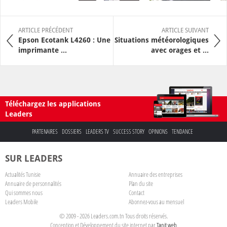
ARTICLE PRÉCÉDENT
ARTICLE SUIVANT
Epson Ecotank L4260 : Une
Situations météorologiques
imprimante ...
avec orages et ...
Téléchargez les applications
Leaders
PARTENAIRES
DOSSIERS
LEADERS TV
SUCCESS STORY
OPINIONS
TENDANCE
SUR LEADERS
Actualités Tunisie
Annuaire des entreprises
Annuaire de personnalités
Plan du site
Qui sommes nous
Contact
Leaders Mobile
Abonnez-vous au mensuel
© 2009 - 2026 Leaders.com.tn Tous droits réservés.
Conception et Développement du site internet par
Tanit web