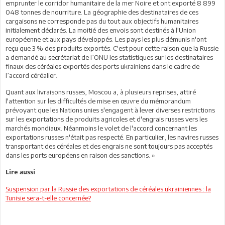
emprunter le corridor humanitaire de la mer Noire et ont exporté 8 899
048 tonnes de nourriture. La géographie des destinataires de ces
cargaisons ne corresponde pas du tout aux objectifs humanitaires
initialement déclarés. La moitié des envois sont destinés à l'Union
européenne et aux pays développés. Les pays les plus démunis n'ont
reçu que 3 % des produits exportés. C'est pour cette raison que la Russie
a demandé au secrétariat de l’ONU les statistiques sur les destinataires
finaux des céréales exportés des ports ukrainiens dans le cadre de
l’accord céréalier.
Quant aux livraisons russes, Moscou a, à plusieurs reprises, attiré
l'attention sur les difficultés de mise en œuvre du mémorandum
prévoyant que les Nations unies s'engagent à lever diverses restrictions
sur les exportations de produits agricoles et d'engrais russes vers les
marchés mondiaux. Néanmoins le volet de l'accord concernant les
exportations russes n'était pas respecté. En particulier, les navires russes
transportant des céréales et des engrais ne sont toujours pas acceptés
dans les ports européens en raison des sanctions. »
Lire aussi
Suspension par la Russie des exportations de céréales ukrainiennes : la
Tunisie sera-t-elle concernée?