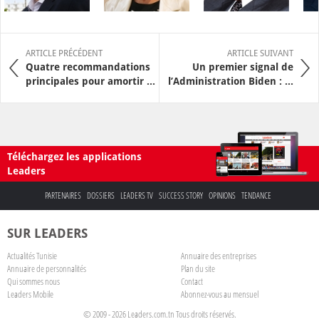
ARTICLE PRÉCÉDENT
ARTICLE SUIVANT
Quatre recommandations
Un premier signal de
principales pour amortir ...
l’Administration Biden : ...
Téléchargez les applications
Leaders
PARTENAIRES
DOSSIERS
LEADERS TV
SUCCESS STORY
OPINIONS
TENDANCE
SUR LEADERS
Actualités Tunisie
Annuaire des entreprises
Annuaire de personnalités
Plan du site
Qui sommes nous
Contact
Leaders Mobile
Abonnez-vous au mensuel
© 2009 - 2026 Leaders.com.tn Tous droits réservés.