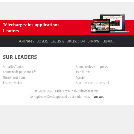
Téléchargez les applications
Leaders
PARTENAIRES
DOSSIERS
LEADERS TV
SUCCESS STORY
OPINIONS
TENDANCE
SUR LEADERS
Actualités Tunisie
Annuaire des entreprises
Annuaire de personnalités
Plan du site
Qui sommes nous
Contact
Leaders Mobile
Abonnez-vous au mensuel
© 2009 - 2026 Leaders.com.tn Tous droits réservés.
Conception et Développement du site internet par
Tanit web