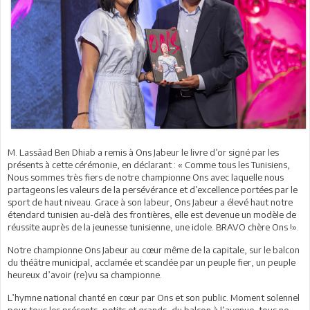
M. Lassâad Ben Dhiab a remis à Ons Jabeur le livre d’or signé par les
présents à cette cérémonie, en déclarant : « Comme tous les Tunisiens,
Nous sommes très fiers de notre championne Ons avec laquelle nous
partageons les valeurs de la persévérance et d’excellence portées par le
sport de haut niveau. Grace à son labeur, Ons Jabeur a élevé haut notre
étendard tunisien au-delà des frontières, elle est devenue un modèle de
réussite auprès de la jeunesse tunisienne, une idole. BRAVO chère Ons !».
Notre championne Ons Jabeur au cœur même de la capitale, sur le balcon
du théâtre municipal, acclamée et scandée par un peuple fier, un peuple
heureux d’avoir (re)vu sa championne.
L’hymne national chanté en cœur par Ons et son public. Moment solennel
pour tous les présents, petits et grands, du balcon à l’avenue, tous ne