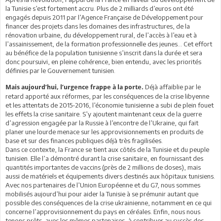
la Tunisie s’est fortement accru. Plus de 2 milliards d’euros ont été
engagés depuis 2011 par l’Agence Française de Développement pour
financer des projets dans les domaines des infrastructures, de la
rénovation urbaine, du développement rural, de l’accès à l’eau et à
l’assainissement, de la formation professionnelle des jeunes… Cet effort
au bénéfice de la population tunisienne s’inscrit dans la durée et sera
donc poursuivi, en pleine cohérence, bien entendu, avec les priorités
définies par le Gouvernement tunisien.
Déjà affaiblie par le
Mais aujourd’hui, l’urgence frappe à la porte.
retard apporté aux réformes, par les conséquences de la crise libyenne
et les attentats de 2015-2016, l’économie tunisienne a subi de plein fouet
les effets la crise sanitaire. S’y ajoutent maintenant ceux de la guerre
d’agression engagée par la Russie à l’encontre de l’Ukraine, qui fait
planer une lourde menace sur les approvisionnements en produits de
base et sur des finances publiques déjà très fragilisées.
Dans ce contexte, la France se tient aux côtés de la Tunisie et du peuple
tunisien. Elle l’a démontré durant la crise sanitaire, en fournissant des
quantités importantes de vaccins (près de 2 millions de doses), mais
aussi de matériels et équipements divers destinés aux hôpitaux tunisiens.
Avec nos partenaires de l’Union Européenne et du G7, nous sommes
mobilisés aujourd’hui pour aider la Tunisie à se prémunir autant que
possible des conséquences de la crise ukrainienne, notamment en ce qui
concerne l’approvisionnement du pays en céréales. Enfin, nous nous
tenons prêts, avec les mêmes partenaires, à contribuer au succès des