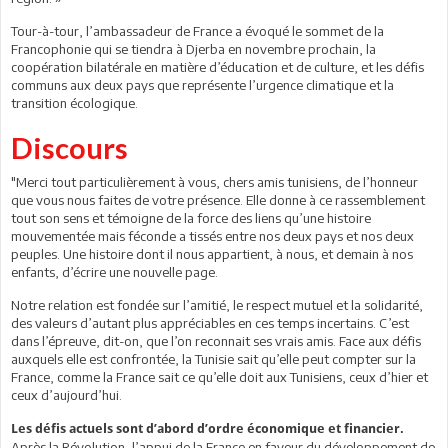
Tour-à-tour, l’ambassadeur de France a évoqué le sommet de la
Francophonie qui se tiendra à Djerba en novembre prochain, la
coopération bilatérale en matière d’éducation et de culture, et les défis
communs aux deux pays que représente l’urgence climatique et la
transition écologique.
Discours
"Merci tout particulièrement à vous, chers amis tunisiens, de l’honneur
que vous nous faites de votre présence. Elle donne à ce rassemblement
tout son sens et témoigne de la force des liens qu’une histoire
mouvementée mais féconde a tissés entre nos deux pays et nos deux
peuples. Une histoire dont il nous appartient, à nous, et demain à nos
enfants, d’écrire une nouvelle page.
Notre relation est fondée sur l’amitié, le respect mutuel et la solidarité,
des valeurs d’autant plus appréciables en ces temps incertains. C’est
dans l’épreuve, dit-on, que l’on reconnait ses vrais amis. Face aux défis
auxquels elle est confrontée, la Tunisie sait qu’elle peut compter sur la
France, comme la France sait ce qu’elle doit aux Tunisiens, ceux d’hier et
ceux d’aujourd’hui.
Les défis actuels sont d’abord d’ordre économique et financier.
Après la Révolution, l’appui de la France en faveur du développement de