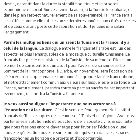
destin, garantit dans la durée la stabilité politique et le progrès
économique et social. Sur ce chemin-là aussi, si la Tunisie le souhaite, et
dans le plein respect naturellement de sa souveraineté, la France sera à
ses côtés, comme elle fut, ces onze dernières années, aux côtés de celles
et de ceux qui ont porté cette aspiration et dont je tiens ici à saluer
l’engagement.
Parmi les multiples liens qui unissent la Tunisie et la France, il y a
Le dialogue entre le français et l’arabe est l’un des
celui de la langue.
aspects les plus remarquables de la mosaïque culturelle tunisienne. Le
français fait partie de l’histoire de la Tunisie, de sa mémoire. Elle est un
élément de son identité et un atout pour l’avenir de sa jeunesse. Le
Sommet de la Francophonie, à Djerba, en novembre, sera l’occasion de
célébrer notre appartenance commune à la grande famille francophone,
et notre attachement commun aux valeurs sur lesquelles elle se fonde. La
France, naturellement, prendra toute sa part au succès de cet important
évènement, qui mettra la Tunisie à l’honneur.
Je veux aussi souligner l’importance que nous accordons à
C’est le sens de l’engagement de l’Institut
l’éducation et à la culture.
français de Tunisie auprès de la jeunesse, à Tunis et en régions. Avec nos
partenaires institutionnels et les acteurs de la société civile, je souhaite
que nous fassions encore davantage pour favoriser l’éclosion d’une
nouvelle génération ouverte sur le monde, qui verra dans les espaces
francophones un horizon de projets et d’opportunités.