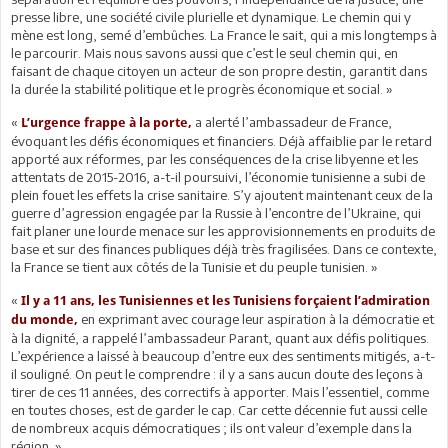
presse libre, une société civile plurielle et dynamique. Le chemin qui y
mène est long, semé d’embûches. La France le sait, qui a mis longtemps à
le parcourir. Mais nous savons aussi que c’est le seul chemin qui, en
faisant de chaque citoyen un acteur de son propre destin, garantit dans
la durée la stabilité politique et le progrès économique et social. »
«
a alerté l’ambassadeur de France,
L’urgence frappe à la porte,
évoquant les défis économiques et financiers. Déjà affaiblie par le retard
apporté aux réformes, par les conséquences de la crise libyenne et les
attentats de 2015-2016, a-t-il poursuivi, l’économie tunisienne a subi de
plein fouet les effets la crise sanitaire. S’y ajoutent maintenant ceux de la
guerre d’agression engagée par la Russie à l’encontre de l’Ukraine, qui
fait planer une lourde menace sur les approvisionnements en produits de
base et sur des finances publiques déjà très fragilisées. Dans ce contexte,
la France se tient aux côtés de la Tunisie et du peuple tunisien. »
«
Il y a 11 ans, les Tunisiennes et les Tunisiens forçaient l’admiration
en exprimant avec courage leur aspiration à la démocratie et
du monde,
à la dignité, a rappelé l’ambassadeur Parant, quant aux défis politiques.
L’expérience a laissé à beaucoup d’entre eux des sentiments mitigés, a-t-
il souligné. On peut le comprendre : il y a sans aucun doute des leçons à
tirer de ces 11 années, des correctifs à apporter. Mais l’essentiel, comme
en toutes choses, est de garder le cap. Car cette décennie fut aussi celle
de nombreux acquis démocratiques ; ils ont valeur d’exemple dans la
région. »