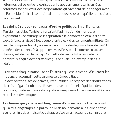
réformes qui seront entreprises par le gouvernement tunisien. Ces
réformes sont au cœur des négociations qui viennent de s’engager avec
le Fonds Monétaire International, dont nous espérons qu’elles aboutiront
rapidement.
Il y a 11 ans, les
Les défis à relever sont aussi d’ordre politique.
Tunisiennes et les Tunisiens forçaient l’admiration du monde, en
exprimant avec courage leur aspiration à la démocratie et à la dignité.
L’expérience a laissé à beaucoup d’entre eux des sentiments mitigés. On
peut le comprendre : il y a sans aucun doute des leçons à tirer de ces 11
années, des correctifs à apporter. Mais l’essentiel, comme en toutes
choses, est de garder le cap. Car cette décennie fut aussi celle de
nombreux acquis démocratiques ; ils ont valeur d’exemple dans la
région.
Il revient à chaque nation, selon l’histoire qui est la sienne, d’inventer les
moyens d’accomplir cette promesse démocratique.
La démocratie a ses exigences, irréductibles : le respect des droits et des
libertés, l’égalité entre les citoyens, la séparation et l’équilibre des
pouvoirs, l’indépendance de la justice, une presse libre, une société civile
plurielle et dynamique.
La France le sait,
Le chemin qui y mène est long, semé d’embûches.
qui a mis longtemps à le parcourir. Mais nous savons aussi que c’est le
seul chemin qui, en faisant de chaque citoyen un acteur de son propre