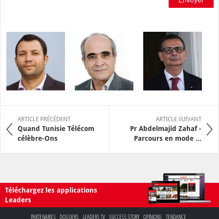
ARTICLE PRÉCÉDENT
ARTICLE SUIVANT
Quand Tunisie Télécom
Pr Abdelmajid Zahaf -
célèbre-Ons
Parcours en mode ...
Téléchargez les applications
Leaders
PARTENAIRES
DOSSIERS
LEADERS TV
SUCCESS STORY
OPINIONS
TENDANCE