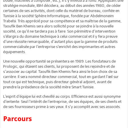
boule, machines à composer, etc.), il s’y investira à fond. Appliquant une
stratégie mondiale, IBM décidera, au début des années 1980, de céder
certaines de ses activités, dont celle du matériel de bureau, confiée en
Tunisie à la société Sphère Informatique, fondée par Abdelmoneim
Trabelsi. Très apprécié pour sa compétence et sa maîtrise de la gamme,
Taoufik Ben Khemis sera alors sollicité pour se joindre à la nouvelle
société, ce qu’il ne tardera pas à faire. Son périmètre d’intervention
s’élargira du domaine technique à celui commercial et il y fera preuve
d’une réussite remarquable, d’autant plus que la gamme de produits
commercialisée par l’entreprise s’enrichit des imprimantes et autres
équipements.
Une nouvelle opportunité se présentera en 1989. Les fondateurs de
Prologic, qui étaient ses clients, lui proposent de les rejoindre et de
s’associer au capital. Taoufik Ben Khemis fera ainsi le bon choix de sa
carrière. Il sera nommé directeur commercial, tout en gardant l’œil sur
tout ce qui est technique, puis directeur général adjoint, avant de
prendre la présidence de la société mère Smart Tunisie.
L’esprit d’équipe lui est chevillé au corps. Efficience est aussi synonyme
d’entente. Seul l’intérêt de l’entreprise, de ses équipes, de ses clients et
de ses fournisseurs prime à ses yeux. Il s’y accomplit avec ses associés.
Parcours