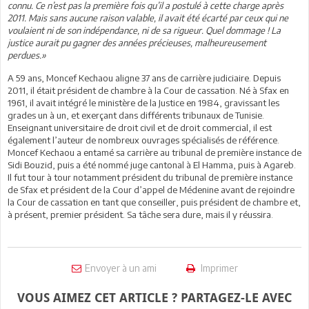
connu. Ce n’est pas la première fois qu’il a postulé à cette charge après
2011. Mais sans aucune raison valable, il avait été écarté par ceux qui ne
voulaient ni de son indépendance, ni de sa rigueur. Quel dommage ! La
justice aurait pu gagner des années précieuses, malheureusement
perdues.»
A 59 ans, Moncef Kechaou aligne 37 ans de carrière judiciaire. Depuis
2011, il était président de chambre à la Cour de cassation. Né à Sfax en
1961, il avait intégré le ministère de la Justice en 1984, gravissant les
grades un à un, et exerçant dans différents tribunaux de Tunisie.
Enseignant universitaire de droit civil et de droit commercial, il est
également l’auteur de nombreux ouvrages spécialisés de référence.
Moncef Kechaou a entamé sa carrière au tribunal de première instance de
Sidi Bouzid, puis a été nommé juge cantonal à El Hamma, puis à Agareb.
Il fut tour à tour notamment président du tribunal de première instance
de Sfax et président de la Cour d’appel de Médenine avant de rejoindre
la Cour de cassation en tant que conseiller, puis président de chambre et,
à présent, premier président. Sa tâche sera dure, mais il y réussira.
Envoyer à un ami
Imprimer
VOUS AIMEZ CET ARTICLE ? PARTAGEZ-LE AVEC