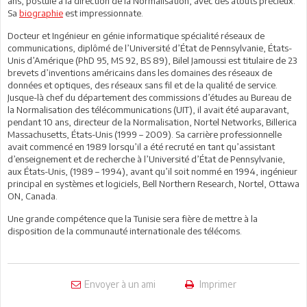
ans, postule à la direction de la Normalisation, avec des atouts précieux.
Sa
biographie
est impressionnate.
Docteur et Ingénieur en génie informatique spécialité réseaux de
communications, diplômé de l’Université d’État de Pennsylvanie, États-
Unis d’Amérique (PhD 95, MS 92, BS 89), Bilel Jamoussi est titulaire de 23
brevets d’inventions américains dans les domaines des réseaux de
données et optiques, des réseaux sans fil et de la qualité de service.
Jusque-là chef du département des commissions d’études au Bureau de
la Normalisation des télécommunications (UIT), il avait été auparavant,
pendant 10 ans, directeur de la Normalisation, Nortel Networks, Billerica
Massachusetts, États-Unis (1999 – 2009). Sa carrière professionnelle
avait commencé en 1989 lorsqu’il a été recruté en tant qu’assistant
d’enseignement et de recherche à l’Université d’État de Pennsylvanie,
aux États-Unis, (1989 – 1994), avant qu’il soit nommé en 1994, ingénieur
principal en systèmes et logiciels, Bell Northern Research, Nortel, Ottawa
ON, Canada.
Une grande compétence que la Tunisie sera fière de mettre à la
disposition de la communauté internationale des télécoms.
Envoyer à un ami
Imprimer