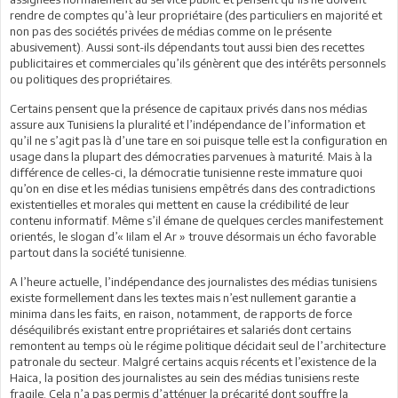
rendre de comptes qu’à leur propriétaire (des particuliers en majorité et
non pas des sociétés privées de médias comme on le présente
abusivement). Aussi sont-ils dépendants tout aussi bien des recettes
publicitaires et commerciales qu’ils génèrent que des intérêts personnels
ou politiques des propriétaires.
Certains pensent que la présence de capitaux privés dans nos médias
assure aux Tunisiens la pluralité et l’indépendance de l’information et
qu’il ne s’agit pas là d’une tare en soi puisque telle est la configuration en
usage dans la plupart des démocraties parvenues à maturité. Mais à la
différence de celles-ci, la démocratie tunisienne reste immature quoi
qu’on en dise et les médias tunisiens empêtrés dans des contradictions
existentielles et morales qui mettent en cause la crédibilité de leur
contenu informatif. Même s’il émane de quelques cercles manifestement
orientés, le slogan d’« Iilam el Ar » trouve désormais un écho favorable
partout dans la société tunisienne.
A l’heure actuelle, l’indépendance des journalistes des médias tunisiens
existe formellement dans les textes mais n’est nullement garantie a
minima dans les faits, en raison, notamment, de rapports de force
déséquilibrés existant entre propriétaires et salariés dont certains
remontent au temps où le régime politique décidait seul de l’architecture
patronale du secteur. Malgré certains acquis récents et l’existence de la
Haica, la position des journalistes au sein des médias tunisiens reste
fragile. Cela n’a pas permis d’atténuer la précarité dont souffre la