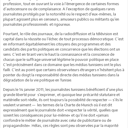
profession, tout en ouvrant la voie à l’émergence de certaines formes
d’autocensure ou de complaisance. A l’exception de quelques rares
journalistes protégés par la notoriété ou le respect d’eux-mêmes, la
plupart agissent plus en censeurs, amuseurs publics ou militants qu’en
journalistes professionnels et rigoureux.
Pourtant, le rôle des journaux, de la radiodiffusion et la télévision est
capital dans la réussite ou l’échec de tout processus démocratique. C’est
en informant équitablement les citoyens des programmes et des
candidats des partis politiques en concurrence que les élections ont un
sens. C’est en tirant vers le haut la connaissance et la conscience de
chacun que le suffrage universel légitime le pouvoir politique en place.
C’est précisément dans ce domaine que les médias tunisiens ont le plus
failli. C’est au point que certains observateurs étrangers n’hésitent plus à
pointer du doigt la responsabilité directe des médias tunisiens dans la
dégradation de la vie politique en Tunisie.
Depuis le 14 janvier 2011, les journalistes tunisiens bénéficient d’une plus
grande liberté pour s’exprimer, et quoique leur précarité statutaire et
matérielle soit réelle, ils ont toujours la possibilité de respecter — s’ils le
veulent vraiment — les termes de la Charte de Munich où il est dit
expressément que le journaliste doit «respecter la vérité, quelles que
soient les conséquences pour lui-même» et qu’il ne doit «jamais
confondre le métier de journaliste avec celui de publicitaire ou de
propagandiste». Hélas, ces règles sont peu observées par la majorité