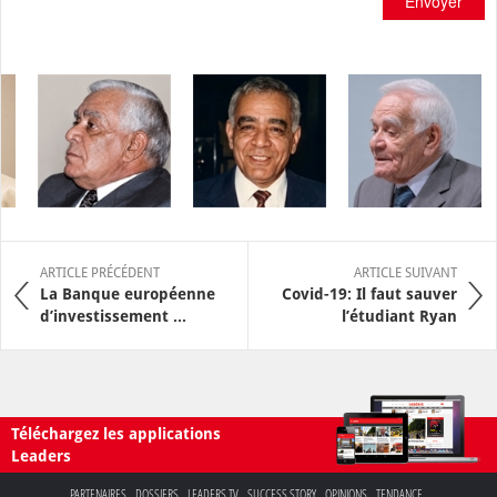
Envoyer
ARTICLE PRÉCÉDENT
ARTICLE SUIVANT
La Banque européenne
Covid-19: Il faut sauver
d’investissement ...
l’étudiant Ryan
Téléchargez les applications
Leaders
PARTENAIRES
DOSSIERS
LEADERS TV
SUCCESS STORY
OPINIONS
TENDANCE