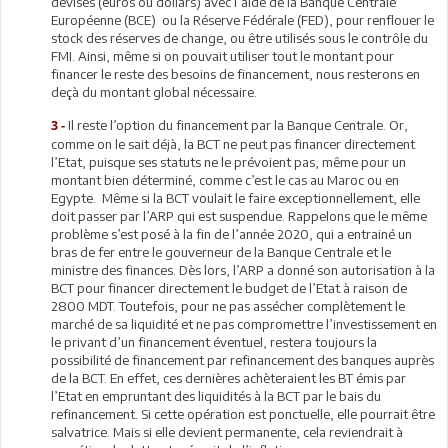
devises (euros ou dollars) avec l’aide de la Banque Centrale
Européenne (BCE) ou la Réserve Fédérale (FED), pour renflouer le
stock des réserves de change, ou être utilisés sous le contrôle du
FMI. Ainsi, même si on pouvait utiliser tout le montant pour
financer le reste des besoins de financement, nous resterons en
deçà du montant global nécessaire.
Il reste l’option du financement par la Banque Centrale. Or,
3 -
comme on le sait déjà, la BCT ne peut pas financer directement
l’Etat, puisque ses statuts ne le prévoient pas, même pour un
montant bien déterminé, comme c’est le cas au Maroc ou en
Egypte. Même si la BCT voulait le faire exceptionnellement, elle
doit passer par l’ARP qui est suspendue. Rappelons que le même
problème s’est posé à la fin de l’année 2020, qui a entrainé un
bras de fer entre le gouverneur de la Banque Centrale et le
ministre des finances. Dès lors, l’ARP a donné son autorisation à la
BCT pour financer directement le budget de l’Etat à raison de
2800 MDT. Toutefois, pour ne pas assécher complètement le
marché de sa liquidité et ne pas compromettre l’investissement en
le privant d’un financement éventuel, restera toujours la
possibilité de financement par refinancement des banques auprès
de la BCT. En effet, ces dernières achèteraient les BT émis par
l’Etat en empruntant des liquidités à la BCT par le bais du
refinancement. Si cette opération est ponctuelle, elle pourrait être
salvatrice. Mais si elle devient permanente, cela reviendrait à