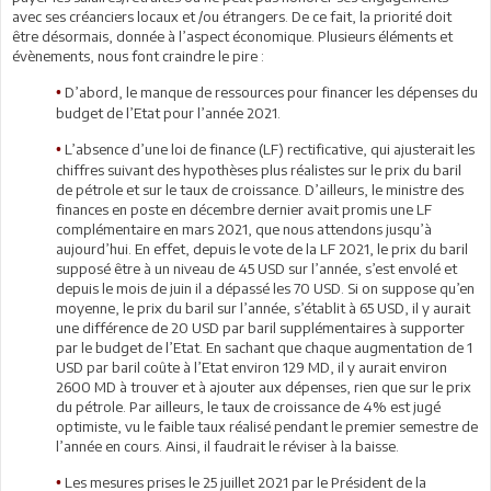
avec ses créanciers locaux et /ou étrangers. De ce fait, la priorité doit
être désormais, donnée à l’aspect économique. Plusieurs éléments et
évènements, nous font craindre le pire :
D’abord, le manque de ressources pour financer les dépenses du
•
budget de l’Etat pour l’année 2021.
L’absence d’une loi de finance (LF) rectificative, qui ajusterait les
•
chiffres suivant des hypothèses plus réalistes sur le prix du baril
de pétrole et sur le taux de croissance. D’ailleurs, le ministre des
finances en poste en décembre dernier avait promis une LF
complémentaire en mars 2021, que nous attendons jusqu’à
aujourd’hui. En effet, depuis le vote de la LF 2021, le prix du baril
supposé être à un niveau de 45 USD sur l’année, s’est envolé et
depuis le mois de juin il a dépassé les 70 USD. Si on suppose qu’en
moyenne, le prix du baril sur l’année, s’établit à 65 USD, il y aurait
une différence de 20 USD par baril supplémentaires à supporter
par le budget de l’Etat. En sachant que chaque augmentation de 1
USD par baril coûte à l’Etat environ 129 MD, il y aurait environ
2600 MD à trouver et à ajouter aux dépenses, rien que sur le prix
du pétrole. Par ailleurs, le taux de croissance de 4% est jugé
optimiste, vu le faible taux réalisé pendant le premier semestre de
l’année en cours. Ainsi, il faudrait le réviser à la baisse.
Les mesures prises le 25 juillet 2021 par le Président de la
•