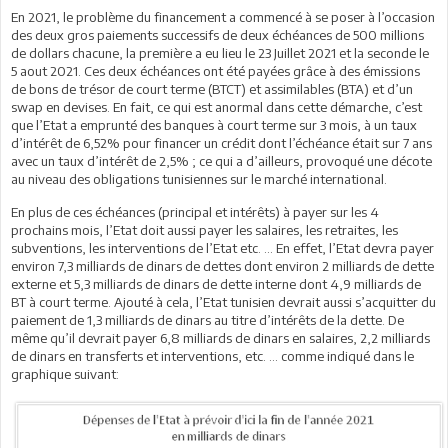
En 2021, le problème du financement a commencé à se poser à l’occasion
des deux gros paiements successifs de deux échéances de 500 millions
de dollars chacune, la première a eu lieu le 23 Juillet 2021 et la seconde le
5 aout 2021. Ces deux échéances ont été payées grâce à des émissions
de bons de trésor de court terme (BTCT) et assimilables (BTA) et d’un
swap en devises. En fait, ce qui est anormal dans cette démarche, c’est
que l’Etat a emprunté des banques à court terme sur 3 mois, à un taux
d’intérêt de 6,52% pour financer un crédit dont l’échéance était sur 7 ans
avec un taux d’intérêt de 2,5% ; ce qui a d’ailleurs, provoqué une décote
au niveau des obligations tunisiennes sur le marché international.
En plus de ces échéances (principal et intérêts) à payer sur les 4
prochains mois, l’Etat doit aussi payer les salaires, les retraites, les
subventions, les interventions de l’Etat etc. … En effet, l’Etat devra payer
environ 7,3 milliards de dinars de dettes dont environ 2 milliards de dette
externe et 5,3 milliards de dinars de dette interne dont 4,9 milliards de
BT à court terme. Ajouté à cela, l’Etat tunisien devrait aussi s’acquitter du
paiement de 1,3 milliards de dinars au titre d’intérêts de la dette. De
même qu’il devrait payer 6,8 milliards de dinars en salaires, 2,2 milliards
de dinars en transferts et interventions, etc. … comme indiqué dans le
graphique suivant: