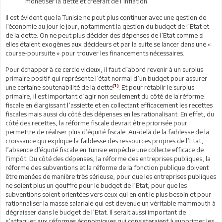
monétiser la dette et créerait de l’inflation.
Il est évident que la Tunisie ne peut plus continuer avec une gestion de
l’économie au jour le jour, notamment la gestion du budget de l’Etat et
de la dette. On ne peut plus décider des dépenses de l’Etat comme si
elles étaient exogènes aux décideurs et par la suite se lancer dans une «
course-poursuite » pour trouver les financements nécessaires.
Pour échapper à ce cercle vicieux, il faut d’abord revenir à un surplus
primaire positif qui représente l’état normal d’un budget pour assurer
(1)
une certaine soutenabilité de la dette
. Et pour rétablir le surplus
primaire, il est important d’agir non seulement du côté de la réforme
fiscale en élargissant l’assiette et en collectant efficacement les recettes
fiscales mais aussi du côté des dépenses en les rationalisant. En effet, du
côté des recettes, la réforme fiscale devrait être priorisée pour
permettre de réaliser plus d’équité fiscale. Au-delà de la faiblesse de la
croissance qui explique la faiblesse des ressources propres de l’Etat,
l’absence d’équité fiscale en Tunisie empêche une collecte efficace de
l’impôt. Du côté des dépenses, la réforme des entreprises publiques, la
réforme des subventions et la réforme de la fonction publique doivent
être menées de manière très sérieuse, pour que les entreprises publiques
ne soient plus un gouffre pour le budget de l’Etat, pour que les
subventions soient orientées vers ceux qui en ont le plus besoin et pour
rationnaliser la masse salariale qui est devenue un véritable mammouth à
dégraisser dans le budget de l’Etat. Il serait aussi important de
s’attaquer aux réformes économiques qui consisteraient à supprimer les