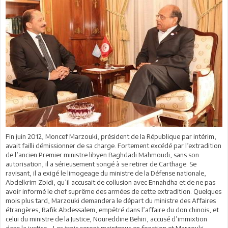
Fin juin 2012, Moncef Marzouki, président de la République par intérim,
avait failli démissionner de sa charge. Fortement excédé par l’extradition
de l’ancien Premier ministre libyen Baghdadi Mahmoudi, sans son
autorisation, il a sérieusement songé à se retirer de Carthage. Se
ravisant, il a exigé le limogeage du ministre de la Défense nationale,
Abdelkrim Zbidi, qu’il accusait de collusion avec Ennahdha et de ne pas
avoir informé le chef suprême des armées de cette extradition. Quelques
mois plus tard, Marzouki demandera le départ du ministre des Affaires
étrangères, Rafik Abdessalem, empêtré dans l’affaire du don chinois, et
celui du ministre de la Justice, Noureddine Behiri, accusé d’immixtion
dans la justice… Les trois seront maintenus en fonction et Marzouki