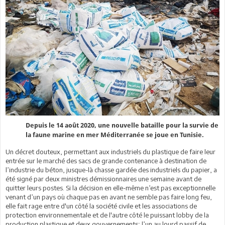
Depuis le 14 août 2020, une nouvelle bataille pour la survie de
la faune marine en mer Méditerranée se joue en Tunisie.
Un décret douteux, permettant aux industriels du plastique de faire leur
entrée sur le marché des sacs de grande contenance à destination de
l’industrie du béton, jusque-là chasse gardée des industriels du papier, a
été signé par deux ministres démissionnaires une semaine avant de
quitter leurs postes. Si la décision en elle-même n’est pas exceptionnelle
venant d’un pays où chaque pas en avant ne semble pas faire long feu,
elle fait rage entre d'un côté la société civile et les associations de
protection environnementale et de l'autre côté le puissant lobby de la
production plastique et deux gouvernements; l’un au lourd passif de