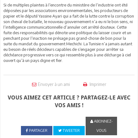
Si de multiples plaintes à l’encontre du ministère de l’industrie ont été
déposées par les associations environnementales, les producteurs de
papier et le député Yassine Ayari qui a fait de la lutte contre la corruption
son cheval de bataille, le nouveau gouvernement n’a eu ni le bon sens, ni
l’intelligence communicationnelle d’annuler cet arrêté douteux. Cette
fuite des responsabilités qui dénote une politique du laisser courir et un
penchant pour l’inaction ne présage pas grand-chose de bon pour la
suite du mandat du gouvernement Mechichi. La Tunisie n’a jamais autant
eu besoin de réels décideurs capables de s’engager pour arrêter sa
déchéance progressive vers ce qui ressemble plus à une décharge à ciel
ouvert qu’à un pays digne et fier.
Envoyer à un ami
Imprimer
VOUS AIMEZ CET ARTICLE ? PARTAGEZ-LE AVEC
VOS AMIS !
ABONNEZ-
PARTAGER
TWEETER
VOUS