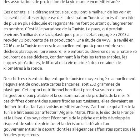
des associations de protection de la vie marine en méditerranée.
Ces déchets, s’ils dérangent tous ceux qui ont le malheur de les voir et
causent la chute vertigineuse de la destination Tunisie auprès d’une cible
de plus en plus éduquée et regardante, ne font pourtant qu’augmenter
en nombre. C’est là le paradoxe de la Tunisie. Le pays, qui produit
environs 5 milliards de sacs plastiques par an s'était engagé en 2013 à
recycler 70 pourcents de sa production. Une étude de WWF a révélé en
2016 que la Tunisie ne recycle annuellement que 4 pourcent de ses
déchets plastiques ; pire encore, elle enfouit ou déverse dans la nature 76
pourcent de ses déchets, condamnant à la fois les terres arables, les
nappes phréatiques, le littoral et la vie marine à des centaines de
kilomètres à la ronde.
Des chiffres récents indiquent que le tunisien moyen ingère annuellement
l'équivalent de cinquante cartes bancaires, soit 250 grammes de
plastique. Cet apport nutritionnel horrifiant prend sa source dans
l'ingestion d'eau potable et la consommation de produits de la mer. Si
ces chiffres donnent des sueurs froides aux tunisiens, elles devraient en
donner tout autant aux voisins méditerranéens. Car tout ce qui affecte la
Tunisie finit aussi par affecter l'Algérie, Malte, l'Italie, le sud de la France
et la Libye. Ces pays dont l'économie de la pêche est très développée
risquent de subir de plein fouet la décision unilatérale d'un
gouvernement sur le départ, dont les allégeances affairistes sont sous le
feu des projecteurs.