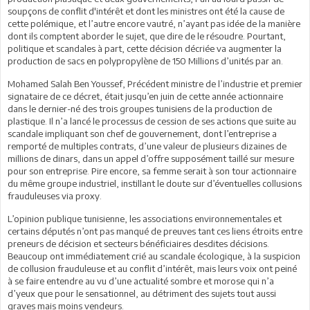
soupçons de conflit d'intérêt et dont les ministres ont été la cause de
cette polémique, et l’autre encore vautré, n’ayant pas idée de la manière
dont ils comptent aborder le sujet, que dire de le résoudre. Pourtant,
politique et scandales à part, cette décision décriée va augmenter la
production de sacs en polypropylène de 150 Millions d’unités par an.
Mohamed Salah Ben Youssef, Précédent ministre de l’industrie et premier
signataire de ce décret, était jusqu’en juin de cette année actionnaire
dans le dernier-né des trois groupes tunisiens de la production de
plastique. Il n’a lancé le processus de cession de ses actions que suite au
scandale impliquant son chef de gouvernement, dont l’entreprise a
remporté de multiples contrats, d’une valeur de plusieurs dizaines de
millions de dinars, dans un appel d’offre supposément taillé sur mesure
pour son entreprise. Pire encore, sa femme serait à son tour actionnaire
du même groupe industriel, instillant le doute sur d’éventuelles collusions
frauduleuses via proxy.
L’opinion publique tunisienne, les associations environnementales et
certains députés n’ont pas manqué de preuves tant ces liens étroits entre
preneurs de décision et secteurs bénéficiaires desdites décisions.
Beaucoup ont immédiatement crié au scandale écologique, à la suspicion
de collusion frauduleuse et au conflit d’intérêt, mais leurs voix ont peiné
à se faire entendre au vu d’une actualité sombre et morose qui n’a
d’yeux que pour le sensationnel, au détriment des sujets tout aussi
graves mais moins vendeurs.