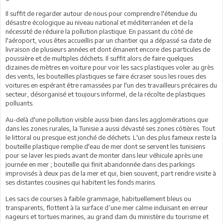
Il suffit de regarder autour de nous pour comprendre l'étendue du
désastre écologique au niveau national et méditerranéen et de la
nécessité de réduire la pollution plastique. En passant du côté de
l'aéroport, vous êtes accueillis par un chantier qui a dépassé sa date de
livraison de plusieurs années et dont émanent encore des particules de
poussière et de multiples déchets. Il suffit alors de faire quelques
dizaines de mètres en voiture pour voir les sacs plastiques voler au grès
des vents, les bouteilles plastiques se faire écraser sous les roues des
voitures en espérant être ramassées par l'un des travailleurs précaires du
secteur, désorganisé et toujours informel, de la récolte de plastiques
polluants.
Au-delà d'une pollution visible aussi bien dans les agglomérations que
dans les zones rurales, la Tunisie a aussi dévasté ses zones côtières. Tout
le littoral ou presque est jonché de déchets. L'un des plus fameux reste la
bouteille plastique remplie d'eau de mer dont se servent les tunisiens
pour se laver les pieds avant de monter dans leur véhicule après une
journée en mer ; bouteille qui finit abandonnée dans des parkings
improvisés à deux pas de la mer et qui, bien souvent, part rendre visite à
ses distantes cousines qui habitent les fonds marins.
Les sacs de courses à faible grammage, habituellement bleus ou
transparents, flottent à la surface d’une mer calme induisant en erreur
nageurs et tortues marines, au grand dam du ministère du tourisme et