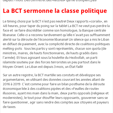
La BCT sermonne la classe politique
Le timing choisi par la BCT n’est pas neutre! Deux rapports «corsés», en
48 heures, pour taper du poing sur la table! La BCT ne veut pas perdre la
face et se faire discréditer comme son homologue, la Banque centrale
libanaise. Celle-ci a reconnu tardivement qu’elle n’avait pas suffisamment
alerté sur la déroute de l’économie libanaise! Un silence qui a mis le Liban
en défaut de paiement, avec la complicité directe de coalitions politiques
melting-pots : tous les partis y sont représentés, chacun son quota (de
ministres, maires, de hauts fonctionnaires, de hauts gradés dans
l’armée). Et tous agissant sous la houlette du Hezbollah, un parti
islamiste soutenu par des forces terroristes un peu partout dans le
Moyen-Orient. Le Liban est depuis 3 mois, un État failli!
Sur un autre registre, la BCT martèle ses constats et développe ses
argumentaires, en utilisant des données couvrant les années allant de
2016 à 2019. C’est comme pour faire un bilan posthume de la déroute
économique liée à des coalitions pipées et des «Feuilles de route»
illusoires, ayant mis main dans la main, deux partis opposés (religieux et
modernistes), le tout pour étouffer leurs opposants, gouverner sans se
faire questionner, agir sans rendre des comptes aux citoyens et payeurs
de taxes.