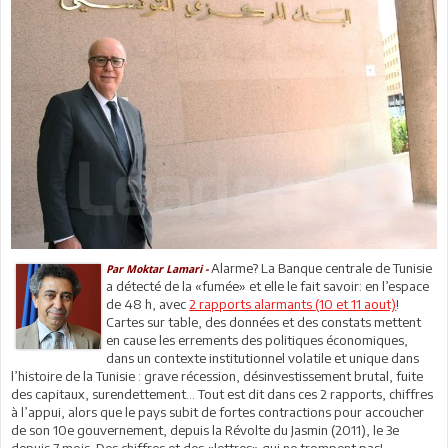
Alarme? La Banque centrale de Tunisie
Par Moktar Lamari -
a détecté de la «fumée» et elle le fait savoir: en l’espace
de 48 h, avec
2 rapports alarmants (10 et 11 aout)
!
Cartes sur table, des données et des constats mettent
en cause les errements des politiques économiques,
dans un contexte institutionnel volatile et unique dans
l’histoire de la Tunisie : grave récession, désinvestissement brutal, fuite
des capitaux, surendettement… Tout est dit dans ces 2 rapports, chiffres
à l’appui, alors que le pays subit de fortes contractions pour accoucher
de son 10e gouvernement, depuis la Révolte du Jasmin (2011), le 3e
depuis 7 mois. Des chiffres et des «lettres» qui ne trompent pas!