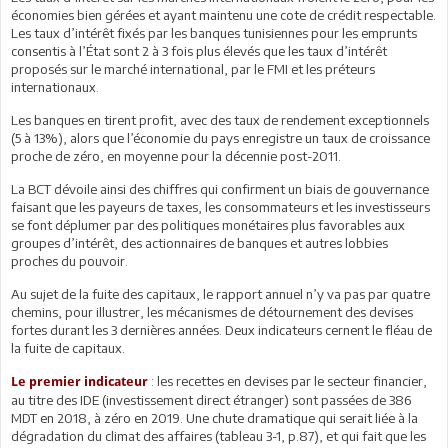
économies bien gérées et ayant maintenu une cote de crédit respectable.
Les taux d’intérêt fixés par les banques tunisiennes pour les emprunts
consentis à l’État sont 2 à 3 fois plus élevés que les taux d’intérêt
proposés sur le marché international, par le FMI et les préteurs
internationaux.
Les banques en tirent profit, avec des taux de rendement exceptionnels
(5 à 13%), alors que l’économie du pays enregistre un taux de croissance
proche de zéro, en moyenne pour la décennie post-2011.
La BCT dévoile ainsi des chiffres qui confirment un biais de gouvernance
faisant que les payeurs de taxes, les consommateurs et les investisseurs
se font déplumer par des politiques monétaires plus favorables aux
groupes d’intérêt, des actionnaires de banques et autres lobbies
proches du pouvoir.
Au sujet de la fuite des capitaux, le rapport annuel n’y va pas par quatre
chemins, pour illustrer, les mécanismes de détournement des devises
fortes durant les 3 dernières années. Deux indicateurs cernent le fléau de
la fuite de capitaux.
: les recettes en devises par le secteur financier,
Le premier indicateur
au titre des IDE (investissement direct étranger) sont passées de 386
MDT en 2018, à zéro en 2019. Une chute dramatique qui serait liée à la
dégradation du climat des affaires (tableau 3-1, p.87), et qui fait que les