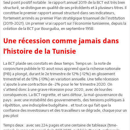
Seul point positif notable : le rapport annuel 2019 de la BCT est très bien
structuré, se distingue en qualité de ses précédents et à plusieurs titres. Il
constitue le premier rapport annuel structuré dans ses indicateurs,
fortement arrimés au premier Plan stratégique trisannuel de l’institution
(2019-2021). Un premier vrai rapport sur l’économie tunisienne, depuis la
création de la BCT par Bourguiba, en septembre 1958.
Une récession comme jamais dans
l’histoire de la Tunisie
La BCT plaide ses constats en deux temps. Temps un : la note de
conjoncture publiée le 10 aout nous apprend que la richesse nationale
(PIB) a plongé, durant le 2e trimestre de 12% (-12%) en glissement
trimestriel et de 13% (-13%) en variation annuelle. Une telle récession
s’ajoute à une contraction de -2% pour le 1er trimestre 2020. On
s’attend donc à une grave récession pour 2020, avec de lourdes
conséquences. La BCT regrette, et sans détour, la mal-gouvernance du
pays : avec une instabilité des gouvernements, des tensions politiques à
répétition, une indiscipline budgétaire… et tout ce qui fait que la
confiance des investisseurs et des travailleurs se dégrade, chaque jour un
peu plus!
Temps deux : avec ses 224 pages et une centaine de tableaux (time-