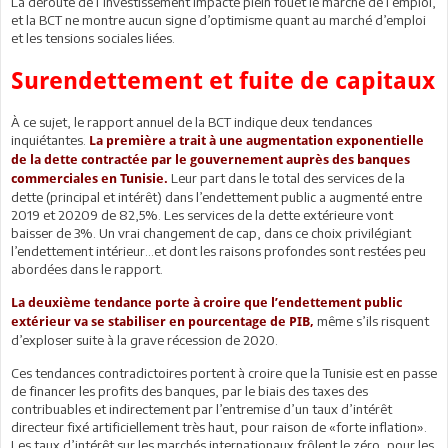
La déroute de l’investissement impacte plein fouet le marché de l’emploi,
et la BCT ne montre aucun signe d’optimisme quant au marché d’emploi
et les tensions sociales liées.
Surendettement et fuite de capitaux
À ce sujet, le rapport annuel de la BCT indique deux tendances
inquiétantes.
La première a trait à une augmentation exponentielle
de la dette contractée par le gouvernement auprès des banques
Leur part dans le total des services de la
commerciales en Tunisie.
dette (principal et intérêt) dans l’endettement public a augmenté entre
2019 et 20209 de 82,5%. Les services de la dette extérieure vont
baisser de 3%. Un vrai changement de cap, dans ce choix privilégiant
l’endettement intérieur…et dont les raisons profondes sont restées peu
abordées dans le rapport.
La deuxième tendance porte à croire que l’endettement public
même s’ils risquent
extérieur va se stabiliser en pourcentage de PIB,
d’exploser suite à la grave récession de 2020.
Ces tendances contradictoires portent à croire que la Tunisie est en passe
de financer les profits des banques, par le biais des taxes des
contribuables et indirectement par l’entremise d’un taux d’intérêt
directeur fixé artificiellement très haut, pour raison de «forte inflation».
Les taux d’intérêt sur les marchés internationaux frôlent le zéro, pour les