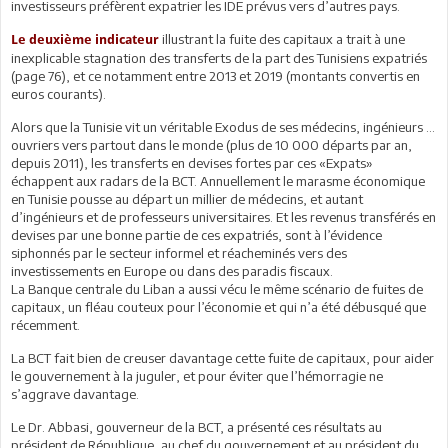
investisseurs préfèrent expatrier les IDE prévus vers d’autres pays.
illustrant la fuite des capitaux a trait à une
Le deuxième indicateur
inexplicable stagnation des transferts de la part des Tunisiens expatriés
(page 76), et ce notamment entre 2013 et 2019 (montants convertis en
euros courants).
Alors que la Tunisie vit un véritable Exodus de ses médecins, ingénieurs …
ouvriers vers partout dans le monde (plus de 10 000 départs par an,
depuis 2011), les transferts en devises fortes par ces «Expats»
échappent aux radars de la BCT. Annuellement le marasme économique
en Tunisie pousse au départ un millier de médecins, et autant
d’ingénieurs et de professeurs universitaires. Et les revenus transférés en
devises par une bonne partie de ces expatriés, sont à l’évidence
siphonnés par le secteur informel et réacheminés vers des
investissements en Europe ou dans des paradis fiscaux.
La Banque centrale du Liban a aussi vécu le même scénario de fuites de
capitaux, un fléau couteux pour l’économie et qui n’a été débusqué que
récemment.
La BCT fait bien de creuser davantage cette fuite de capitaux, pour aider
le gouvernement à la juguler, et pour éviter que l’hémorragie ne
s’aggrave davantage.
Le Dr. Abbasi, gouverneur de la BCT, a présenté ces résultats au
président de République, au chef du gouvernement et au président du