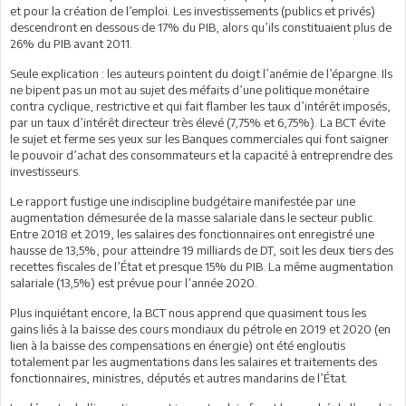
et pour la création de l’emploi. Les investissements (publics et privés)
descendront en dessous de 17% du PIB, alors qu’ils constituaient plus de
26% du PIB avant 2011.
Seule explication : les auteurs pointent du doigt l’anémie de l’épargne. Ils
ne bipent pas un mot au sujet des méfaits d’une politique monétaire
contra cyclique, restrictive et qui fait flamber les taux d’intérêt imposés,
par un taux d’intérêt directeur très élevé (7,75% et 6,75%). La BCT évite
le sujet et ferme ses yeux sur les Banques commerciales qui font saigner
le pouvoir d’achat des consommateurs et la capacité à entreprendre des
investisseurs.
Le rapport fustige une indiscipline budgétaire manifestée par une
augmentation démesurée de la masse salariale dans le secteur public.
Entre 2018 et 2019, les salaires des fonctionnaires ont enregistré une
hausse de 13,5%, pour atteindre 19 milliards de DT, soit les deux tiers des
recettes fiscales de l’État et presque 15% du PIB. La même augmentation
salariale (13,5%) est prévue pour l’année 2020.
Plus inquiétant encore, la BCT nous apprend que quasiment tous les
gains liés à la baisse des cours mondiaux du pétrole en 2019 et 2020 (en
lien à la baisse des compensations en énergie) ont été engloutis
totalement par les augmentations dans les salaires et traitements des
fonctionnaires, ministres, députés et autres mandarins de l’État.