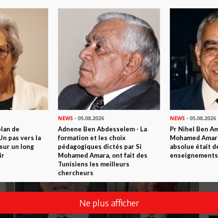
NEWS
- 05.08.2026
NEWS
- 05.08.2026
plan de
Adnene Ben Abdesselem - La
Pr Nihel Ben Am
n pas vers la
formation et les choix
Mohamed Amara:
sur un long
pédagogiques dictés par Si
absolue était d
ir
Mohamed Amara, ont fait des
enseignements 
Tunisiens les meilleurs
chercheurs
Ne plus afficher