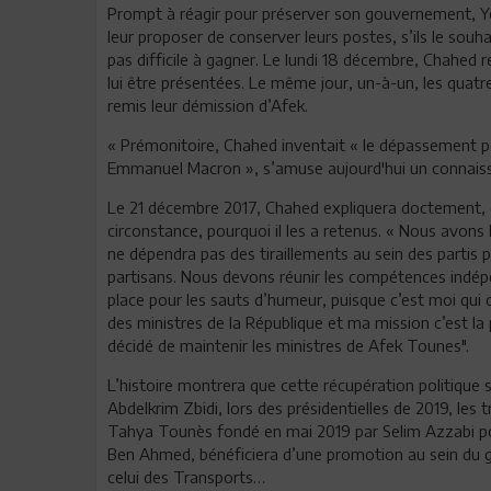
Prompt à réagir pour préserver son gouvernement, 
leur proposer de conserver leurs postes, s’ils le sou
pas difficile à gagner. Le lundi 18 décembre, Chahed r
lui être présentées. Le même jour, un-à-un, les quatr
remis leur démission d’Afek.
« Prémonitoire, Chahed inventait « le dépassement po
Emmanuel Macron », s’amuse aujourd'hui un connaisse
Le 21 décembre 2017, Chahed expliquera doctement, 
circonstance, pourquoi il les a retenus. « Nous avons
ne dépendra pas des tiraillements au sein des partis 
partisans. Nous devons réunir les compétences indép
place pour les sauts d’humeur, puisque c’est moi qui 
des ministres de la République et ma mission c’est la 
décidé de maintenir les ministres de Afek Tounes".
L’histoire montrera que cette récupération politique 
Abdelkrim Zbidi, lors des présidentielles de 2019, les 
Tahya Tounès fondé en mai 2019 par Selim Azzabi po
Ben Ahmed, bénéficiera d’une promotion au sein du g
celui des Transports…