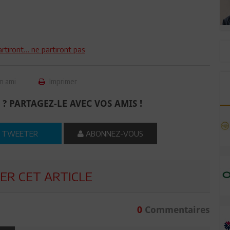
artiront… ne partiront pas
n ami
Imprimer
 ? PARTAGEZ-LE AVEC VOS AMIS !
TWEETER
ABONNEZ-VOUS
R CET ARTICLE
0
Commentaires