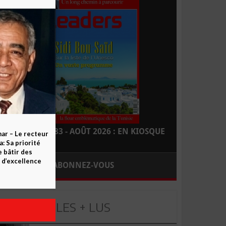
LEADERS N° 183 - AOÛT 2026 : EN KIOSQUE
ar – Le recteur
 Sa priorité
e bâtir des
d’excellence
ABONNEZ-VOUS
LES + LUS