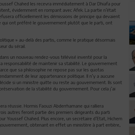
Youssef Chahed les recevra immédiatement à Dar Dhiafa pour
haitent, évidemment en rompant avec Afek. La partie n’était
efusera officiellement les démissions de principe qui devaient
e qui ont préféré le gouvernement plutôt que le parti, ont
litique » au-delà des partis, comme le pratique désormais
ur du sérail.
dans un nouveau rendez-vous télévisé inventé pour la
 la responsabilité de maintenir sa stabilité. Le gouvernement
parce que sa philosophie ne repose pas sur les quotas
endamment de leur appartenance politique. Il n’y a aucune
décide si un ministre quitte ou reste au gouvernement. Ils sont
préservation de la stabilité du gouvernement. Pour cela j’ai
sera réussie. Hormis Faouzi Abderrhamane qui ralliera
trois autres feront partie des premiers dirigeants du parti
ur Youssef Chahed. Plus encore, un secrétaire d’Etat, Hichem
ouvernement, obtenant en effet un ministère à part entière,