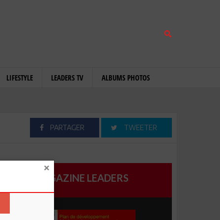
LIFESTYLE
LEADERS TV
ALBUMS PHOTOS
PARTAGER
TWEETER
MAGAZINE LEADERS