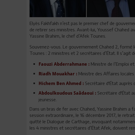
Elyès Fakhfakh n’est pas le premier chef de gouvernem
de retirer ses ministres. Avant-lui, Youssef Chahed 
Yassine Brahim, le chef d’Afek Tounes.
Souvenez-vous. Le gouvernement Chahed 2, formé le
Tounes : 2 ministres et 2 secrétaires d’État. Il s’agit d
Ministre de l’Emploi e
Faouzi Abderrahmane :
Ministre des Affaires locale
Riadh Mouakhar :
Secrétaire d'État auprè
Hichem Ben Ahmed :
Secrétaire d'État a
Abdoulkoudous Saâdaoui :
jeunesse.
Dans un bras de fer avec Chahed, Yassine Brahim a fait
session extraordinaire, le 16 décembre 2017, le retra
quitté le Dialogue de Carthage, invoquant notamment 
les 4 ministres et secrétaires d’État Afek, doivent 