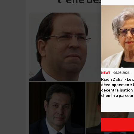
NEWS
- 06.08.2026
Riadh Zghal - Le 
développement: U
décentralisation 
chemin à parcour