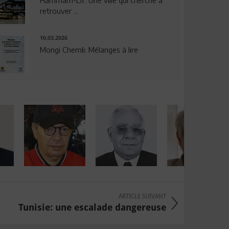
Hammam-Lif: Une ville qui cherche à
retrouver ...
10.03.2026
Mongi Chemli: Mélanges à lire
ARTICLE SUIVANT
Tunisie: une escalade dangereuse