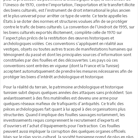
l’Unesco de 1970, contre l’importation, l’exportation et le transfert illicite
des biens culturels, est l’instrument de droit international le plus ancien
et le plus universel pour arrêter ce type de vente. Ce texte appelle les
États à se doter des normes et structures voulues afin de se protéger
contre le trafic de biens culturels. La convention de l’Unidroit de 1995, sur
les biens culturels exportés illicitement, complète celle de 1970 sur
l’aspect plus précis de la restitution des œuvres historiques et
archéologiques volées. Ces conventions s’appliquent en réalité aux
vestiges, objets ou toutes autres traces de manifestations humaines qui
témoignent du passé et dont les principales sources d’information sont
constituées par des fouilles et des découvertes. Les pays où ces
conventions sont entrées en vigueur (dont la France et la Tunisie)
acceptent automatiquement de prendre les mesures nécessaires afin de
protéger les biens d’intérêt archéologique et historique.
Pour la réalité du terrain, le patrimoine archéologique et historique
tunisien subit depuis quelques années des attaques sans précédent. Son
anéantissement à des fins matérielles est devenu une arme pour
quelques réseaux mafieux de trafiquants d’antiquités. Ce trafic des
pièces archéologiques fait quant à lui appel à des organisations plus
structurées. Quand il implique des fouilles sauvages notamment, les
investissements requis comprennent le recrutement d’experts et
d’ouvriers et l’achat d’équipements pour l’extraction. Ces fouilles
peuvent aussi impliquer la corruption des quelques organes officiels.
Mais sur le plan socio-culturel, la société tunisienne prend de plus en plus