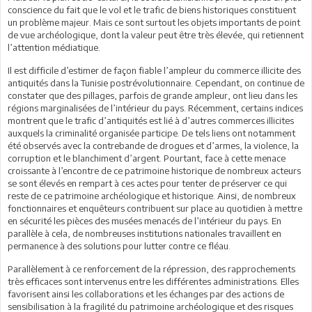
conscience du fait que le vol et le trafic de biens historiques constituent
un problème majeur. Mais ce sont surtout les objets importants de point
de vue archéologique, dont la valeur peut être très élevée, qui retiennent
l’attention médiatique.
Il est difficile d’estimer de façon fiable l’ampleur du commerce illicite des
antiquités dans la Tunisie postrévolutionnaire. Cependant, on continue de
constater que des pillages, parfois de grande ampleur, ont lieu dans les
régions marginalisées de l’intérieur du pays. Récemment, certains indices
montrent que le trafic d’antiquités est lié à d’autres commerces illicites
auxquels la criminalité organisée participe. De tels liens ont notamment
été observés avec la contrebande de drogues et d’armes, la violence, la
corruption et le blanchiment d’argent. Pourtant, face à cette menace
croissante à l’encontre de ce patrimoine historique de nombreux acteurs
se sont élevés en rempart à ces actes pour tenter de préserver ce qui
reste de ce patrimoine archéologique et historique. Ainsi, de nombreux
fonctionnaires et enquêteurs contribuent sur place au quotidien à mettre
en sécurité les pièces des musées menacés de l’intérieur du pays. En
parallèle à cela, de nombreuses institutions nationales travaillent en
permanence à des solutions pour lutter contre ce fléau.
Parallèlement à ce renforcement de la répression, des rapprochements
très efficaces sont intervenus entre les différentes administrations. Elles
favorisent ainsi les collaborations et les échanges par des actions de
sensibilisation à la fragilité du patrimoine archéologique et des risques