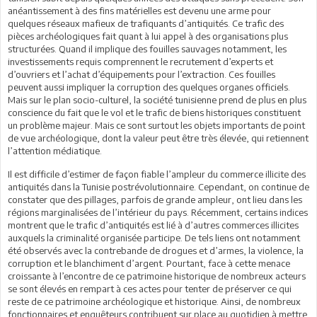
anéantissement à des fins matérielles est devenu une arme pour
quelques réseaux mafieux de trafiquants d’antiquités. Ce trafic des
pièces archéologiques fait quant à lui appel à des organisations plus
structurées. Quand il implique des fouilles sauvages notamment, les
investissements requis comprennent le recrutement d’experts et
d’ouvriers et l’achat d’équipements pour l’extraction. Ces fouilles
peuvent aussi impliquer la corruption des quelques organes officiels.
Mais sur le plan socio-culturel, la société tunisienne prend de plus en plus
conscience du fait que le vol et le trafic de biens historiques constituent
un problème majeur. Mais ce sont surtout les objets importants de point
de vue archéologique, dont la valeur peut être très élevée, qui retiennent
l’attention médiatique.
Il est difficile d’estimer de façon fiable l’ampleur du commerce illicite des
antiquités dans la Tunisie postrévolutionnaire. Cependant, on continue de
constater que des pillages, parfois de grande ampleur, ont lieu dans les
régions marginalisées de l’intérieur du pays. Récemment, certains indices
montrent que le trafic d’antiquités est lié à d’autres commerces illicites
auxquels la criminalité organisée participe. De tels liens ont notamment
été observés avec la contrebande de drogues et d’armes, la violence, la
corruption et le blanchiment d’argent. Pourtant, face à cette menace
croissante à l’encontre de ce patrimoine historique de nombreux acteurs
se sont élevés en rempart à ces actes pour tenter de préserver ce qui
reste de ce patrimoine archéologique et historique. Ainsi, de nombreux
fonctionnaires et enquêteurs contribuent sur place au quotidien à mettre