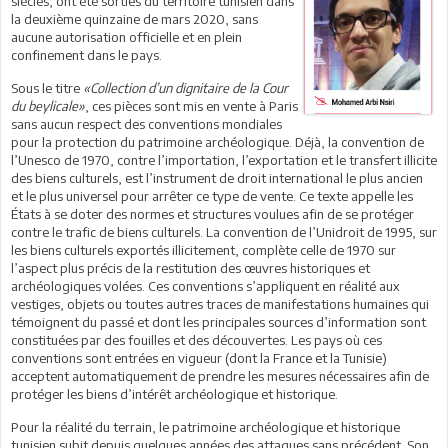
siècles, ont été sorties du territoire tunisien dans
la deuxième quinzaine de mars 2020, sans
aucune autorisation officielle et en plein
confinement dans le pays.
Sous le titre
«Collection d’un dignitaire de la Cour
du beylicale»
, ces pièces sont mis en vente à Paris
sans aucun respect des conventions mondiales
pour la protection du patrimoine archéologique. Déjà, la convention de
l’Unesco de 1970, contre l’importation, l’exportation et le transfert illicite
des biens culturels, est l’instrument de droit international le plus ancien
et le plus universel pour arrêter ce type de vente. Ce texte appelle les
États à se doter des normes et structures voulues afin de se protéger
contre le trafic de biens culturels. La convention de l’Unidroit de 1995, sur
les biens culturels exportés illicitement, complète celle de 1970 sur
l’aspect plus précis de la restitution des œuvres historiques et
archéologiques volées. Ces conventions s’appliquent en réalité aux
vestiges, objets ou toutes autres traces de manifestations humaines qui
témoignent du passé et dont les principales sources d’information sont
constituées par des fouilles et des découvertes. Les pays où ces
conventions sont entrées en vigueur (dont la France et la Tunisie)
acceptent automatiquement de prendre les mesures nécessaires afin de
protéger les biens d’intérêt archéologique et historique.
Pour la réalité du terrain, le patrimoine archéologique et historique
tunisien subit depuis quelques années des attaques sans précédent. Son