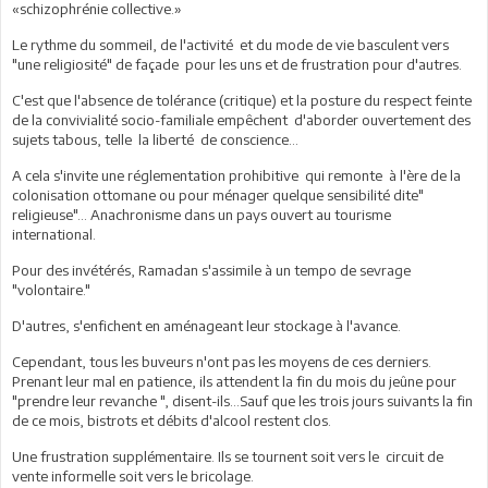
«schizophrénie collective.»
Le rythme du sommeil, de l'activité et du mode de vie basculent vers
"une religiosité" de façade pour les uns et de frustration pour d'autres.
C'est que l'absence de tolérance (critique) et la posture du respect feinte
de la convivialité socio-familiale empêchent d'aborder ouvertement des
sujets tabous, telle la liberté de conscience...
A cela s'invite une réglementation prohibitive qui remonte à l'ère de la
colonisation ottomane ou pour ménager quelque sensibilité dite"
religieuse"... Anachronisme dans un pays ouvert au tourisme
international.
Pour des invétérés, Ramadan s'assimile à un tempo de sevrage
"volontaire."
D'autres, s'enfichent en aménageant leur stockage à l'avance.
Cependant, tous les buveurs n'ont pas les moyens de ces derniers.
Prenant leur mal en patience, ils attendent la fin du mois du jeûne pour
"prendre leur revanche ", disent-ils...Sauf que les trois jours suivants la fin
de ce mois, bistrots et débits d'alcool restent clos.
Une frustration supplémentaire. Ils se tournent soit vers le circuit de
vente informelle soit vers le bricolage.