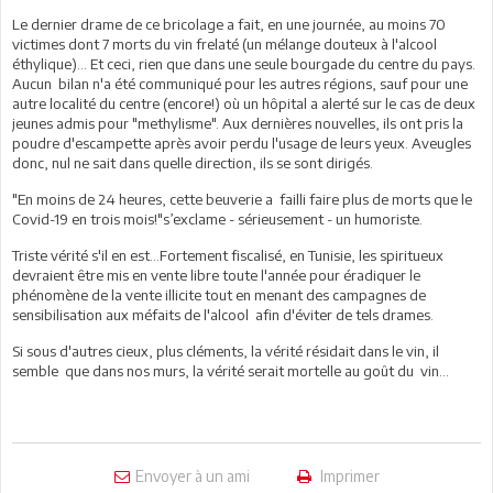
Le dernier drame de ce bricolage a fait, en une journée, au moins 70
victimes dont 7 morts du vin frelaté (un mélange douteux à l'alcool
éthylique)... Et ceci, rien que dans une seule bourgade du centre du pays.
Aucun bilan n'a été communiqué pour les autres régions, sauf pour une
autre localité du centre (encore!) où un hôpital a alerté sur le cas de deux
jeunes admis pour "methylisme". Aux dernières nouvelles, ils ont pris la
poudre d'escampette après avoir perdu l'usage de leurs yeux. Aveugles
donc, nul ne sait dans quelle direction, ils se sont dirigés.
"En moins de 24 heures, cette beuverie a failli faire plus de morts que le
Covid-19 en trois mois!"s’exclame - sérieusement - un humoriste.
Triste vérité s'il en est...Fortement fiscalisé, en Tunisie, les spiritueux
devraient être mis en vente libre toute l'année pour éradiquer le
phénomène de la vente illicite tout en menant des campagnes de
sensibilisation aux méfaits de l'alcool afin d'éviter de tels drames.
Si sous d'autres cieux, plus cléments, la vérité résidait dans le vin, il
semble que dans nos murs, la vérité serait mortelle au goût du vin...
Envoyer à un ami
Imprimer