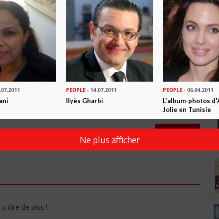
.07.2011
PEOPLE
- 14.07.2011
PEOPLE
- 06.04.2011
ani
Ilyès Gharbi
L'album-photos d'
Jolie en Tunisie
Envoyer
Ne plus afficher
 a dire de plus !