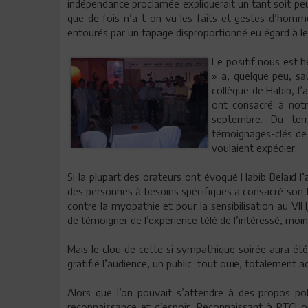
indépendance proclamée expliquerait un tant soit peu
que de fois n’a-t-on vu les faits et gestes d’homme
entourés par un tapage disproportionné eu égard à le
Le positif nous est 
» a, quelque peu, sa
collègue de Habib, l’
ont consacré à notre
septembre. Du tem
témoignages-clés de 
voulaient expédier.
Si la plupart des orateurs ont évoqué Habib Belaïd l’
des personnes à besoins spécifiques a consacré son t
contre la myopathie et pour la sensibilisation au VIH
de témoigner de l’expérience télé de l’intéressé, moin
Mais le clou de cette si sympathique soirée aura ét
gratifié l’audience, un public tout ouïe, totalement a
Alors que l’on pouvait s’attendre à des propos po
reconnaissance et d’espoir. Reconnaissant à RTCI o