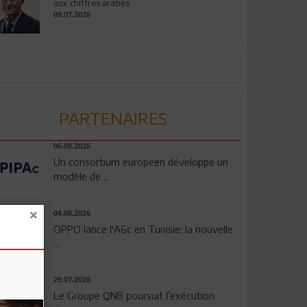
aux chiffres arabes
09.07.2026
PARTENAIRES
06.08.2026
Un consortium européen développe un
modèle de ...
04.08.2026
OPPO lance l'A6c en Tunisie: la nouvelle
...
29.07.2026
Le Groupe QNB poursuit l’exécution