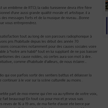
st un emblème de RTCI; la radio tunisienne devra être fière
onnel d'une aussi grande qualité morale et artistique. il a
s des messages forts et de la musique de niveau....Bonne
que vous entreprendrez.
 satisfaction tout au long de son parcours radiophonique à
avons pris l'habitude depuis les début des année 70
ssions consacrées notamment pour des causes sociales voire
le à "notre ami habib" tout en lui suppliant de ne pas baisser
itantismes des cause nobles, où certes aura son mot à dire..
itiative, comme d'habitude d'ailleurs, de nous éclairer...
o qui ose parfois sortir des sentiers battus et délaisser la
continuer à le voir sur la scène culturelle au moins .
 petite part de moi-meme qui s'en va au rythme de votre voix,
z fait beaucoup! En tout cas pour moi et je vous suis
s reves de 16 a 19 ans, de ma fierte d'avoir ete berce par