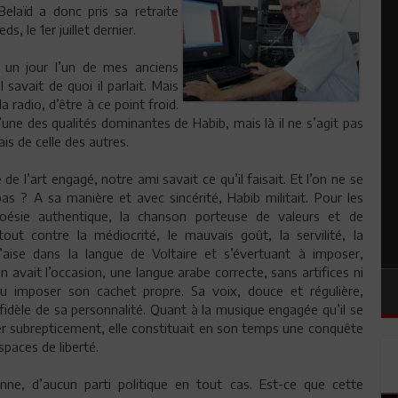
elaïd a donc pris sa retraite
s, le 1er juillet dernier.
t un jour l’un de mes anciens
avait de quoi il parlait. Mais
radio, d’être à ce point froid.
 l’une des qualités dominantes de Habib, mais là il ne s’agit pas
is de celle des autres.
 de l’art engagé, notre ami savait ce qu’il faisait. Et l’on ne se
pas ? A sa manière et avec sincérité, Habib militait. Pour les
poésie authentique, la chanson porteuse de valeurs et de
out contre la médiocrité, le mauvais goût, la servilité, la
l’aise dans la langue de Voltaire et s’évertuant à imposer,
en avait l’occasion, une langue arabe correcte, sans artifices ni
 su imposer son cachet propre. Sa voix, douce et régulière,
 fidèle de sa personnalité. Quant à la musique engagée qu’il se
er subrepticement, elle constituait en son temps une conquête
paces de liberté.
ne, d’aucun parti politique en tout cas. Est-ce que cette