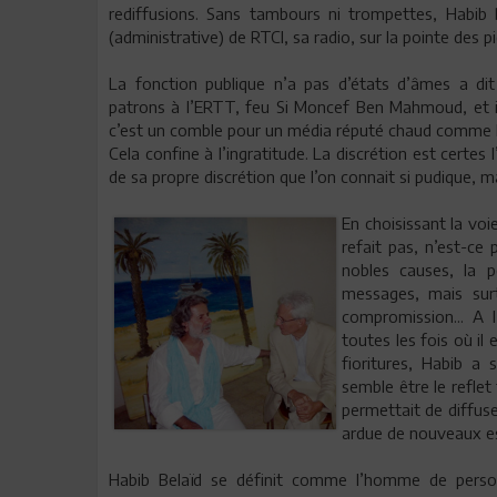
rediffusions. Sans tambours ni trompettes, Habib B
(administrative) de RTCI, sa radio, sur la pointe des pied
La fonction publique n’a pas d’états d’âmes a di
patrons à l’ERTT, feu Si Moncef Ben Mahmoud, et il s
c’est un comble pour un média réputé chaud comme la 
Cela confine à l’ingratitude. La discrétion est certes
de sa propre discrétion que l’on connait si pudique, ma
En choisissant la voie
refait pas, n’est-ce 
nobles causes, la 
messages, mais surt
compromission... A 
toutes les fois où il 
fioritures, Habib a
semble être le reflet
permettait de diffus
ardue de nouveaux es
Habib Belaïd se définit comme l’homme de person