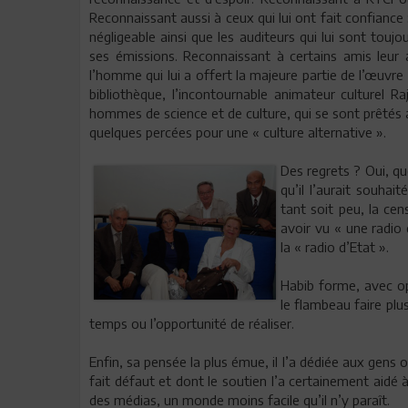
Reconnaissant aussi à ceux qui lui ont fait confiance
négligeable ainsi que les auditeurs qui lui sont toujo
ses émissions. Reconnaissant à certains amis leur 
l’homme qui lui a offert la majeure partie de l’œuvr
bibliothèque, l’incontournable animateur culturel Raj
hommes de science et de culture, qui se sont prêtés au
quelques percées pour une « culture alternative ».
Des regrets ? Oui, qu
qu’il l’aurait souha
tant soit peu, la cen
avoir vu « une radio 
la « radio d’Etat ».
Habib forme, avec op
le flambeau faire plu
temps ou l’opportunité de réaliser.
Enfin, sa pensée la plus émue, il l’a dédiée aux gens 
fait défaut et dont le soutien l’a certainement aidé 
des médias, un monde moins facile qu’il n’y paraît.