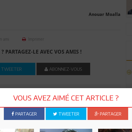
Anouar Moalla
n ami
Imprimer
 ? PARTAGEZ-LE AVEC VOS AMIS !
TWEETER
ABONNEZ-VOUS
R CET ARTICLE
VOUS AVEZ AIMÉ CET ARTICLE ?
27
Commentaires
PARTAGER
TWEETER
PARTAGER
Commenter