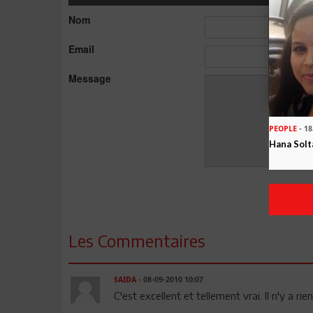
Nom
Email
Message
PEOPLE
- 18
Hana Solt
Les Commentaires
SAIDA
- 08-09-2010 10:07
C'est excellent et tellement vrai. Il n'y a rien