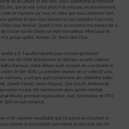
onde de la Culture et des Arts. Vous surprendrai-je Monsieur
a 50 ans, que je vois votre photo? Je refusais, inconsciemment,
e voile de mystere sur ceux et celles que nous admirons tant.
vous partirez et que vous laisserz un peu orphelins tous ceux
e Dieu vous benisse. Quant a moi, je racontrai ma melancolie a
de croiser sur les Ondes un etre merveilleux. Merci pour le
m'a jamais quitte. Amities, Dr. Amor Ben Dhia
 amitié à Si Taoufik Habaieb pour m'avoir gentiment
ur son clin d’œil attentionné. Je rattrape un petit oubli en
Ridha Kamoun, Habib Bélaid avait accepté de coordonner le
ontre le VIH-SIDA. La première réunion de ce collectif a eu
ur mémoire, y ont pris part notamment des célébrités telles
ili, Zeineb Farhat, Hasna Bejaoui, Zine Essafi, Abderrazak
personne n'a pas été mentionnée alors qu'elle méritait
hail Mouldi, principal organisateur, avec l'animateur de RTCI
. Qu'il en soit remercié.
 et de souvenir inoubliable que j'ai passé en écoutant la
ouce comme si on ecoutait soit même. Je sera trés ravi s'il