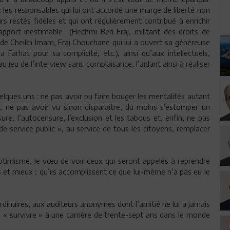
 : les responsables qui lui ont accordé une marge de liberté non
urs restés fidèles et qui ont régulièrement contribué à enrichir
apport inestimable (Hechmi Ben Fraj, militant des droits de
e de Cheikh Imam, Fraj Chouchane qui lui a ouvert sa généreuse
a Farhat pour sa complicité, etc.), ainsi qu’aux intellectuels,
 jeu de l’interview sans complaisance, l’aidant ainsi à réaliser
elques uns : ne pas avoir pu faire bouger les mentalités autant
ité, ne pas avoir vu sinon disparaître, du moins s’estomper un
sure, l’autocensure, l’exclusion et les tabous et, enfin, ne pas
de service public », au service de tous les citoyens, remplacer
timisme, le vœu de voir ceux qui seront appelés à reprendre
s et mieux ; qu’ils accomplissent ce que lui-même n’a pas eu le
ordinaires, aux auditeurs anonymes dont l’amitié ne lui a jamais
à « survivre » à une carrière de trente-sept ans dans le monde