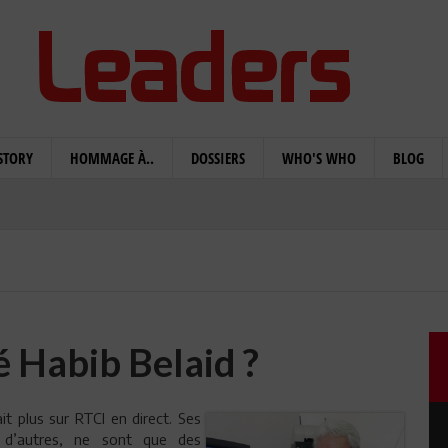
STORY
HOMMAGE À..
DOSSIERS
WHO'S WHO
BLOG
é Habib Belaid ?
it plus sur RTCI en direct. Ses
 d’autres, ne sont que des