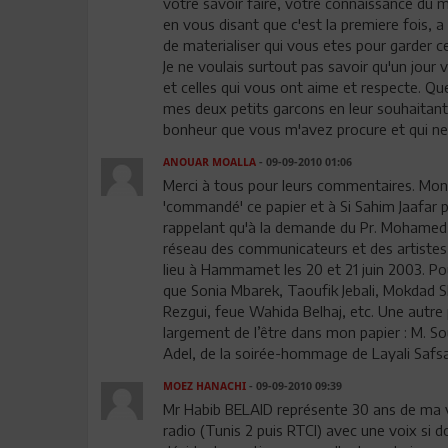
votre savoir faire, votre connaissance du m
en vous disant que c'est la premiere fois, 
de materialiser qui vous etes pour garder c
Je ne voulais surtout pas savoir qu'un jour 
et celles qui vous ont aime et respecte. Qu
mes deux petits garcons en leur souhaitant 
bonheur que vous m'avez procure et qui ne 
ANOUAR MOALLA
- 09-09-2010 01:06
Merci à tous pour leurs commentaires. Mon
'commandé' ce papier et à Si Sahim Jaafar po
rappelant qu'à la demande du Pr. Mohamed 
réseau des communicateurs et des artistes c
lieu à Hammamet les 20 et 21 juin 2003. Po
que Sonia Mbarek, Taoufik Jebali, Mokdad Sh
Rezgui, feue Wahida Belhaj, etc. Une autre 
largement de l’être dans mon papier : M. Sou
Adel, de la soirée-hommage de Layali Safsaf
MOEZ HANACHI
- 09-09-2010 09:39
Mr Habib BELAID représente 30 ans de ma vie
radio (Tunis 2 puis RTCI) avec une voix si d