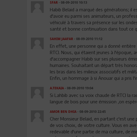
SFAR
- 08-09-2010 10:13
Habib Belaid a marqué des générations; il e
d'avoir eu parmi ses animateurs, un professi
véhiculé à travers sa présence sur les onde
santé et bonne continuation dans tout ce 
SAHIM JAAFAR
- 08-09-2010 11:12
En effet, une personne qui a donné entière
RTCI. Nous, qui étaient jeunes à l'époque, 
d'accompagner Habib sur ses plusieurs émi
humaines. Souhaitant un départ très honorab
les bras dans les milieux associatifs et mil
Enfin, un hommage à si Anouar qui a pris l'in
A.TEKAIA
- 08-09-2010 19:04
Si Lahbib avec sa voix chaude de RTCI la radi
langue de bois pour une émission ,on espère 
AMOR BEN DHIA
- 08-09-2010 22:45
Cher Monsieur Belaid, en partant c'est une
de vos choix, de votre culture. Vous en ave
redevable d'une partie de ma culture, de me