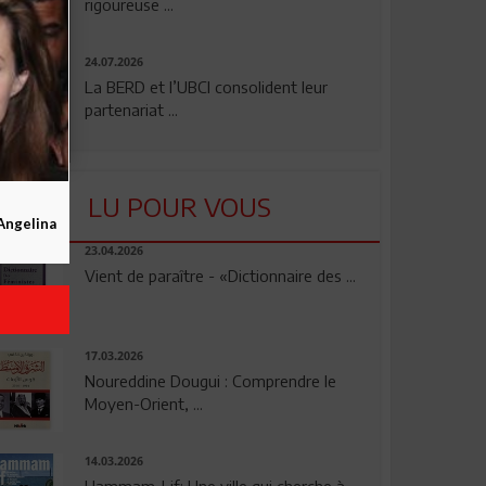
rigoureuse ...
24.07.2026
La BERD et l’UBCI consolident leur
partenariat ...
LU POUR VOUS
Angelina
23.04.2026
Vient de paraître - «Dictionnaire des ...
17.03.2026
Noureddine Dougui : Comprendre le
Moyen-Orient, ...
14.03.2026