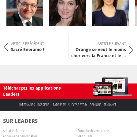
ARTICLE PRÉCÉDENT
ARTICLE SUIVANT
Sacré Eneramo !
Orange se veut le moins
cher vers la France et le ...
Téléchargez les applications
Leaders
PARTENAIRES
DOSSIERS
LEADERS TV
SUCCESS STORY
OPINIONS
TENDANCE
SUR LEADERS
Actualités Tunisie
Annuaire des entreprises
Annuaire de personnalités
Plan du site