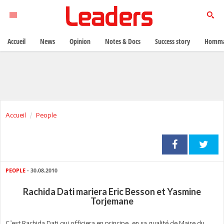
Accueil
News
Opinion
Notes & Docs
Success story
Homma
Accueil
People
PEOPLE
- 30.08.2010
Rachida Dati mariera Eric Besson et Yasmine
Torjemane
C’est Rachida Dati qui officiera en principe, en sa qualité de Maire du