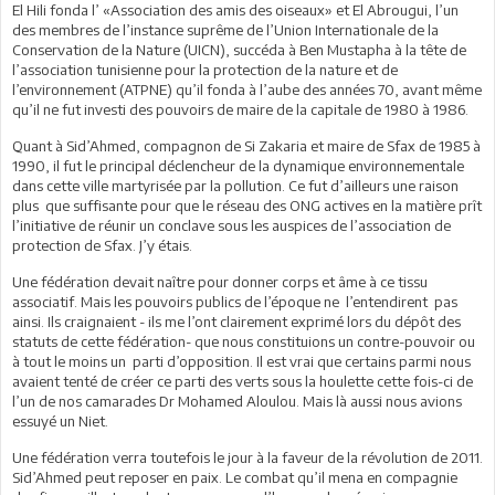
El Hili fonda l’ «Association des amis des oiseaux» et El Abrougui, l’un
des membres de l’instance suprême de l’Union Internationale de la
Conservation de la Nature (UICN), succéda à Ben Mustapha à la tête de
l’association tunisienne pour la protection de la nature et de
l’environnement (ATPNE) qu’il fonda à l’aube des années 70, avant même
qu’il ne fut investi des pouvoirs de maire de la capitale de 1980 à 1986.
Quant à Sid’Ahmed, compagnon de Si Zakaria et maire de Sfax de 1985 à
1990, il fut le principal déclencheur de la dynamique environnementale
dans cette ville martyrisée par la pollution. Ce fut d’ailleurs une raison
plus que suffisante pour que le réseau des ONG actives en la matière prît
l’initiative de réunir un conclave sous les auspices de l’association de
protection de Sfax. J’y étais.
Une fédération devait naître pour donner corps et âme à ce tissu
associatif. Mais les pouvoirs publics de l’époque ne l’entendirent pas
ainsi. Ils craignaient - ils me l’ont clairement exprimé lors du dépôt des
statuts de cette fédération- que nous constituions un contre-pouvoir ou
à tout le moins un parti d’opposition. Il est vrai que certains parmi nous
avaient tenté de créer ce parti des verts sous la houlette cette fois-ci de
l’un de nos camarades Dr Mohamed Aloulou. Mais là aussi nous avions
essuyé un Niet.
Une fédération verra toutefois le jour à la faveur de la révolution de 2011.
Sid’Ahmed peut reposer en paix. Le combat qu’il mena en compagnie