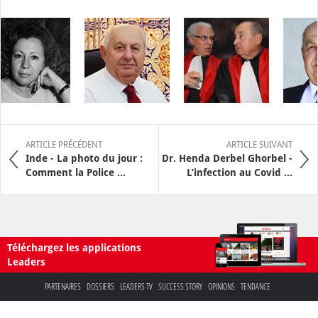
ARTICLE PRÉCÉDENT
ARTICLE SUIVANT
Inde - La photo du jour :
Dr. Henda Derbel Ghorbel -
Comment la Police ...
L’infection au Covid ...
Téléchargez les applications
Leaders
PARTENAIRES
DOSSIERS
LEADERS TV
SUCCESS STORY
OPINIONS
TENDANCE