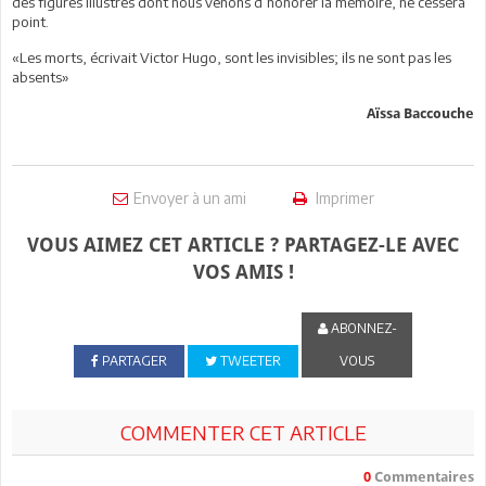
des figures illustres dont nous venons d’honorer la mémoire, ne cessera
point.
«Les morts, écrivait Victor Hugo, sont les invisibles; ils ne sont pas les
absents»
Aïssa Baccouche
Envoyer à un ami
Imprimer
VOUS AIMEZ CET ARTICLE ? PARTAGEZ-LE AVEC
VOS AMIS !
ABONNEZ-
PARTAGER
TWEETER
VOUS
COMMENTER CET ARTICLE
0
Commentaires